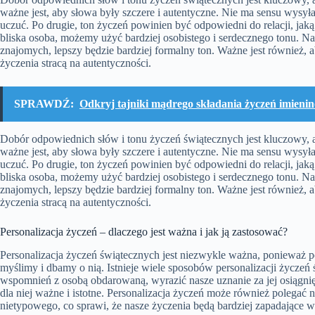
ważne jest, aby słowa były szczere i autentyczne. Nie ma sensu wysył
uczuć. Po drugie, ton życzeń powinien być odpowiedni do relacji, jaką
bliska osoba, możemy użyć bardziej osobistego i serdecznego tonu. 
znajomych, lepszy będzie bardziej formalny ton. Ważne jest również, 
życzenia stracą na autentyczności.
SPRAWDŹ:
Odkryj tajniki mądrego składania życzeń imieni
Dobór odpowiednich słów i tonu życzeń świątecznych jest kluczowy, 
ważne jest, aby słowa były szczere i autentyczne. Nie ma sensu wysył
uczuć. Po drugie, ton życzeń powinien być odpowiedni do relacji, jaką
bliska osoba, możemy użyć bardziej osobistego i serdecznego tonu. 
znajomych, lepszy będzie bardziej formalny ton. Ważne jest również, 
życzenia stracą na autentyczności.
Personalizacja życzeń – dlaczego jest ważna i jak ją zastosować?
Personalizacja życzeń świątecznych jest niezwykle ważna, ponieważ 
myślimy i dbamy o nią. Istnieje wiele sposobów personalizacji życz
wspomnień z osobą obdarowaną, wyrazić nasze uznanie za jej osiągnię
dla niej ważne i istotne. Personalizacja życzeń może również polegać
nietypowego, co sprawi, że nasze życzenia będą bardziej zapadające 