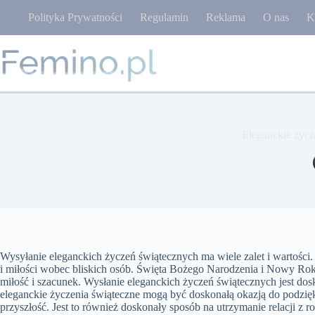
Przejdź
Polityka Prywatności
Regulamin
Reklama
O nas
K
do
treści
Eleganckie życz
Wysyłanie eleganckich życzeń świątecznych ma wiele zalet i wartości.
i miłości wobec bliskich osób. Święta Bożego Narodzenia i Nowy Rok 
miłość i szacunek. Wysłanie eleganckich życzeń świątecznych jest do
eleganckie życzenia świąteczne mogą być doskonałą okazją do podzię
przyszłość. Jest to również doskonały sposób na utrzymanie relacji z 