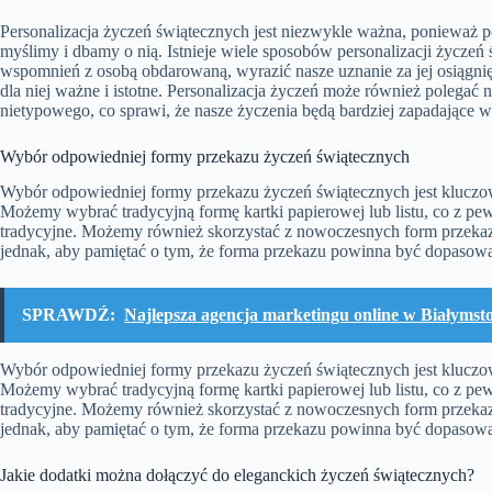
Personalizacja życzeń świątecznych jest niezwykle ważna, ponieważ 
myślimy i dbamy o nią. Istnieje wiele sposobów personalizacji życz
wspomnień z osobą obdarowaną, wyrazić nasze uznanie za jej osiągnię
dla niej ważne i istotne. Personalizacja życzeń może również polegać
nietypowego, co sprawi, że nasze życzenia będą bardziej zapadające 
Wybór odpowiedniej formy przekazu życzeń świątecznych
Wybór odpowiedniej formy przekazu życzeń świątecznych jest kluczowy 
Możemy wybrać tradycyjną formę kartki papierowej lub listu, co z pew
tradycyjne. Możemy również skorzystać z nowoczesnych form przekazu
jednak, aby pamiętać o tym, że forma przekazu powinna być dopasowan
SPRAWDŹ:
Najlepsza agencja marketingu online w Białyms
Wybór odpowiedniej formy przekazu życzeń świątecznych jest kluczowy 
Możemy wybrać tradycyjną formę kartki papierowej lub listu, co z pew
tradycyjne. Możemy również skorzystać z nowoczesnych form przekazu
jednak, aby pamiętać o tym, że forma przekazu powinna być dopasowan
Jakie dodatki można dołączyć do eleganckich życzeń świątecznych?