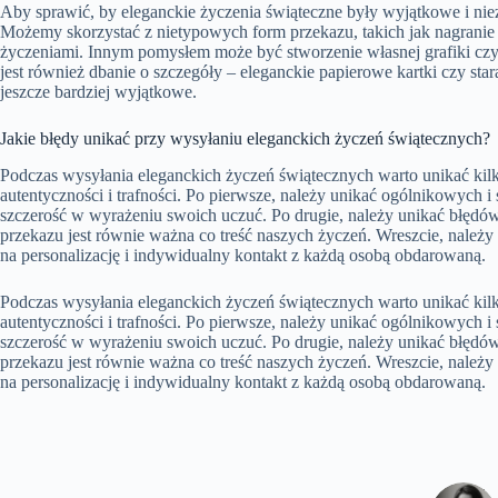
Aby sprawić, by eleganckie życzenia świąteczne były wyjątkowe i nie
Możemy skorzystać z nietypowych form przekazu, takich jak nagrani
życzeniami. Innym pomysłem może być stworzenie własnej grafiki czy 
jest również dbanie o szczegóły – eleganckie papierowe kartki czy st
jeszcze bardziej wyjątkowe.
Jakie błędy unikać przy wysyłaniu eleganckich życzeń świątecznych?
Podczas wysyłania eleganckich życzeń świątecznych warto unikać kilk
autentyczności i trafności. Po pierwsze, należy unikać ogólnikowych i
szczerość w wyrażeniu swoich uczuć. Po drugie, należy unikać błędó
przekazu jest równie ważna co treść naszych życzeń. Wreszcie, należ
na personalizację i indywidualny kontakt z każdą osobą obdarowaną.
Podczas wysyłania eleganckich życzeń świątecznych warto unikać kilk
autentyczności i trafności. Po pierwsze, należy unikać ogólnikowych i
szczerość w wyrażeniu swoich uczuć. Po drugie, należy unikać błędó
przekazu jest równie ważna co treść naszych życzeń. Wreszcie, należ
na personalizację i indywidualny kontakt z każdą osobą obdarowaną.