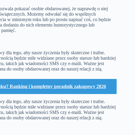
pozwala pokazać osobie obdarowanej, że naprawdę o niej
eń świątecznych. Możemy odwołać się do wspólnych
cia w minionym roku lub po prostu napisać coś, co będzie
 na dodaniu do nich elementu humorystycznego lub
w pamięć.
dla tego, aby nasze życzenia były skuteczne i trafne.
nością będzie mile widziane przez osoby starsze lub bardziej
, takich jak wiadomości SMS czy e-maili. Ważne jest
a do osoby obdarowanej oraz do naszej relacji z nią.
toku? Ranking i kompletny poradnik zakupowy 2026
dla tego, aby nasze życzenia były skuteczne i trafne.
nością będzie mile widziane przez osoby starsze lub bardziej
, takich jak wiadomości SMS czy e-maili. Ważne jest
a do osoby obdarowanej oraz do naszej relacji z nią.