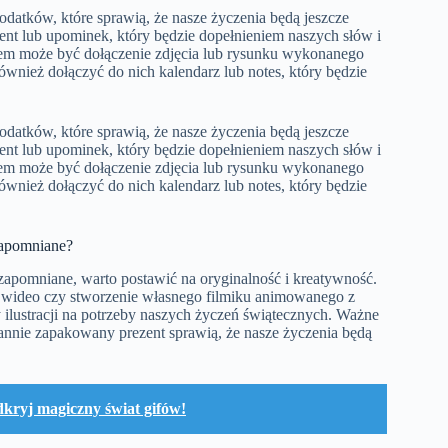
datków, które sprawią, że nasze życzenia będą jeszcze
ent lub upominek, który będzie dopełnieniem naszych słów i
em może być dołączenie zdjęcia lub rysunku wykonanego
wnież dołączyć do nich kalendarz lub notes, który będzie
datków, które sprawią, że nasze życzenia będą jeszcze
ent lub upominek, który będzie dopełnieniem naszych słów i
em może być dołączenie zdjęcia lub rysunku wykonanego
wnież dołączyć do nich kalendarz lub notes, który będzie
zapomniane?
zapomniane, warto postawić na oryginalność i kreatywność.
e wideo czy stworzenie własnego filmiku animowanego z
ilustracji na potrzeby naszych życzeń świątecznych. Ważne
arannie zapakowany prezent sprawią, że nasze życzenia będą
kryj magiczny świat gifów!