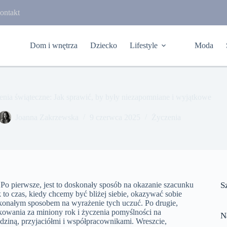
ontakt
Dom i wnętrza
Dziecko
Lifestyle
Moda
enia świąteczne: Jak sprawić, by były niezapomniane i wyjątkowe
Joanna Zakrzewska
9 czerwca 2025
Życzenia
 Po pierwsze, jest to doskonały sposób na okazanie szacunku
S
to czas, kiedy chcemy być bliżej siebie, okazywać sobie
skonałym sposobem na wyrażenie tych uczuć. Po drugie,
kowania za miniony rok i życzenia pomyślności na
N
rodziną, przyjaciółmi i współpracownikami. Wreszcie,