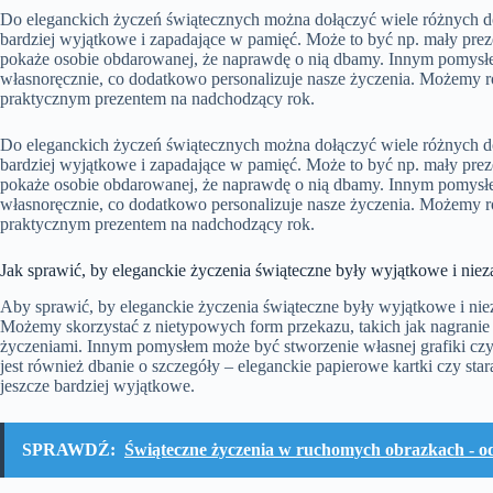
Do eleganckich życzeń świątecznych można dołączyć wiele różnych do
bardziej wyjątkowe i zapadające w pamięć. Może to być np. mały prez
pokaże osobie obdarowanej, że naprawdę o nią dbamy. Innym pomysł
własnoręcznie, co dodatkowo personalizuje nasze życzenia. Możemy ró
praktycznym prezentem na nadchodzący rok.
Do eleganckich życzeń świątecznych można dołączyć wiele różnych do
bardziej wyjątkowe i zapadające w pamięć. Może to być np. mały prez
pokaże osobie obdarowanej, że naprawdę o nią dbamy. Innym pomysł
własnoręcznie, co dodatkowo personalizuje nasze życzenia. Możemy ró
praktycznym prezentem na nadchodzący rok.
Jak sprawić, by eleganckie życzenia świąteczne były wyjątkowe i nie
Aby sprawić, by eleganckie życzenia świąteczne były wyjątkowe i nie
Możemy skorzystać z nietypowych form przekazu, takich jak nagrani
życzeniami. Innym pomysłem może być stworzenie własnej grafiki czy 
jest również dbanie o szczegóły – eleganckie papierowe kartki czy st
jeszcze bardziej wyjątkowe.
SPRAWDŹ:
Świąteczne życzenia w ruchomych obrazkach - od