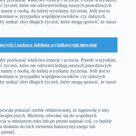
ać życzeń, które nie odzwierciedlają naszych prawdziwych
 mamy z osobą, do której wysyłamy życzenia. Jeśli jest to
Natomiast w przypadku współpracowników czy dalszych
aby unikać zbyt długich życzeń, które mogą sprawić, że nasze
nowych i zaskocz jubilata wyjątkowymi słowami
aby przekazać właściwe emocje i uczucia. Przede wszystkim,
ać życzeń, które nie odzwierciedlają naszych prawdziwych
 mamy z osobą, do której wysyłamy życzenia. Jeśli jest to
Natomiast w przypadku współpracowników czy dalszych
aby unikać zbyt długich życzeń, które mogą sprawić, że nasze
pozwala pokazać osobie obdarowanej, że naprawdę o niej
eń świątecznych. Możemy odwołać się do wspólnych
cia w minionym roku lub po prostu napisać coś, co będzie
 na dodaniu do nich elementu humorystycznego lub
w pamięć.