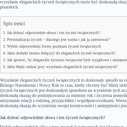
wysyłanie eleganckich życzeń świątecznych może być doskonałą okazj
pisarskich.
Spis treści
Jak dobrać odpowiednie słowa i ton życzeń świątecznych?
Personalizacja życzeń – dlaczego jest ważna i jak ją zastosować?
Wybór odpowiedniej formy przekazu życzeń świątecznych
Jakie dodatki można dołączyć do eleganckich życzeń świątecznych?
Jak sprawić, by eleganckie życzenia świąteczne były wyjątkowe i niezapo
Jakie błędy unikać przy wysyłaniu eleganckich życzeń świątecznych?
Wysyłanie eleganckich życzeń świątecznych to doskonały sposób na ok
Bożego Narodzenia i Nowy Rok to czas, kiedy chcemy być bliżej siebi
życzeń świątecznych jest doskonałym sposobem na wyrażenie tych ucz
doskonałą okazją do podziękowania za miniony rok i życzenia pomyśln
utrzymanie relacji z rodziną, przyjaciółmi i współpracownikami. Wre
doskonałą okazją do wyrażenia swojej kreatywności i umiejętności pisa
Jak dobrać odpowiednie słowa i ton życzeń świątecznych?
Dobór odpowiednich słów i tonu życzeń świątecznych jest kluczowy, 