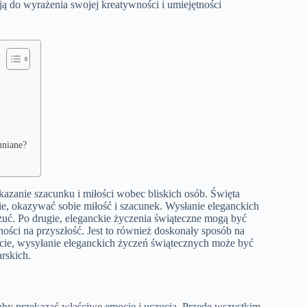
ą do wyrażenia swojej kreatywności i umiejętności
mniane?
azanie szacunku i miłości wobec bliskich osób. Święta
e, okazywać sobie miłość i szacunek. Wysłanie eleganckich
uć. Po drugie, eleganckie życzenia świąteczne mogą być
ości na przyszłość. Jest to również doskonały sposób na
szcie, wysyłanie eleganckich życzeń świątecznych może być
rskich.
aby przekazać właściwe emocje i uczucia. Przede wszystkim,