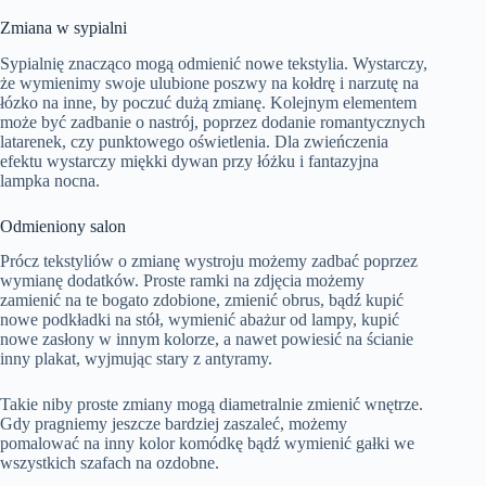
Zmiana w sypialni
Sypialnię znacząco mogą odmienić nowe tekstylia. Wystarczy,
że wymienimy swoje ulubione poszwy na kołdrę i narzutę na
łózko na inne, by poczuć dużą zmianę. Kolejnym elementem
może być zadbanie o nastrój, poprzez dodanie romantycznych
latarenek, czy punktowego oświetlenia. Dla zwieńczenia
efektu wystarczy miękki dywan przy łóżku i fantazyjna
lampka nocna.
Odmieniony salon
Prócz tekstyliów o zmianę wystroju możemy zadbać poprzez
wymianę dodatków. Proste ramki na zdjęcia możemy
zamienić na te bogato zdobione, zmienić obrus, bądź kupić
nowe podkładki na stół, wymienić abażur od lampy, kupić
nowe zasłony w innym kolorze, a nawet powiesić na ścianie
inny plakat, wyjmując stary z antyramy.
Takie niby proste zmiany mogą diametralnie zmienić wnętrze.
Gdy pragniemy jeszcze bardziej zaszaleć, możemy
pomalować na inny kolor komódkę bądź wymienić gałki we
wszystkich szafach na ozdobne.