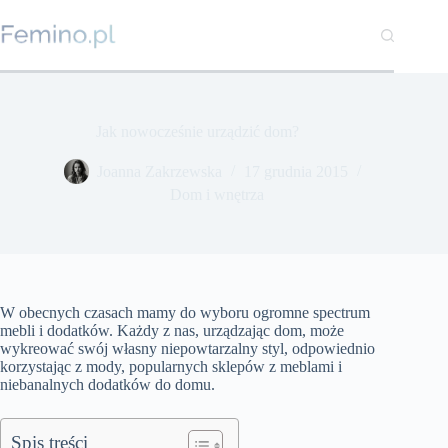
Przejdź
do
treści
Jak nowocześnie urządzić dom?
Joanna Zakrzewska
17 grudnia 2015
Dom i wnętrza
W obecnych czasach mamy do wyboru ogromne spectrum
mebli i dodatków. Każdy z nas, urządzając dom, może
wykreować swój własny niepowtarzalny styl, odpowiednio
korzystając z mody, popularnych sklepów z meblami i
niebanalnych dodatków do domu.
Spis treści