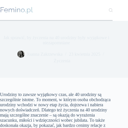
Przejdź
do
treści
Jak sprawić, by życzenia na 40 urodziny były wyjątkowe i
niezapomniane
Joanna Zakrzewska
23 kwietnia 2025
Życzenia
Urodziny to zawsze wyjątkowy czas, ale 40 urodziny są
szczególnie istotne. To moment, w którym osoba obchodząca
urodziny wchodzi w nowy etap życia, dojrzewa i nabiera
nowych doświadczeń. Dlatego też życzenia na 40 urodziny
mają szczególne znaczenie – są okazją do wyrażenia
szacunku, miłości i wdzięczności wobec jubilata. To także
doskonała okazja, by pokazać, jak bardzo cenimy relacje z