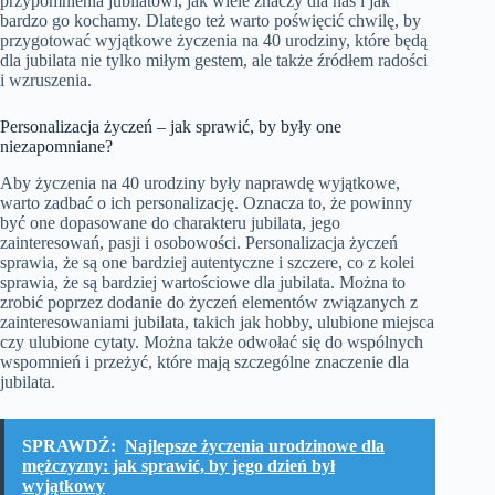
przypomnienia jubilatowi, jak wiele znaczy dla nas i jak
bardzo go kochamy. Dlatego też warto poświęcić chwilę, by
przygotować wyjątkowe życzenia na 40 urodziny, które będą
dla jubilata nie tylko miłym gestem, ale także źródłem radości
i wzruszenia.
Personalizacja życzeń – jak sprawić, by były one
niezapomniane?
Aby życzenia na 40 urodziny były naprawdę wyjątkowe,
warto zadbać o ich personalizację. Oznacza to, że powinny
być one dopasowane do charakteru jubilata, jego
zainteresowań, pasji i osobowości. Personalizacja życzeń
sprawia, że są one bardziej autentyczne i szczere, co z kolei
sprawia, że są bardziej wartościowe dla jubilata. Można to
zrobić poprzez dodanie do życzeń elementów związanych z
zainteresowaniami jubilata, takich jak hobby, ulubione miejsca
czy ulubione cytaty. Można także odwołać się do wspólnych
wspomnień i przeżyć, które mają szczególne znaczenie dla
jubilata.
SPRAWDŹ:
Najlepsze życzenia urodzinowe dla
mężczyzny: jak sprawić, by jego dzień był
wyjątkowy