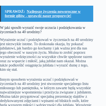
SPRAWDŹ:
Najlepsze życzenia noworoczne w
formie gifów - sprawdź nasze propozycje!
W jaki sposób wyrazić swoje uczucia i podziękowania w
życzeniach na 40 urodziny?
Wyrażenie uczuć i podziękowań w życzeniach na 40 urodziny
jest niezwykle istotne. To doskonała okazja, by pokazać
jubilatowi, jak bardzo go kochamy i jak ważna jest dla nas
jego obecność w naszym życiu. Można to zrobić poprzez
wyrażenie wdzięczności za wszystkie chwile spędzone razem
oraz za wsparcie i miłość, jaką jubilat nam okazał. Można
także podkreślić osiągnięcia jubilata i wyrazić dumę z tego,
kim się stał.
Innym sposobem wyrażenia uczuć i podziękowań w
życzeniach na 40 urodziny jest stworzenie specjalnego listu
miłosnego lub pamiętnika, w którym zawarte będą wszystkie
najważniejsze wspomnienia i przeżycia związane z jubilatem.
Można także przygotować specjalną prezentację slajdów z
dedykowanymi zdjęciami i wpisami od bliskich osób, które
będą wyrazem miłości i wdzięczności dla jubilata. Wyrażenie