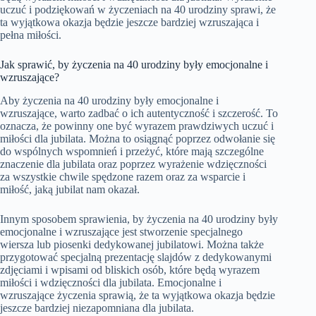
uczuć i podziękowań w życzeniach na 40 urodziny sprawi, że
ta wyjątkowa okazja będzie jeszcze bardziej wzruszająca i
pełna miłości.
Jak sprawić, by życzenia na 40 urodziny były emocjonalne i
wzruszające?
Aby życzenia na 40 urodziny były emocjonalne i
wzruszające, warto zadbać o ich autentyczność i szczerość. To
oznacza, że powinny one być wyrazem prawdziwych uczuć i
miłości dla jubilata. Można to osiągnąć poprzez odwołanie się
do wspólnych wspomnień i przeżyć, które mają szczególne
znaczenie dla jubilata oraz poprzez wyrażenie wdzięczności
za wszystkie chwile spędzone razem oraz za wsparcie i
miłość, jaką jubilat nam okazał.
Innym sposobem sprawienia, by życzenia na 40 urodziny były
emocjonalne i wzruszające jest stworzenie specjalnego
wiersza lub piosenki dedykowanej jubilatowi. Można także
przygotować specjalną prezentację slajdów z dedykowanymi
zdjęciami i wpisami od bliskich osób, które będą wyrazem
miłości i wdzięczności dla jubilata. Emocjonalne i
wzruszające życzenia sprawią, że ta wyjątkowa okazja będzie
jeszcze bardziej niezapomniana dla jubilata.