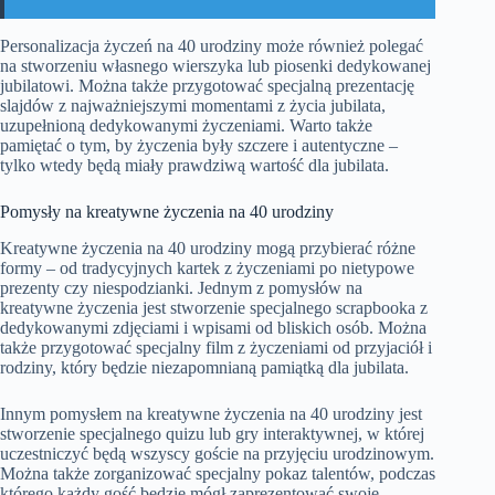
Personalizacja życzeń na 40 urodziny może również polegać
na stworzeniu własnego wierszyka lub piosenki dedykowanej
jubilatowi. Można także przygotować specjalną prezentację
slajdów z najważniejszymi momentami z życia jubilata,
uzupełnioną dedykowanymi życzeniami. Warto także
pamiętać o tym, by życzenia były szczere i autentyczne –
tylko wtedy będą miały prawdziwą wartość dla jubilata.
Pomysły na kreatywne życzenia na 40 urodziny
Kreatywne życzenia na 40 urodziny mogą przybierać różne
formy – od tradycyjnych kartek z życzeniami po nietypowe
prezenty czy niespodzianki. Jednym z pomysłów na
kreatywne życzenia jest stworzenie specjalnego scrapbooka z
dedykowanymi zdjęciami i wpisami od bliskich osób. Można
także przygotować specjalny film z życzeniami od przyjaciół i
rodziny, który będzie niezapomnianą pamiątką dla jubilata.
Innym pomysłem na kreatywne życzenia na 40 urodziny jest
stworzenie specjalnego quizu lub gry interaktywnej, w której
uczestniczyć będą wszyscy goście na przyjęciu urodzinowym.
Można także zorganizować specjalny pokaz talentów, podczas
którego każdy gość będzie mógł zaprezentować swoje