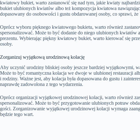
kwiatowy bukiet, warto zastanowić się nad tym, jakie kwiaty najbard
bukiet ulubionych kwiatów albo też kompozycja kwiatowa nawiązująca d
dopasowany do osobowości i gustu obdarowanej osoby, co sprawi, że 
Oprócz wyboru pięknego kwiatowego bukietu, warto również zastanowi
spersonalizować. Może to być dodanie do niego ulubionych kwiatów a
prezentu. Wybierając piękny kwiatowy bukiet, warto kierować się prze
osoby.
Zorganizuj wyjątkową urodzinową kolację
Aby uczynić urodziny bliskiej osoby jeszcze bardziej wyjątkowymi, w
Może to być romantyczna kolacja we dwoje w ulubionej restauracji alb
i rodziny. Ważne jest, aby kolacja była dopasowana do gustu i zainte
naprawdę zadowolona z tego wydarzenia.
Oprócz organizacji wyjątkowej urodzinowej kolacji, warto również zas
spersonalizować. Może to być przygotowanie ulubionych potraw obdar
gości. Zorganizowanie wyjątkowej urodzinowej kolacji wymaga zaan
będzie tego wart.