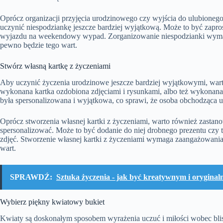
Oprócz organizacji przyjęcia urodzinowego czy wyjścia do ulubionego
uczynić niespodziankę jeszcze bardziej wyjątkową. Może to być zapros
wyjazdu na weekendowy wypad. Zorganizowanie niespodzianki wymag
pewno będzie tego wart.
Stwórz własną kartkę z życzeniami
Aby uczynić życzenia urodzinowe jeszcze bardziej wyjątkowymi, wart
wykonana kartka ozdobiona zdjęciami i rysunkami, albo też wykonana 
była spersonalizowana i wyjątkowa, co sprawi, że osoba obchodząca u
Oprócz stworzenia własnej kartki z życzeniami, warto również zastanow
spersonalizować. Może to być dodanie do niej drobnego prezentu czy
zdjęć. Stworzenie własnej kartki z życzeniami wymaga zaangażowania
wart.
SPRAWDŹ:
Sztuka życzenia - jak być kreatywnym i orygin
Wybierz piękny kwiatowy bukiet
Kwiaty są doskonałym sposobem wyrażenia uczuć i miłości wobec blis