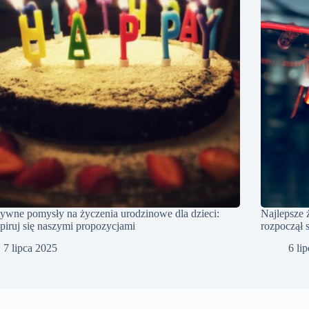
ywne pomysły na życzenia urodzinowe dla dzieci:
Najlepsze 
piruj się naszymi propozycjami
rozpoczął 
7 lipca 2025
6 li