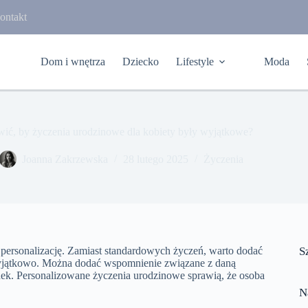
ontakt
Dom i wnętrza
Dziecko
Lifestyle
Moda
wić, by życzenia urodzinowe dla kobiety były wyjątkowe?
Joanna Zakrzewska
28 lutego 2025
Życzenia
 personalizację. Zamiast standardowych życzeń, warto dodać
S
 wyjątkowo. Można dodać wspomnienie związane z daną
unek. Personalizowane życzenia urodzinowe sprawią, że osoba
N