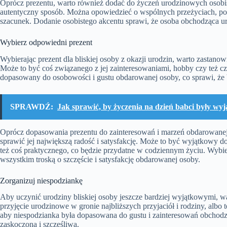
Oprócz prezentu, warto również dodać do życzeń urodzinowych osobis
autentyczny sposób. Można opowiedzieć o wspólnych przeżyciach, pod
szacunek. Dodanie osobistego akcentu sprawi, że osoba obchodząca ur
Wybierz odpowiedni prezent
Wybierając prezent dla bliskiej osoby z okazji urodzin, warto zastanowi
Może to być coś związanego z jej zainteresowaniami, hobby czy też c
dopasowany do osobowości i gustu obdarowanej osoby, co sprawi, że 
SPRAWDŹ:
Jak sprawić, by życzenia na dzień babci były wy
Oprócz dopasowania prezentu do zainteresowań i marzeń obdarowanej
sprawić jej największą radość i satysfakcję. Może to być wyjątkowy doś
też coś praktycznego, co będzie przydatne w codziennym życiu. Wybie
wszystkim troską o szczęście i satysfakcję obdarowanej osoby.
Zorganizuj niespodziankę
Aby uczynić urodziny bliskiej osoby jeszcze bardziej wyjątkowymi, w
przyjęcie urodzinowe w gronie najbliższych przyjaciół i rodziny, albo te
aby niespodzianka była dopasowana do gustu i zainteresowań obchodz
zaskoczona i szczęśliwa.