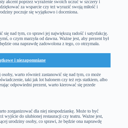
ty akcent poprzez wyrażenie swoich uczuć w szczery i
ziękować za wsparcie czy też wyrazić swoją miłość i
odziny poczuje się wyjątkowo i doceniona.
ć się nad tym, co sprawi jej największą radość i satysfakcję.
zymś, o czym marzyła od dawna. Ważne jest, aby prezent był
będzie ona naprawdę zadowolona z tego, co otrzymała.
jątkowe i niezapomniane
 osoby, warto również zastanowić się nad tym, co może
wiadczenie, taki jak lot balonem czy też rejs statkiem, albo
rając odpowiedni prezent, warto kierować się przede
arto zorganizować dla niej niespodziankę. Może to być
ż wyjście do ulubionej restauracji czy teatru. Ważne jest,
ącej urodziny osoby, co sprawi, że będzie ona naprawdę