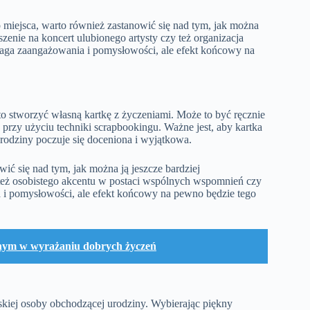
 miejsca, warto również zastanowić się nad tym, jak można
zenie na koncert ulubionego artysty czy też organizacja
a zaangażowania i pomysłowości, ale efekt końcowy na
o stworzyć własną kartkę z życzeniami. Może to być ręcznie
przy użyciu techniki scrapbookingu. Ważne jest, aby kartka
rodziny poczuje się doceniona i wyjątkowa.
ić się nad tym, jak można ją jeszcze bardziej
 też osobistego akcentu w postaci wspólnych wspomnień czy
 i pomysłowości, ale efekt końcowy na pewno będzie tego
alnym w wyrażaniu dobrych życzeń
kiej osoby obchodzącej urodziny. Wybierając piękny