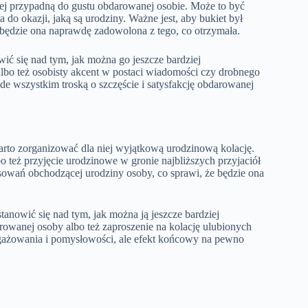
ziej przypadną do gustu obdarowanej osobie. Może to być
o okazji, jaką są urodziny. Ważne jest, aby bukiet był
będzie ona naprawdę zadowolona z tego, co otrzymała.
ć się nad tym, jak można go jeszcze bardziej
lbo też osobisty akcent w postaci wiadomości czy drobnego
de wszystkim troską o szczęście i satysfakcję obdarowanej
arto zorganizować dla niej wyjątkową urodzinową kolację.
o też przyjęcie urodzinowe w gronie najbliższych przyjaciół
resowań obchodzącej urodziny osoby, co sprawi, że będzie ona
tanowić się nad tym, jak można ją jeszcze bardziej
owanej osoby albo też zaproszenie na kolację ulubionych
gażowania i pomysłowości, ale efekt końcowy na pewno