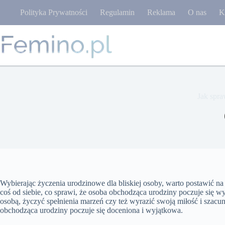
Przejdź
Polityka Prywatności
Regulamin
Reklama
O nas
K
do
treści
Jak spra
Wybierając życzenia urodzinowe dla bliskiej osoby, warto postawić na
coś od siebie, co sprawi, że osoba obchodząca urodziny poczuje się
osobą, życzyć spełnienia marzeń czy też wyrazić swoją miłość i szac
obchodząca urodziny poczuje się doceniona i wyjątkowa.