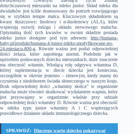
dwudziestym czwartym miesiącu życia zmianę
dotychczasowej mieszanki na mleko junior. Skład mleka dla
dwulatków jest ściśle dostosowany do potrzeb rozwijającego
się w szybkim tempie malca. Kluczowym składnikiem są
kwasy tłuszczowe: linolowy i α-linolenowy (ALA), które
wspierają rozwój mózgu i układu nerwowego malucha.
Optymalną ilość tych kwasów w swoim składzie posiada
mleko junior dostępne pod tym adresem:
http://humana-
baby.pl/produkt/humana-4-junior-mleko-modyfikowane-po-
24-miesiacu-800-g
. Równie ważna jest podaż odpowiedniej
ilości żelaza, które zapobiega anemii. Podobnie jak w
uprzednio podawanych dziecku mieszankach, duże znaczenie
ma obecność witamin. Wiodącą rolę odgrywa witamina D,
której suplementacja w diecie dziecka jest konieczna,
szczególnie w okresie jesienno – zimowym, kiedy mamy do
czynienia z niedoborem światła słonecznego w naszym kraju.
Brak odpowiedniej ilości „witaminy słońca” w organizmie
malucha może również skutkować wydalaniem wapnia, który
jest przyswajany w organizmie właśnie przy udziale
odpowiedniej ilości witaminy D. Równie ważna jest obecność
w mleku typu junior witaminy A i C wspierających
prawidłowe działanie układu immunologicznego dziecka.
SPRAWDŹ:
Dlaczego warto dziecku pokazywać