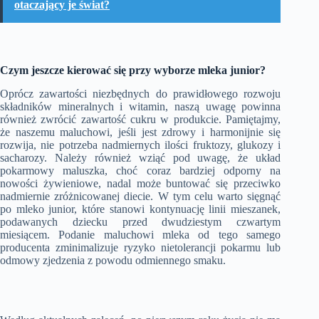
otaczający je świat?
Czym jeszcze kierować się przy wyborze mleka junior?
Oprócz zawartości niezbędnych do prawidłowego rozwoju
składników mineralnych i witamin, naszą uwagę powinna
również zwrócić zawartość cukru w produkcie. Pamiętajmy,
że naszemu maluchowi, jeśli jest zdrowy i harmonijnie się
rozwija, nie potrzeba nadmiernych ilości fruktozy, glukozy i
sacharozy. Należy również wziąć pod uwagę, że układ
pokarmowy maluszka, choć coraz bardziej odporny na
nowości żywieniowe, nadal może buntować się przeciwko
nadmiernie zróżnicowanej diecie. W tym celu warto sięgnąć
po mleko junior, które stanowi kontynuację linii mieszanek,
podawanych dziecku przed dwudziestym czwartym
miesiącem. Podanie maluchowi mleka od tego samego
producenta zminimalizuje ryzyko nietolerancji pokarmu lub
odmowy zjedzenia z powodu odmiennego smaku.