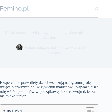
Przejdź
do
treści
Mleko junior – czyli jak wybrać odpowiednie mleko dla
malucha?
Joanna Zakrzewska
6 czerwca 2017
Dziecko
Eksperci do spraw diety dzieci wskazują na ogromną rolę
tysiąca pierwszych dni w żywieniu maluchów. Najważniejszą
rolę wśród pokarmów w początkowej fazie rozwoju dziecka
ma mleko junior.
Spis treści