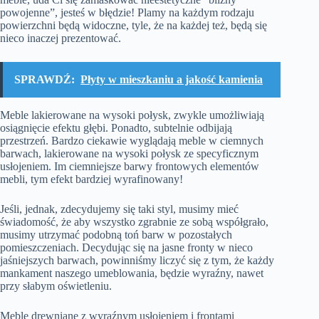
powojenne”, jesteś w błędzie! Plamy na każdym rodzaju
powierzchni będą widoczne, tyle, że na każdej też, będą się
nieco inaczej prezentować.
SPRAWDŹ:
Płyty w mieszkaniu a jakość kamienia
Meble lakierowane na wysoki połysk, zwykle umożliwiają
osiągnięcie efektu głębi. Ponadto, subtelnie odbijają
przestrzeń. Bardzo ciekawie wyglądają meble w ciemnych
barwach, lakierowane na wysoki połysk ze specyficznym
usłojeniem. Im ciemniejsze barwy frontowych elementów
mebli, tym efekt bardziej wyrafinowany!
Jeśli, jednak, zdecydujemy się taki styl, musimy mieć
świadomość, że aby wszystko zgrabnie ze sobą współgrało,
musimy utrzymać podobną toń barw w pozostałych
pomieszczeniach. Decydując się na jasne fronty w nieco
jaśniejszych barwach, powinniśmy liczyć się z tym, że każdy
mankament naszego umeblowania, będzie wyraźny, nawet
przy słabym oświetleniu.
Meble drewniane z wyraźnym usłojeniem i frontami