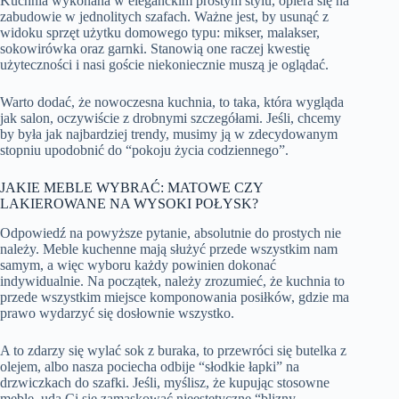
Kuchnia wykonana w eleganckim prostym stylu, opiera się na
zabudowie w jednolitych szafach. Ważne jest, by usunąć z
widoku sprzęt użytku domowego typu: mikser, malakser,
sokowirówka oraz garnki. Stanowią one raczej kwestię
użyteczności i nasi goście niekoniecznie muszą je oglądać.
Warto dodać, że nowoczesna kuchnia, to taka, która wygląda
jak salon, oczywiście z drobnymi szczegółami. Jeśli, chcemy
by była jak najbardziej trendy, musimy ją w zdecydowanym
stopniu upodobnić do “pokoju życia codziennego”.
JAKIE MEBLE WYBRAĆ: MATOWE CZY
LAKIEROWANE NA WYSOKI POŁYSK?
Odpowiedź na powyższe pytanie, absolutnie do prostych nie
należy. Meble kuchenne mają służyć przede wszystkim nam
samym, a więc wyboru każdy powinien dokonać
indywidualnie. Na początek, należy zrozumieć, że kuchnia to
przede wszystkim miejsce komponowania posiłków, gdzie ma
prawo wydarzyć się dosłownie wszystko.
A to zdarzy się wylać sok z buraka, to przewróci się butelka z
olejem, albo nasza pociecha odbije “słodkie łapki” na
drzwiczkach do szafki. Jeśli, myślisz, że kupując stosowne
meble, uda Ci się zamaskować nieestetyczne “blizny