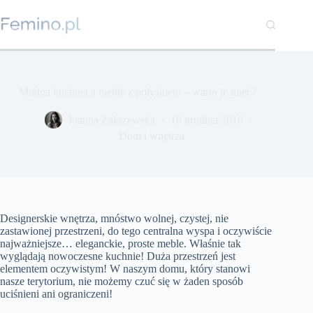
Przejdź
do
treści
Modna kuchnia a meble z połyskiem – warto je mieć?
Joanna Zakrzewska
18 grudnia 2016
Dom i wnętrza
Designerskie wnętrza, mnóstwo wolnej, czystej, nie
zastawionej przestrzeni, do tego centralna wyspa i oczywiście
najważniejsze… eleganckie, proste meble. Właśnie tak
wyglądają nowoczesne kuchnie! Duża przestrzeń jest
elementem oczywistym! W naszym domu, który stanowi
nasze terytorium, nie możemy czuć się w żaden sposób
uciśnieni ani ograniczeni!