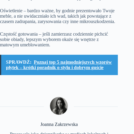
Oświetlenie – bardzo ważne, by godnie prezentowało Twoje
meble, a nie uwidaczniało ich wad, takich jak powstające z
czasem zadrapania, zarysowania czy inne mikrouszkodzenia.
Częstość gotowania – jeśli zamierzasz codziennie pichcić
sobie obiady, lepszym wyborem okaże się wnętrze z
matowym umeblowaniem.
SPRAWDŹ:
Poznaj top 5 najmodniejszych wzorów
płytek – krótki poradnik o stylu i dobrym guście
Joanna Zakrzewska