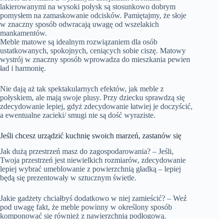
lakierowanymi na wysoki połysk są stosunkowo dobrym
pomysłem na zamaskowanie odcisków. Pamiętajmy, że słoje
w znaczny sposób odwracają uwagę od wszelakich
mankamentów.
Meble matowe są idealnym rozwiązaniem dla osób
ustatkowanych, spokojnych, ceniących sobie ciszę. Matowy
wystrój w znaczny sposób wprowadza do mieszkania pewien
ład i harmonię.
Nie dają aż tak spektakularnych efektów, jak meble z
połyskiem, ale mają swoje plusy. Przy dziecku sprawdzą się
zdecydowanie lepiej, gdyż zdecydowanie łatwiej je doczyścić,
a ewentualne zacieki/ smugi nie są dość wyraziste.
Jeśli chcesz urządzić kuchnię swoich marzeń, zastanów się
Jak dużą przestrzeń masz do zagospodarowania? – Jeśli,
Twoja przestrzeń jest niewielkich rozmiarów, zdecydowanie
lepiej wybrać umeblowanie z powierzchnią gładką – lepiej
będą się prezentowały w sztucznym świetle.
Jakie gadżety chciałbyś dodatkowo w niej zamieścić? – Weź
pod uwagę fakt, że meble powinny w określony sposób
komponować się również z nawierzchnią podłogową.