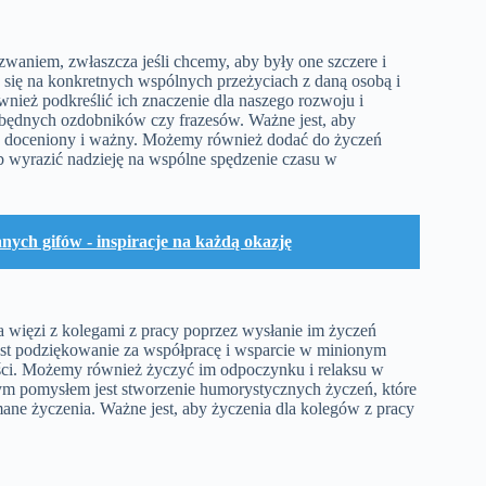
waniem, zwłaszcza jeśli chcemy, aby były one szczere i
e się na konkretnych wspólnych przeżyciach z daną osobą i
ież podkreślić ich znaczenie dla naszego rozwoju i
zbędnych ozdobników czy frazesów. Ważne jest, aby
 się doceniony i ważny. Możemy również dodać do życzeń
b wyrazić nadzieję na wspólne spędzenie czasu w
ych gifów - inspiracje na każdą okazję
 więzi z kolegami z pracy poprzez wysłanie im życzeń
est podziękowanie za współpracę i wsparcie w minionym
ości. Możemy również życzyć im odpoczynku i relaksu w
m pomysłem jest stworzenie humorystycznych życzeń, które
ane życzenia. Ważne jest, aby życzenia dla kolegów z pracy