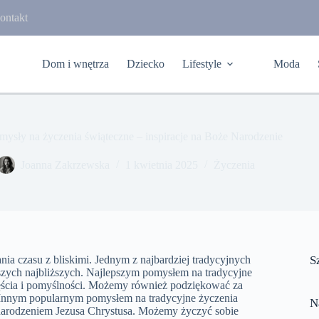
ontakt
Dom i wnętrza
Dziecko
Lifestyle
Moda
mysły na życzenia świąteczne – inspiracje na Boże Narodzenie
Joanna Zakrzewska
1 kwietnia 2025
Życzenia
nia czasu z bliskimi. Jednym z najbardziej tradycyjnych
S
szych najbliższych. Najlepszym pomysłem na tradycyjne
zęścia i pomyślności. Możemy również podziękować za
 Innym popularnym pomysłem na tradycyjne życzenia
N
 narodzeniem Jezusa Chrystusa. Możemy życzyć sobie