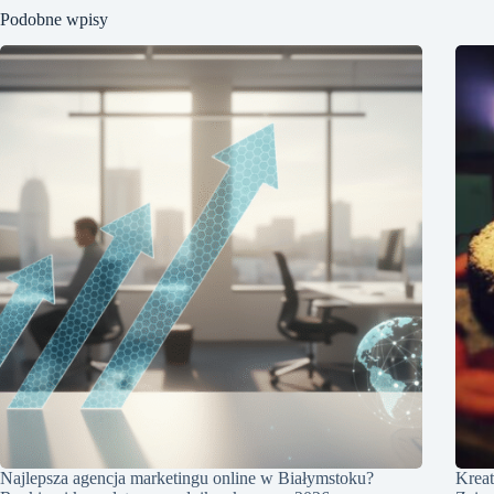
Podobne wpisy
Najlepsza agencja marketingu online w Białymstoku?
Kreat