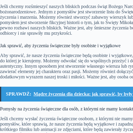
Jeśli chcemy rozśmieszyć naszych bliskich podczas świąt Bożego Naro
bożonarodzeniowe. Jednym z pomysłów jest stworzenie listu do Święt
życzenia i marzenia. Możemy również stworzyć zabawny wierszyk lub
pomysłem jest stworzenie fikcyjnej historii o tym, jak to Święty Miko
pewno rozbawi naszych bliskich. Ważne jest, aby śmieszne życzenia
odbiorcy i nie sprawiły mu przykrości.
Jak sprawić, aby życzenia świąteczne były osobiste i wyjątkowe
Aby sprawić, że nasze życzenia świąteczne będą osobiste i wyjątkowe,
do której je kierujemy. Możemy odwołać się do wspólnych przeżyć i d
autentyczny. Innym sposobem jest stworzenie własnego wiersza lub r
zawierać elementy jej charakteru oraz pasji. Możemy również dołączy
dodatkowym wyrazem naszej troski i miłości. Ważne jest, aby osoba od
SPRAWDŹ:
Mądre życzenia dla dziecka: jak sprawić, by były
Pomysły na życzenia świąteczne dla osób, z którymi nie mamy kontakt
Jeśli chcemy wysłać życzenia świąteczne osobom, z którymi nie mamy 
pomysłów, które sprawią, że nasze życzenia będą wyjątkowe i zapadn
krótkiego filmiku lub animacji ze zdjęciami, które będą zawierały ży