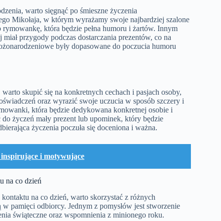
dzenia, warto sięgnąć po śmieszne życzenia
ego Mikołaja, w którym wyrażamy swoje najbardziej szalone
 rymowankę, która będzie pełna humoru i żartów. Innym
łaj miał przygody podczas dostarczania prezentów, co na
 bożonarodzeniowe były dopasowane do poczucia humoru
 warto skupić się na konkretnych cechach i pasjach osoby,
oświadczeń oraz wyrazić swoje uczucia w sposób szczery i
ymowanki, która będzie dedykowana konkretnej osobie i
ć do życzeń mały prezent lub upominek, który będzie
bierająca życzenia poczuła się doceniona i ważna.
 inspirujące i motywujące
u na co dzień
kontaktu na co dzień, warto skorzystać z różnych
ą w pamięci odbiorcy. Jednym z pomysłów jest stworzenie
czenia świąteczne oraz wspomnienia z minionego roku.