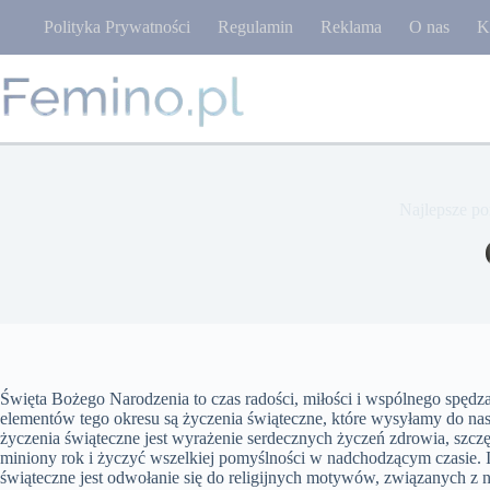
Przejdź
Polityka Prywatności
Regulamin
Reklama
O nas
K
do
treści
Najlepsze po
Święta Bożego Narodzenia to czas radości, miłości i wspólnego spędza
elementów tego okresu są życzenia świąteczne, które wysyłamy do na
życzenia świąteczne jest wyrażenie serdecznych życzeń zdrowia, szc
miniony rok i życzyć wszelkiej pomyślności w nadchodzącym czasie.
świąteczne jest odwołanie się do religijnych motywów, związanych z