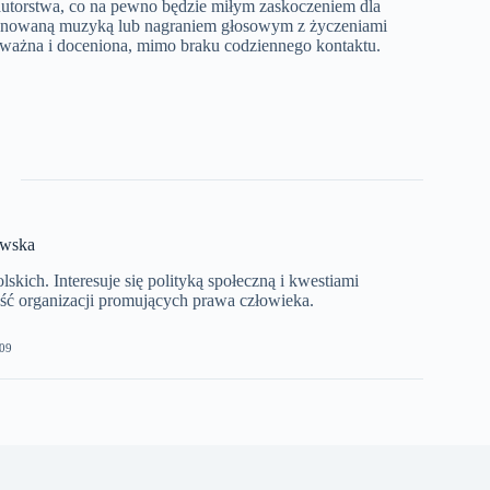
utorstwa, co na pewno będzie miłym zaskoczeniem dla
mponowaną muzyką lub nagraniem głosowym z życzeniami
ę ważna i doceniona, mimo braku codziennego kontaktu.
ewska
kich. Interesuje się polityką społeczną i kwestiami
ć organizacji promujących prawa człowieka.
09