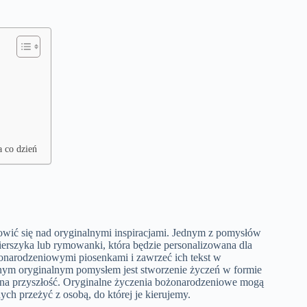
a co dzień
nowić się nad oryginalnymi inspiracjami. Jednym z pomysłów
ierszyka lub rymowanki, która będzie personalizowana dla
onarodzeniowymi piosenkami i zawrzeć ich tekst w
nnym oryginalnym pomysłem jest stworzenie życzeń w formie
a na przyszłość. Oryginalne życzenia bożonarodzeniowe mogą
h przeżyć z osobą, do której je kierujemy.