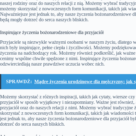
naszej rodziny oraz do naszych relacji z nią. Możemy wybrać tradycyjne
możemy skorzystać z nowoczesnych form komunikacji, takich jak wia
Najważniejsze jest jednak to, aby nasze życzenia bożonarodzeniowe dl
będą mogły dotrzeć do serca naszych bliskich.
Inspirujące życzenia bożonarodzeniowe dla przyjaciół
Przyjaciele są niezwykle ważnymi osobami w naszym życiu, dlatego w
nich były inspirujące, pełne ciepła i życzliwości. Możemy podziękować
życzenia na nadchodzący rok. Możemy również podkreślić, jak ważne są
cenimy wspólne chwile spędzone z nimi. Inspirujące życzenia bożonarod
odzwierciedlają nasze prawdziwe uczucia wobec nich.
SPRAWDŹ:
Mądre życzenia urodzinowe dla mężczyzny: jak s
Możemy skorzystać z różnych inspiracji, takich jak cytaty, wiersze c
przyjaciół w sposób wyjątkowy i niezapomniany. Ważne jest również,
przyjaciół oraz do naszych relacji z nimi. Możemy wybrać tradycyjne ż
skorzystać z nowoczesnych form komunikacji, takich jak wiadomości 
jest jednak to, aby nasze życzenia bożonarodzeniowe dla przyjaciół b
dotrzeć do serca naszych bliskich.