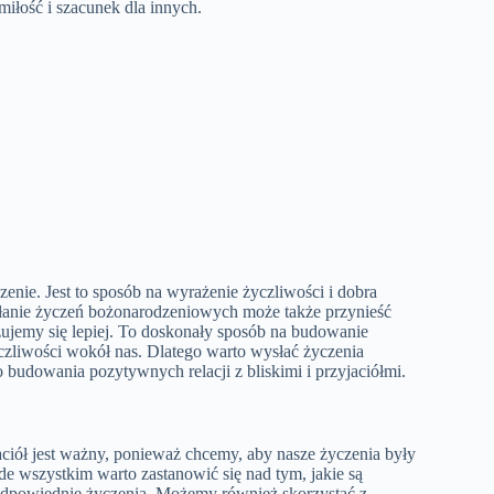
iłość i szacunek dla innych.
ie. Jest to sposób na wyrażenie życzliwości i dobra
ysłanie życzeń bożonarodzeniowych może także przynieść
zujemy się lepiej. To doskonały sposób na budowanie
yczliwości wokół nas. Dlatego warto wysłać życzenia
 budowania pozytywnych relacji z bliskimi i przyjaciółmi.
ciół jest ważny, ponieważ chcemy, aby nasze życzenia były
de wszystkim warto zastanowić się nad tym, jakie są
ć odpowiednie życzenia. Możemy również skorzystać z