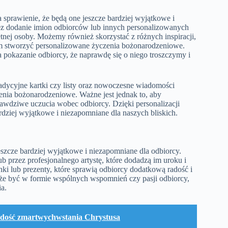
sprawienie, że będą one jeszcze bardziej wyjątkowe i
z dodanie imion odbiorców lub innych personalizowanych
tnej osoby. Możemy również skorzystać z różnych inspiracji,
am stworzyć personalizowane życzenia bożonarodzeniowe.
pokazanie odbiorcy, że naprawdę się o niego troszczymy i
adycyjne kartki czy listy oraz nowoczesne wiadomości
zenia bożonarodzeniowe. Ważne jest jednak to, aby
prawdziwe uczucia wobec odbiorcy. Dzięki personalizacji
ziej wyjątkowe i niezapomniane dla naszych bliskich.
zcze bardziej wyjątkowe i niezapomniane dla odbiorcy.
 przez profesjonalnego artystę, które dodadzą im uroku i
i lub prezenty, które sprawią odbiorcy dodatkową radość i
e być w formie wspólnych wspomnień czy pasji odbiorcy,
a.
 radość zmartwychwstania Chrystusa