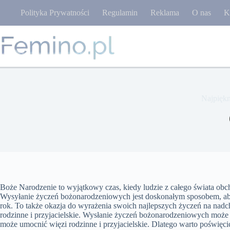
Przejdź
Polityka Prywatności
Regulamin
Reklama
O nas
K
do
treści
Najpiękn
Boże Narodzenie to wyjątkowy czas, kiedy ludzie z całego świata obch
Wysyłanie życzeń bożonarodzeniowych jest doskonałym sposobem, aby 
rok. To także okazja do wyrażenia swoich najlepszych życzeń na nadc
rodzinne i przyjacielskie. Wysłanie życzeń bożonarodzeniowych może sp
może umocnić więzi rodzinne i przyjacielskie. Dlatego warto poświęci