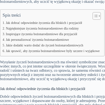
bożonarodzeniowych, aby uczcić tę wyjątkową okazję i okazać swoją m
Spis treści
Jak dobrać odpowiednie życzenia dla bliskich i przyjaciół
Najpiękniejsze życzenia bożonarodzeniowe dla rodziny
Inspirujące życzenia bożonarodzeniowe dla przyjaciół
Jak personalizować życzenia bożonarodzeniowe
Jakie dodatki warto dodać do życzeń bożonarodzeniowych
Jak sprawić, aby życzenia bożonarodzeniowe były szczere i wyjątkowe
Wysyłanie życzeń bożonarodzeniowych ma również symboliczne znaczen
wobec innych, co jest istotne szczególnie w okresie świątecznym. W
radość i uśmiech na twarz odbiorcy, co sprawia, że samemu również c
pozytywnych relacji z innymi oraz na tworzenie atmosfery miłości i ż
bożonarodzeniowe, aby uczcić tę wyjątkową okazję i przyczynić się do
Jak dobrać odpowiednie życzenia dla bliskich i przyjaciół
Dobór odpowiednich życzeń bożonarodzeniowych dla bliskich i przyja
szczere, wyjątkowe i dopasowane do osoby, której je adresujemy. Prze
zainteresowania i pasje naszych bliskich i przyjaciół, aby móc dobra