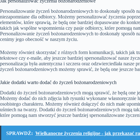
Jak personalizować życzenia bożonarodzeniowe
Personalizowanie życzeń bożonarodzeniowych to doskonały sposób na 
niezapomniane dla odbiorcy. Możemy personalizować życzenia poprze
elementów, które sprawią, że będą one bardziej dopasowane do konkre
takich jak wspólne wspomnienia czy pasje odbiorcy, które pomogą n
Personalizowanie życzeń bożonarodzeniowych to doskonały sposób na 
cenimy jego obecność w naszym życiu.
Możemy również skorzystać z różnych form komunikacji, takich jak tr
tekstowe czy e-maile, aby jeszcze bardziej spersonalizować nasze życ
personalizacja była autentyczna i szczera oraz odzwierciedlała nasze 
życzeń bożonarodzeniowych możemy sprawić, że będą one jeszcze bard
Jakie dodatki warto dodać do życzeń bożonarodzeniowych
Dodatki do życzeń bożonarodzeniowych mogą sprawić, że będą one jes
Możemy dodać do nich zdjęcia lub rysunki wykonane własnoręcznie lub
osobistego charakteru. Możemy również dołączyć do nich małe upomink
uśmiech na twarzy. Dodatki do życzeń bożonarodzeniowych mogą takż
które pomogą nam stworzyć jeszcze bardziej spersonalizowane życzeni
SPRAWDŹ:
Wielkanocne życzenia religijne - jak przekazać