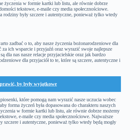
 życzenia w formie kartki lub listu, ale równie dobrze
domości tekstowe, e-maile czy media społecznościowe.
a rodziny były szczere i autentyczne, ponieważ tylko wtedy
arto zadbać o to, aby nasze życzenia bożonarodzeniowe dla
 za ich wsparcie i przyjaźń oraz wyrazić swoje najlepsze
 dla nas nasze relacje przyjacielskie oraz jak bardzo
zeniowe dla przyjaciół to te, które są szczere, autentyczne i
prawić, by były wyjątkowe
zy piosenki, które pomogą nam wyrazić nasze uczucia wobec
 aby forma życzeń była dopasowana do charakteru naszych
yczenia w formie kartki lub listu, ale równie dobrze możemy
tekstowe, e-maile czy media społecznościowe. Najważsze
yły szczere i autentyczne, ponieważ tylko wtedy będą mogły