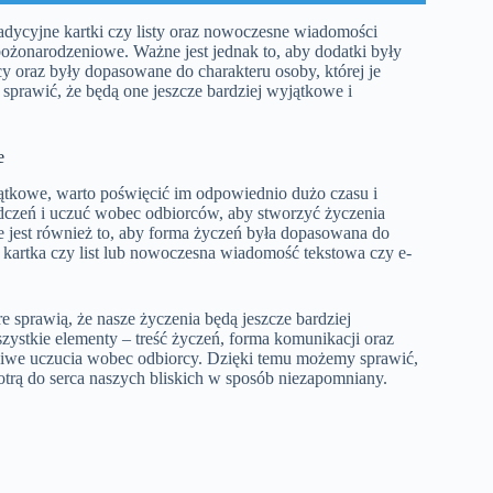
adycyjne kartki czy listy oraz nowoczesne wiadomości
 bożonarodzeniowe. Ważne jest jednak to, aby dodatki były
y oraz były dopasowane do charakteru osoby, której je
rawić, że będą one jeszcze bardziej wyjątkowe i
e
ątkowe, warto poświęcić im odpowiednio dużo czasu i
dczeń i uczuć wobec odbiorców, aby stworzyć życzenia
e jest również to, aby forma życzeń była dopasowana do
a kartka czy list lub nowoczesna wiadomość tekstowa czy e-
e sprawią, że nasze życzenia będą jeszcze bardziej
zystkie elementy – treść życzeń, forma komunikacji oraz
dziwe uczucia wobec odbiorcy. Dzięki temu możemy sprawić,
trą do serca naszych bliskich w sposób niezapomniany.