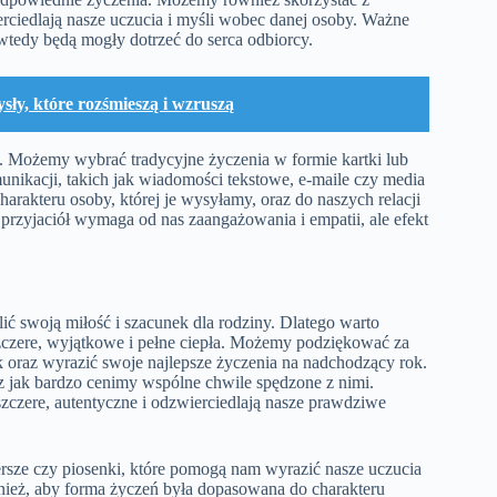
wierciedlają nasze uczucia i myśli wobec danej osoby. Ważne
 wtedy będą mogły dotrzeć do serca odbiorcy.
sły, które rozśmieszą i wzruszą
Możemy wybrać tradycyjne życzenia w formie kartki lub
nikacji, takich jak wiadomości tekstowe, e-maile czy media
rakteru osoby, której je wysyłamy, oraz do naszych relacji
przyjaciół wymaga od nas zaangażowania i empatii, ale efekt
ć swoją miłość i szacunek dla rodziny. Dlatego warto
szczere, wyjątkowe i pełne ciepła. Możemy podziękować za
ok oraz wyrazić swoje najlepsze życzenia na nadchodzący rok.
az jak bardzo cenimy wspólne chwile spędzone z nimi.
szczere, autentyczne i odzwierciedlają nasze prawdziwe
iersze czy piosenki, które pomogą nam wyrazić nasze uczucia
ież, aby forma życzeń była dopasowana do charakteru