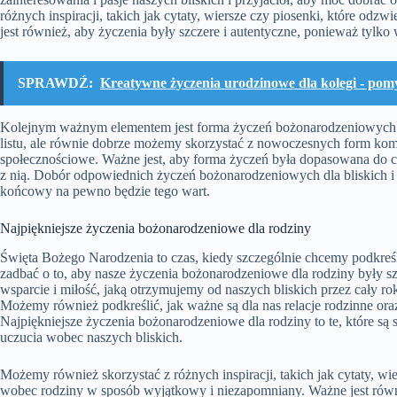
różnych inspiracji, takich jak cytaty, wiersze czy piosenki, które odz
jest również, aby życzenia były szczere i autentyczne, ponieważ tylko
SPRAWDŹ:
Kreatywne życzenia urodzinowe dla kolegi - pomy
Kolejnym ważnym elementem jest forma życzeń bożonarodzeniowych. 
listu, ale równie dobrze możemy skorzystać z nowoczesnych form komu
społecznościowe. Ważne jest, aby forma życzeń była dopasowana do cha
z nią. Dobór odpowiednich życzeń bożonarodzeniowych dla bliskich i 
końcowy na pewno będzie tego wart.
Najpiękniejsze życzenia bożonarodzeniowe dla rodziny
Święta Bożego Narodzenia to czas, kiedy szczególnie chcemy podkreśli
zadbać o to, aby nasze życzenia bożonarodzeniowe dla rodziny były 
wsparcie i miłość, jaką otrzymujemy od naszych bliskich przez cały r
Możemy również podkreślić, jak ważne są dla nas relacje rodzinne or
Najpiękniejsze życzenia bożonarodzeniowe dla rodziny to te, które są 
uczucia wobec naszych bliskich.
Możemy również skorzystać z różnych inspiracji, takich jak cytaty, w
wobec rodziny w sposób wyjątkowy i niezapomniany. Ważne jest równ