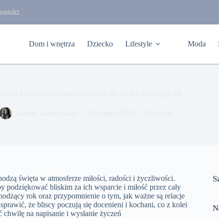
ontakt
Dom i wnętrza
Dziecko
Lifestyle
Moda
iejsze życzenia bożonarodzeniowe dla bliskich i przyjaciół
Joanna Zakrzewska
16 lutego 2025
Życzenia
odzą święta w atmosferze miłości, radości i życzliwości.
S
podziękować bliskim za ich wsparcie i miłość przez cały
hodzący rok oraz przypomnienie o tym, jak ważne są relacje
rawić, że bliscy poczują się docenieni i kochani, co z kolei
N
ć chwilę na napisanie i wysłanie życzeń