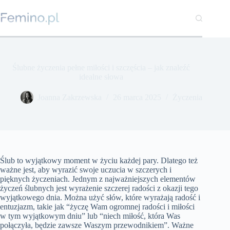
Przejdź
do
treści
Ślubne życzenia pełne miłości i szczęścia – jak znaleźć
idealne słowa
Joanna Zakrzewska
26 marca 2025
Życzenia
Ślub to wyjątkowy moment w życiu każdej pary. Dlatego też
ważne jest, aby wyrazić swoje uczucia w szczerych i
pięknych życzeniach. Jednym z najważniejszych elementów
życzeń ślubnych jest wyrażenie szczerej radości z okazji tego
wyjątkowego dnia. Można użyć słów, które wyrażają radość i
entuzjazm, takie jak “życzę Wam ogromnej radości i miłości
w tym wyjątkowym dniu” lub “niech miłość, która Was
połączyła, będzie zawsze Waszym przewodnikiem”. Ważne