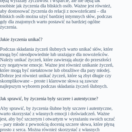
będą wyrażały życzliwość i wsparcie, ale nie będą tak
osobiste jak życzenia dla bliskich osób. Ważne jest również,
aby dostosować życzenia do relacji z nowożeńcami – dla
bliskich osób można użyć bardziej intymnych słów, podczas
gdy dla znajomych warto postawić na bardziej ogólne
życzenia.
Jakie życzenia unikać?
Podczas składania życzeń ślubnych warto unikać słów, które
mogą być nieodpowiednie lub urażające dla nowożeńców.
Należy unikać życzeń, które zawierają aluzje do przeszłości
czy negatywne emocje. Ważne jest również unikanie życzeń,
które mogą być nietaktowne lub obraźliwe dla pary młodej.
Dobrze jest również unikać życzeń, które są zbyt długie czy
skomplikowane – proste i klarowne słowa są zawsze
najlepszym wyborem podczas składania życzeń ślubnych.
Jak sprawić, by życzenia były szczere i autentyczne?
Aby sprawić, by życzenia ślubne były szczere i autentyczne,
warto skorzystać z własnych emocji i doświadczeń. Ważne
jest, aby być szczerym i otwartym w wyrażaniu swoich uczuć
– pary młode z pewnością docenią szczere słowa, które płyną
prosto z serca. Można również skorzystać z własnych