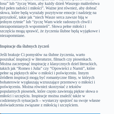
losu” lub “życzę Wam, aby każdy dzień Waszego małżeństwa
był pełen radości i miłości”. Ważne jest również, aby dobrać
słowa, które będą wyrażały pozytywne emocje i nadzieję na
przyszłość, takie jak “niech Wasze serca zawsze biją w
jednym rytmie” lub “życzę Wam wiele radosnych chwil i
niezapomnianych wspomnień”. Słowa pełne miłości i
szczęścia mogą sprawić, że życzenia ślubne będą wyjątkowe i
niezapomniane.
Inspiracje dla ślubnych życzeń
Jeśli brakuje Ci pomysłów na ślubne życzenia, warto
poszukać inspiracji w literaturze, filmach czy piosenkach.
Można zaczerpnąć inspirację z klasycznych dzieł literackich,
takich jak “Romeo i Julia” czy “Opowieści z Narnii”, które
pełne są pięknych słów o miłości i poświęceniu. Innym
źródłem inspiracji mogą być romantyczne filmy, w których
bohaterowie wygłaszają wzruszające przemowy o miłości i
poświęceniu. Można również skorzystać z tekstów
popularnych piosenek, które często zawierają piękne słowa o
miłości i szczęściu. Inspiracje można znaleźć także w
codziennych sytuacjach – wystarczy spojrzeć na swoje własne
doświadczenia związane z miłością i szczęściem.