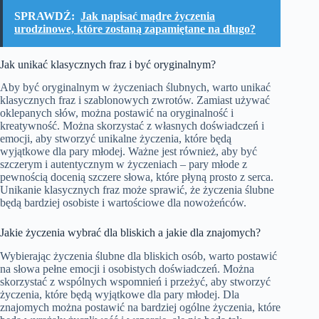
SPRAWDŹ:
Jak napisać mądre życzenia
urodzinowe, które zostaną zapamiętane na długo?
Jak unikać klasycznych fraz i być oryginalnym?
Aby być oryginalnym w życzeniach ślubnych, warto unikać
klasycznych fraz i szablonowych zwrotów. Zamiast używać
oklepanych słów, można postawić na oryginalność i
kreatywność. Można skorzystać z własnych doświadczeń i
emocji, aby stworzyć unikalne życzenia, które będą
wyjątkowe dla pary młodej. Ważne jest również, aby być
szczerym i autentycznym w życzeniach – pary młode z
pewnością docenią szczere słowa, które płyną prosto z serca.
Unikanie klasycznych fraz może sprawić, że życzenia ślubne
będą bardziej osobiste i wartościowe dla nowożeńców.
Jakie życzenia wybrać dla bliskich a jakie dla znajomych?
Wybierając życzenia ślubne dla bliskich osób, warto postawić
na słowa pełne emocji i osobistych doświadczeń. Można
skorzystać z wspólnych wspomnień i przeżyć, aby stworzyć
życzenia, które będą wyjątkowe dla pary młodej. Dla
znajomych można postawić na bardziej ogólne życzenia, które