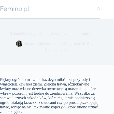
Przejdź
do
treści
Szkodniki w ogrodzie – jak się przed nimi bronić?
Joanna Zakrzewska
25 stycznia 2018
Dom i wnętrza
Piękny ogród to marzenie każdego miłośnika przyrody i
właściciela kawałka ziemi. Zielona trawa, różnobarwne
kwiaty oraz własne drzewka owocowe są marzeniem, które
wbrew pozorom jest trudne do zrealizowania. Wszystko za
sprawą licznych szkodników, które regularnie podniszczają
ogród, atakują krzaczki z owocami czy po prostu przekopują
trawę, robiąc na niej tak zwane kopczyki, które trudno uznać
za atrakcyjne.