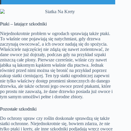
Ptaki – latające szkodniki
Niejednokrotnie problem w ogrodach sprawiają także ptaki.
To właśnie one pojawiają się natychmiast, gdy drzewa
zaczynają owocować, a ich owoce nadają się do spożycia.
Właściciele najczęściej nie zdążą się nawet zorientować, że
dane owoce już dojrzały, podczas gdy na przykład szpaki
zniszczą całe plony. Pierwsze czereśnie, wiśnie czy nawet
jabłka są łakomym kąskiem właśnie dla ptactwa. Jednak
również przed nimi można się bronić na przykład poprzez
zakup siatki cieniującej. Ten typ siatki ogrodniczej zapewni
nie tylko właściwy dostęp promieni słonecznych do danego
drzewka, ale także ochroni jego owoce przed ptakami, które
po prostu nie zauważą, że dane drzewko posiada już owoce i
tym samym umożliwi pełne i dorodne zbiory.
Pozostałe szkodniki
Do ochrony upraw czy roślin doskonale sprawdzą się także
siatki ochronne. Niejednokrotnie się, bowiem zdarza, że nie
tylko ptaki i krety, ale inne szkodniki podjadają wręcz owoce