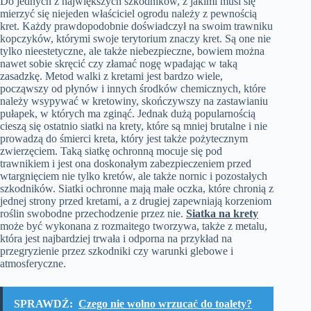
Do jednych z największych szkodników, z jakimi musi się
mierzyć się niejeden właściciel ogrodu należy z pewnością
kret. Każdy prawdopodobnie doświadczył na swoim trawniku
kopczyków, którymi swoje terytorium znaczy kret. Są one nie
tylko nieestetyczne, ale także niebezpieczne, bowiem można
nawet sobie skręcić czy złamać nogę wpadając w taką
zasadzkę. Metod walki z kretami jest bardzo wiele,
począwszy od płynów i innych środków chemicznych, które
należy wsypywać w kretowiny, skończywszy na zastawianiu
pułapek, w których ma zginąć. Jednak dużą popularnością
cieszą się ostatnio siatki na krety, które są mniej brutalne i nie
prowadzą do śmierci kreta, który jest także pożytecznym
zwierzęciem. Taką siatkę ochronną mocuje się pod
trawnikiem i jest ona doskonałym zabezpieczeniem przed
wtargnięciem nie tylko kretów, ale także nornic i pozostałych
szkodników. Siatki ochronne mają małe oczka, które chronią z
jednej strony przed kretami, a z drugiej zapewniają korzeniom
roślin swobodne przechodzenie przez nie.
Siatka na krety
może być wykonana z rozmaitego tworzywa, także z metalu,
która jest najbardziej trwała i odporna na przykład na
przegryzienie przez szkodniki czy warunki glebowe i
atmosferyczne.
SPRAWDŹ:
Czego nie wolno wrzucać do toalety?