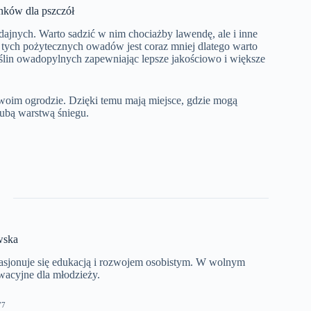
unków dla pszczół
jnych. Warto sadzić w nim chociażby lawendę, ale i inne
o tych pożytecznych owadów jest coraz mniej dlatego warto
ślin owadopylnych zapewniając lepsze jakościowo i większe
swoim ogrodzie. Dzięki temu mają miejsce, gdzie mogą
ubą warstwą śniegu.
wska
asjonuje się edukacją i rozwojem osobistym. W wolnym
wacyjne dla młodzieży.
77