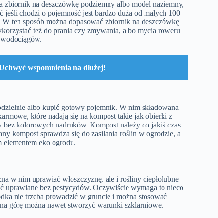
 zbiornik na deszczówkę podziemny albo model naziemny,
jeśli chodzi o pojemność jest bardzo duża od małych 100
w. W ten sposób można dopasować zbiornik na deszczówkę
orzystać też do prania czy zmywania, albo mycia roweru
z wodociągów.
 Uchwyć wspomnienia na dłużej!
zielnie albo kupić gotowy pojemnik. W nim składowana
karmowe, które nadają się na kompost takie jak obierki z
ty bez kolorowych nadruków. Kompost należy co jakiś czas
ny kompost sprawdza się do zasilania roślin w ogrodzie, a
m elementem eko ogrodu.
a w nim uprawiać włoszczyznę, ale i rośliny ciepłolubne
yć uprawiane bez pestycydów. Oczywiście wymaga to nieco
ódka nie trzeba prowadzić w gruncie i można stosować
ol na górę można nawet stworzyć warunki szklarniowe.