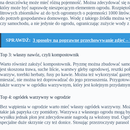
na deszczówkę może mieć różną pojemność. Można zdecydować się na
który może być naprawdę nieszpecącym elementem ogrodu. Rozpiętość 
litrowych zbiorników aż do tych ogromnych o pojemności 1000 litró
do potrzeb gospodarstwa domowego. Wodę z takiego źródła można wyk
czy samochodu, a nie jedynie do ogrodu, ograniczając zużycie wody 
SPRAWDŹ:
3 sposoby na poprawne przechowywanie zdjęć –
Top 3: własny nawóz, czyli kompostownik
Warto również założyć kompostownik. Pryzmę można zbudować samod
jest skoszona trawa, suche liście, warstwy gleby ogrodowej, resztki po
warzyw, torebki herbaty, fusy po kawie. Można też wykorzystać gaze
mieszać, nie można też doprowadzać do jego przesuszenia. Przygotowa
także warzyw w ogródku warzywnym, który jest kolejnym przydatny
Top 4: ogródek warzywny w ogrodzie
Bez wątpienia w ogrodzie warto mieć własny ogródek warzywny. Możn
takie jak papryka czy pomidory. Warzywa z własnego ogrodu mogą b
wysiłku jednak plon jest zdecydowanie nagrodą za włożony trud. Ogr
specjalne duże skrzynie czy też donice. Stosując przezroczysty paras