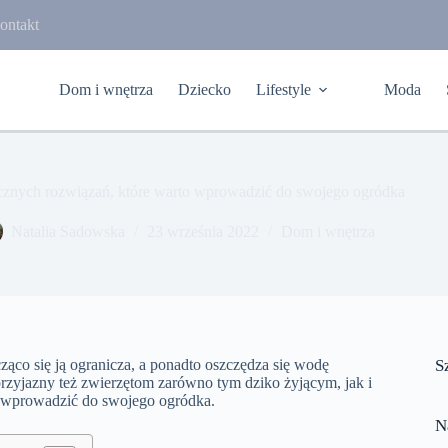
ontakt
Dom i wnętrza
Dziecko
Lifestyle
Moda
cznych rozwiązań, które warto wprowadzić do swojego ogródka
Natalia Sadowska
23 września 2022
Dom i wnętrza
cząco się ją ogranicza, a ponadto oszczędza się wodę
S
rzyjazny też zwierzętom zarówno tym dziko żyjącym, jak i
 wprowadzić do swojego ogródka.
N