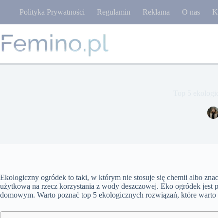
Przejdź
Polityka Prywatności
Regulamin
Reklama
O nas
K
do
treści
Top 5 ekologi
Ekologiczny ogródek to taki, w którym nie stosuje się chemii albo zna
użytkową na rzecz korzystania z wody deszczowej. Eko ogródek jest p
domowym. Warto poznać top 5 ekologicznych rozwiązań, które warto