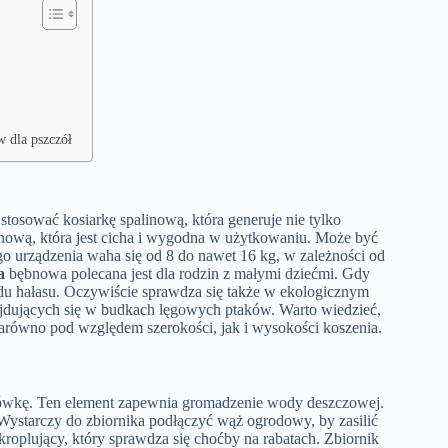
w dla pszczół
 stosować kosiarkę spalinową, która generuje nie tylko
ębnową, która jest cicha i wygodna w użytkowaniu. Może być
o urządzenia waha się od 8 do nawet 16 kg, w zależności od
a
bębnowa polecana jest dla rodzin z małymi dziećmi. Gdy
odu hałasu. Oczywiście sprawdza się także w ekologicznym
najdujących się w budkach lęgowych ptaków. Warto wiedzieć,
zarówno pod względem szerokości, jak i wysokości koszenia.
zówkę. Ten element zapewnia gromadzenie wody deszczowej.
Wystarczy do zbiornika podłączyć wąż ogrodowy, by zasilić
plujący, który sprawdza się choćby na rabatach. Zbiornik