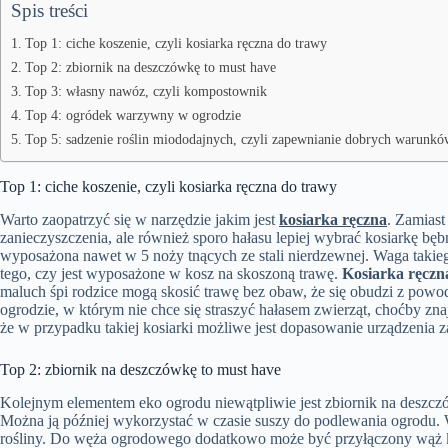
Spis treści
Top 1: ciche koszenie, czyli kosiarka ręczna do trawy
Top 2: zbiornik na deszczówkę to must have
Top 3: własny nawóz, czyli kompostownik
Top 4: ogródek warzywny w ogrodzie
Top 5: sadzenie roślin miododajnych, czyli zapewnianie dobrych warunkó
Top 1: ciche koszenie, czyli kosiarka ręczna do trawy
Warto zaopatrzyć się w narzędzie jakim jest
kosiarka ręczna
. Zamiast
zanieczyszczenia, ale również sporo hałasu lepiej wybrać kosiarkę b
wyposażona nawet w 5 noży tnących ze stali nierdzewnej. Waga takieg
tego, czy jest wyposażone w kosz na skoszoną trawę.
Kosiarka ręczn
maluch śpi rodzice mogą skosić trawę bez obaw, że się obudzi z pow
ogrodzie, w którym nie chce się straszyć hałasem zwierząt, choćby z
że w przypadku takiej kosiarki możliwe jest dopasowanie urządzenia 
Top 2: zbiornik na deszczówkę to must have
Kolejnym elementem eko ogrodu niewątpliwie jest zbiornik na deszc
Można ją później wykorzystać w czasie suszy do podlewania ogrodu. 
rośliny. Do węża ogrodowego dodatkowo może być przyłączony wąż kro