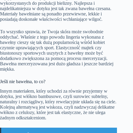
wykorzystanych do produkcji bielizny. Najlepsza i
najdelikatniejsza w dotyku jest tak zwana bawełna czesana.
Materiały bawełniane są ponadto przewiewne, lekkie i
posiadają doskonałe właściwości wchłaniające wilgoć.
To wszystko sprawia, że Twoja skóra może swobodnie
oddychać. Właśnie z tego powodu lingeria wykonana z
bawełny cieszy się tak dużą popularnością wśród kobiet
czynnie uprawiających sport. Elastyczność majtek czy
biustonoszy sportowych uszytych z bawełny może być
dodatkowo zwiększona za pomocą procesu merceryzacji.
Bawełna merceryzowana jest dużo gładsza i jeszcze bardziej
miękka.
Jeśli nie bawełna, to co?
Innym materiałem, który uchodzi za równie przyjemny w
dotyku, jest włókno bambusowe, czyli surowiec subtelny,
naturalny i rozciągliwy, który rewelacyjnie układa się na ciele.
Kolejną alternatywą jest wiskoza, czyli nadzwyczaj delikatne
włókno z celulozy, które jest tak elastyczne, że nie ulega
żadnym odkształceniom.