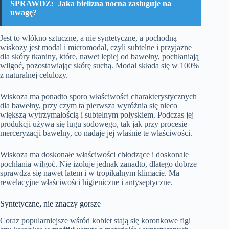
SPRAWDŹ:
Jaka bielizna nocna zasługuje na
uwagę?
Jest to włókno sztuczne, a nie syntetyczne, a pochodną
wiskozy jest modal i micromodal, czyli subtelne i przyjazne
dla skóry tkaniny, które, nawet lepiej od bawełny, pochłaniają
wilgoć, pozostawiając skórę suchą. Modal składa się w 100%
z naturalnej celulozy.
Wiskoza ma ponadto sporo właściwości charakterystycznych
dla bawełny, przy czym ta pierwsza wyróżnia się nieco
większą wytrzymałością i subtelnym połyskiem. Podczas jej
produkcji używa się ługu sodowego, tak jak przy procesie
merceryzacji bawełny, co nadaje jej właśnie te właściwości.
Wiskoza ma doskonałe właściwości chłodzące i doskonale
pochłania wilgoć. Nie izoluje jednak zanadto, dlatego dobrze
sprawdza się nawet latem i w tropikalnym klimacie. Ma
rewelacyjne właściwości higieniczne i antyseptyczne.
Syntetyczne, nie znaczy gorsze
Coraz popularniejsze wśród kobiet stają się koronkowe figi