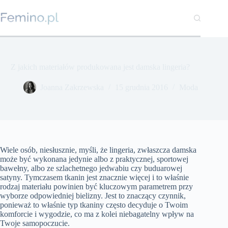
Przejdź
do
treści
Z jakich materiałów produkowana jest damska lingeria?
Joanna Zakrzewska
15 grudnia 2016
Moda
Wiele osób, niesłusznie, myśli, że lingeria, zwłaszcza damska
może być wykonana jedynie albo z praktycznej, sportowej
bawełny, albo ze szlachetnego jedwabiu czy buduarowej
satyny. Tymczasem tkanin jest znacznie więcej i to właśnie
rodzaj materiału powinien być kluczowym parametrem przy
wyborze odpowiedniej bielizny. Jest to znaczący czynnik,
ponieważ to właśnie typ tkaniny często decyduje o Twoim
komforcie i wygodzie, co ma z kolei niebagatelny wpływ na
Twoje samopoczucie.