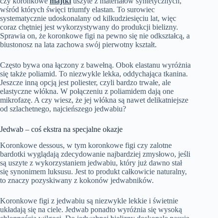
czy koronkowe
majtki
uszyte z materiałów syntetycznych,
wśród których święci triumfy elastan. To surowiec
systematycznie udoskonalany od kilkudziesięciu lat, więc
coraz chętniej jest wykorzystywany do produkcji bielizny.
Sprawia on, że koronkowe figi na pewno się nie odkształcą, a
biustonosz na lata zachowa swój pierwotny kształt.
Często bywa ona łączony z bawełną. Obok elastanu wyróżnia
się także poliamid. To niezwykle lekka, oddychająca tkanina.
Jeszcze inną opcją jest poliester, czyli bardzo trwałe, ale
elastyczne włókna. W połączeniu z poliamidem dają one
mikrofazę. A czy wiesz, że jej włókna są nawet delikatniejsze
od szlachetnego, najcieńszego jedwabiu?
Jedwab – coś ekstra na specjalne okazje
Koronkowe dessous, w tym koronkowe figi czy zalotne
bardotki wyglądają zdecydowanie najbardziej zmysłowo, jeśli
są uszyte z wykorzystaniem jedwabiu, który już dawno stał
się synonimem luksusu. Jest to produkt całkowicie naturalny,
to znaczy pozyskiwany z kokonów jedwabników.
Koronkowe figi z jedwabiu są niezwykle lekkie i świetnie
układają się na ciele. Jedwab ponadto wyróżnia się wysoką