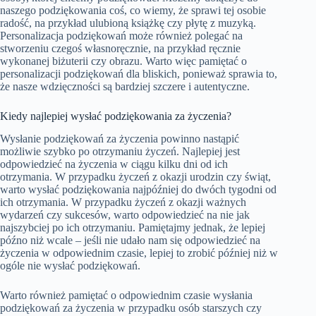
naszego podziękowania coś, co wiemy, że sprawi tej osobie
radość, na przykład ulubioną książkę czy płytę z muzyką.
Personalizacja podziękowań może również polegać na
stworzeniu czegoś własnoręcznie, na przykład ręcznie
wykonanej biżuterii czy obrazu. Warto więc pamiętać o
personalizacji podziękowań dla bliskich, ponieważ sprawia to,
że nasze wdzięczności są bardziej szczere i autentyczne.
Kiedy najlepiej wysłać podziękowania za życzenia?
Wysłanie podziękowań za życzenia powinno nastąpić
możliwie szybko po otrzymaniu życzeń. Najlepiej jest
odpowiedzieć na życzenia w ciągu kilku dni od ich
otrzymania. W przypadku życzeń z okazji urodzin czy świąt,
warto wysłać podziękowania najpóźniej do dwóch tygodni od
ich otrzymania. W przypadku życzeń z okazji ważnych
wydarzeń czy sukcesów, warto odpowiedzieć na nie jak
najszybciej po ich otrzymaniu. Pamiętajmy jednak, że lepiej
późno niż wcale – jeśli nie udało nam się odpowiedzieć na
życzenia w odpowiednim czasie, lepiej to zrobić później niż w
ogóle nie wysłać podziękowań.
Warto również pamiętać o odpowiednim czasie wysłania
podziękowań za życzenia w przypadku osób starszych czy