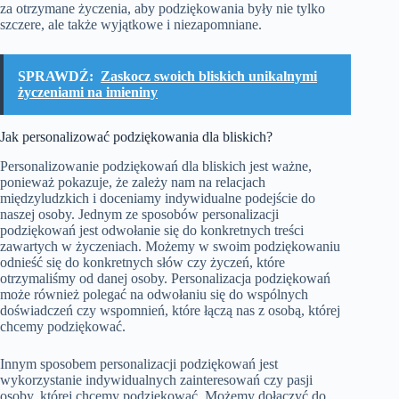
za otrzymane życzenia, aby podziękowania były nie tylko
szczere, ale także wyjątkowe i niezapomniane.
SPRAWDŹ:
Zaskocz swoich bliskich unikalnymi
życzeniami na imieniny
Jak personalizować podziękowania dla bliskich?
Personalizowanie podziękowań dla bliskich jest ważne,
ponieważ pokazuje, że zależy nam na relacjach
międzyludzkich i doceniamy indywidualne podejście do
naszej osoby. Jednym ze sposobów personalizacji
podziękowań jest odwołanie się do konkretnych treści
zawartych w życzeniach. Możemy w swoim podziękowaniu
odnieść się do konkretnych słów czy życzeń, które
otrzymaliśmy od danej osoby. Personalizacja podziękowań
może również polegać na odwołaniu się do wspólnych
doświadczeń czy wspomnień, które łączą nas z osobą, której
chcemy podziękować.
Innym sposobem personalizacji podziękowań jest
wykorzystanie indywidualnych zainteresowań czy pasji
osoby, której chcemy podziękować. Możemy dołączyć do