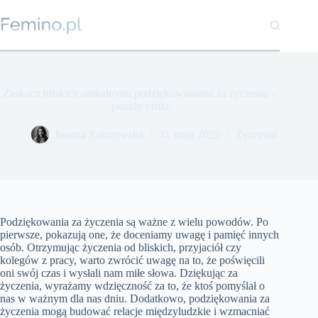
Przejdź
do
treści
Zaskocz bliskich unikalnymi podziękowaniami za życzenia –
porady i triki
Joanna Zakrzewska
31 maja 2025
Życzenia
Podziękowania za życzenia są ważne z wielu powodów. Po
pierwsze, pokazują one, że doceniamy uwagę i pamięć innych
osób. Otrzymując życzenia od bliskich, przyjaciół czy
kolegów z pracy, warto zwrócić uwagę na to, że poświęcili
oni swój czas i wysłali nam miłe słowa. Dziękując za
życzenia, wyrażamy wdzięczność za to, że ktoś pomyślał o
nas w ważnym dla nas dniu. Dodatkowo, podziękowania za
życzenia mogą budować relacje międzyludzkie i wzmacniać