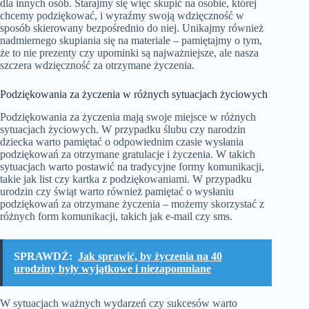
dla innych osób. Starajmy się więc skupić na osobie, której
chcemy podziękować, i wyraźmy swoją wdzięczność w
sposób skierowany bezpośrednio do niej. Unikajmy również
nadmiernego skupiania się na materiale – pamiętajmy o tym,
że to nie prezenty czy upominki są najważniejsze, ale nasza
szczera wdzięczność za otrzymane życzenia.
Podziękowania za życzenia w różnych sytuacjach życiowych
Podziękowania za życzenia mają swoje miejsce w różnych
sytuacjach życiowych. W przypadku ślubu czy narodzin
dziecka warto pamiętać o odpowiednim czasie wysłania
podziękowań za otrzymane gratulacje i życzenia. W takich
sytuacjach warto postawić na tradycyjne formy komunikacji,
takie jak list czy kartka z podziękowaniami. W przypadku
urodzin czy świąt warto również pamiętać o wysłaniu
podziękowań za otrzymane życzenia – możemy skorzystać z
różnych form komunikacji, takich jak e-mail czy sms.
SPRAWDŹ:
Jak sprawić, by życzenia na 40
urodziny były wyjątkowe i niezapomniane
W sytuacjach ważnych wydarzeń czy sukcesów warto