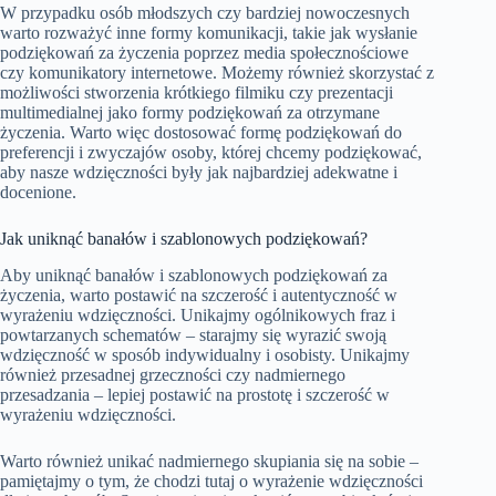
W przypadku osób młodszych czy bardziej nowoczesnych
warto rozważyć inne formy komunikacji, takie jak wysłanie
podziękowań za życzenia poprzez media społecznościowe
czy komunikatory internetowe. Możemy również skorzystać z
możliwości stworzenia krótkiego filmiku czy prezentacji
multimedialnej jako formy podziękowań za otrzymane
życzenia. Warto więc dostosować formę podziękowań do
preferencji i zwyczajów osoby, której chcemy podziękować,
aby nasze wdzięczności były jak najbardziej adekwatne i
docenione.
Jak uniknąć banałów i szablonowych podziękowań?
Aby uniknąć banałów i szablonowych podziękowań za
życzenia, warto postawić na szczerość i autentyczność w
wyrażeniu wdzięczności. Unikajmy ogólnikowych fraz i
powtarzanych schematów – starajmy się wyrazić swoją
wdzięczność w sposób indywidualny i osobisty. Unikajmy
również przesadnej grzeczności czy nadmiernego
przesadzania – lepiej postawić na prostotę i szczerość w
wyrażeniu wdzięczności.
Warto również unikać nadmiernego skupiania się na sobie –
pamiętajmy o tym, że chodzi tutaj o wyrażenie wdzięczności