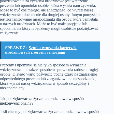
podziękowania za życzenia urodzinowe jest wręczenie
prezentu lub upominku osobie, która wysłała nam życzenia.
Może to być coś małego, ale znaczącego, co wyrazi naszą
wdzięczność i docenienie dla drugiej osoby. Innym pomysłem
jest zorganizowanie niespodzianki dla osoby, która pamiętała
o naszych urodzinach. Może to być małe przyjęcie lub
spotkanie, na którym będziemy mogli osobiście podziękować
za życzenia.
SPRAWDŹ:
Sztuka tworzenia karteczek
urodzinowych z sercem i emocjami
Prezenty i upominki są nie tylko sposobem wyrażenia
wdzięczności, ale także sposobem sprawienia radości drugiej
osobie. Dlatego warto poświęcić trochę czasu na znalezienie
odpowiedniego prezentu lub zorganizowanie niespodzianki,
która wyrazi naszą wdzięczność w sposób szczególny i
niezapomniany.
Jak podziękować za życzenia urodzinowe w sposób
niekonwencjonalny?
Jeśli chcemy podziękować za życzenia urodzinowe w sposób