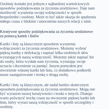
Osobisty kontakt jest jednym z najbardziej wartościowych
sposobów podziękowania za życzenia urodzinowe. Daje nam
możliwość wyrażenia swojej wdzięczności w sposób
bezpośredni i osobisty. Może to być także okazja do spędzenia
miłego czasu z bliskimi i umocnienia naszych relacji z nimi.
Kreatywne sposoby podziękowania za życzenia urodzinowe
za pomocą kartek i listów
Kartki i listy są klasycznym sposobem wyrażenia
wdzięczności za życzenia urodzinowe. Możemy wybrać
piękną kartkę z dedykacją i napisać kilka osobistych słów
wyrażających naszą wdzięczność. Możemy także napisać list
do osoby, która wysłała nam życzenia, wyrażając swoje
uczucia i docenienie za pamięć. Innym pomysłem jest
stworzenie własnej kartki lub listu, co dodatkowo podkreśli
nasze zaangażowanie i troskę o drugą osobę.
Kartki i listy są klasycznym, ale nadal bardzo skutecznym
sposobem podziękowania za życzenia urodzinowe. Mogą one
być wyrazem naszej kreatywności i troski o innych. Dlatego
warto poświęcić trochę czasu na stworzenie pięknej kartki lub
listu, który wyrazi naszą wdzięczność w sposób szczególny i
osobisty.