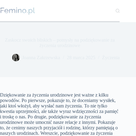
Przejdź
do
treści
Zaskocz swoich bliskich – pomysły na podziękowanie za
życzenia urodzinowe
Joanna Zakrzewska
28 marca 2025
Życzenia
Dziękowanie za życzenia urodzinowe jest ważne z kilku
powodów. Po pierwsze, pokazuje to, że doceniamy wysiłek,
jaki ktoś włożył, aby wysłać nam życzenia. To nie tylko
kwestia uprzejmości, ale także wyraz wdzięczności za pamięć
i troskę o nas. Po drugie, podziękowanie za życzenia
urodzinowe może umocnić nasze relacje z innymi. Pokazuje
to, że cenimy naszych przyjaciół i rodzinę, którzy pamiętają o
naszych urodzinach. Wreszcie, podziękowanie za życzenia