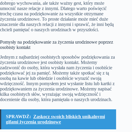
dobrego wychowania, ale także ważny gest, który może
umocnić nasze relacje z innymi. Dlatego warto poświęcić
trochę czasu na podziękowanie za wszystkie otrzymane
życzenia urodzinowe. To proste działanie może mieć duże
znaczenie dla naszych relacji z innymi i sprawić, że inni będą
chcieli pamiętać o naszych urodzinach w przyszłości.
Pomysły na podziękowanie za życzenia urodzinowe poprzez
osobisty kontakt
Jednym z najbardziej osobistych sposobów podziękowania za
życzenia urodzinowe jest osobisty kontakt. Możemy
zadzwonić do osoby, która wysłała nam życzenia i osobiście
podziękować jej za pamięć. Możemy także spotkać się z tą
osobą na kawie lub obiedzie i osobiście wyrazić swoją
wdzięczność. Innym pomysłem jest wysłanie listu lub kartki z
podziękowaniem za życzenia urodzinowe. Możemy napisać
kilka osobistych słów, wyrażając swoją wdzięczność i
docenienie dla osoby, która pamiętała o naszych urodzinach.
SPRAWDŹ:
Zaskocz swoich bliskich unikalnymi
gifami życzenia urodzinowe