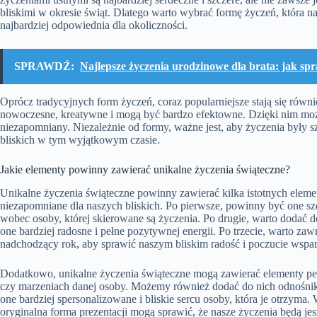
bliskimi w okresie świąt. Dlatego warto wybrać formę życzeń, która naj
najbardziej odpowiednia dla okoliczności.
SPRAWDŹ:
Najlepsze życzenia urodzinowe dla brata: jak sp
Oprócz tradycyjnych form życzeń, coraz popularniejsze stają się równ
nowoczesne, kreatywne i mogą być bardzo efektowne. Dzięki nim moż
niezapomniany. Niezależnie od formy, ważne jest, aby życzenia były s
bliskich w tym wyjątkowym czasie.
Jakie elementy powinny zawierać unikalne życzenia świąteczne?
Unikalne życzenia świąteczne powinny zawierać kilka istotnych eleme
niezapomniane dla naszych bliskich. Po pierwsze, powinny być one sz
wobec osoby, której skierowane są życzenia. Po drugie, warto dodać 
one bardziej radosne i pełne pozytywnej energii. Po trzecie, warto za
nadchodzący rok, aby sprawić naszym bliskim radość i poczucie wspar
Dodatkowo, unikalne życzenia świąteczne mogą zawierać elementy per
czy marzeniach danej osoby. Możemy również dodać do nich odnośniki
one bardziej spersonalizowane i bliskie sercu osoby, która je otrzyma.
oryginalna forma prezentacji mogą sprawić, że nasze życzenia będą je