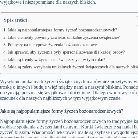
wyjątkowe i niezapomniane dla naszych bliskich.
Spis treści
Jakie są najpopularniejsze formy życzeń bożonarodzeniowych?
Jakie elementy powinny zawierać unikalne życzenia świąteczne?
Pomysły na nietypowe życzenia bożonarodzeniowe
Jak sprawić, aby życzenia były spersonalizowane dla każdej osoby?
Jakie są trendy w życzeniach świątecznych w tym roku?
Jakie są zalety wysyłania unikalnych życzeń świątecznych dla naszych blis
Wysyłanie unikalnych życzeń świątecznych ma również pozytywny wpł
troskę o innych i buduje więź między nami a naszymi bliskimi. Ponadto
otrzymają, poczują się wyjątkowo i docenione. Dlatego warto wysłać u
szacunek dla naszych najbliższych w tym wyjątkowym czasie.
Jakie są najpopularniejsze formy życzeń bożonarodzeniowych?
Najpopularniejsze formy życzeń bożonarodzeniowych to tradycyjne kar
osobiste spotkania z życzeniami ustnymi. Kartki świąteczne są nadal 
życzeń bliskim. Wiadomości tekstowe i maile są szybsze i wygodniejsze
życzeniami ustnymi są najbardziej serdeczne i szczere, ale nie zawsze 