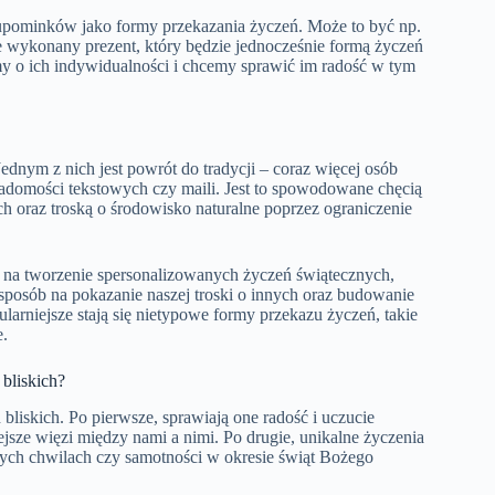
pominków jako formy przekazania życzeń. Może to być np.
e wykonany prezent, który będzie jednocześnie formą życzeń
my o ich indywidualności i chcemy sprawić im radość w tym
nym z nich jest powrót do tradycji – coraz więcej osób
iadomości tekstowych czy maili. Jest to spowodowane chęcią
h oraz troską o środowisko naturalne poprzez ograniczenie
ię na tworzenie spersonalizowanych życzeń świątecznych,
o sposób na pokazanie naszej troski o innych oraz budowanie
ularniejsze stają się nietypowe formy przekazu życzeń, takie
e.
 bliskich?
bliskich. Po pierwsze, sprawiają one radość i uczucie
ejsze więzi między nami a nimi. Po drugie, unikalne życzenia
ych chwilach czy samotności w okresie świąt Bożego