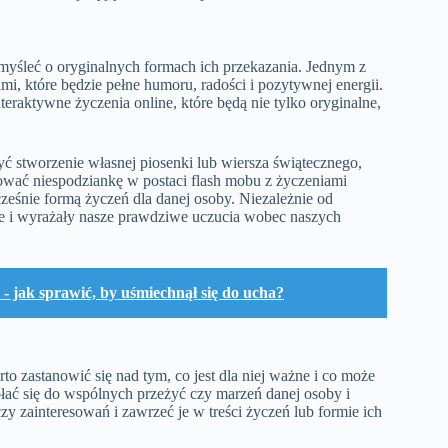
yśleć o oryginalnych formach ich przekazania. Jednym z
i, które będzie pełne humoru, radości i pozytywnej energii.
raktywne życzenia online, które będą nie tylko oryginalne,
stworzenie własnej piosenki lub wiersza świątecznego,
wać niespodziankę w postaci flash mobu z życzeniami
ześnie formą życzeń dla danej osoby. Niezależnie od
ne i wyrażały nasze prawdziwe uczucia wobec naszych
- jak sprawić, by uśmiechnął się do ucha?
o zastanowić się nad tym, co jest dla niej ważne i co może
ać się do wspólnych przeżyć czy marzeń danej osoby i
zy zainteresowań i zawrzeć je w treści życzeń lub formie ich