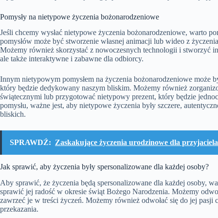
Pomysły na nietypowe życzenia bożonarodzeniowe
Jeśli chcemy wysłać nietypowe życzenia bożonarodzeniowe, warto pom
pomysłów może być stworzenie własnej animacji lub wideo z życzeniam
Możemy również skorzystać z nowoczesnych technologii i stworzyć inte
ale także interaktywne i zabawne dla odbiorcy.
Innym nietypowym pomysłem na życzenia bożonarodzeniowe może być 
który będzie dedykowany naszym bliskim. Możemy również zorganizo
świątecznymi lub przygotować nietypowy prezent, który będzie jednoc
pomysłu, ważne jest, aby nietypowe życzenia były szczere, autentycz
bliskich.
SPRAWDŹ:
Zaskakujące życzenia urodzinowe dla przyjaciela 
Jak sprawić, aby życzenia były spersonalizowane dla każdej osoby?
Aby sprawić, że życzenia będą spersonalizowane dla każdej osoby, wart
sprawić jej radość w okresie świąt Bożego Narodzenia. Możemy odwoł
zawrzeć je w treści życzeń. Możemy również odwołać się do jej pasji c
przekazania.