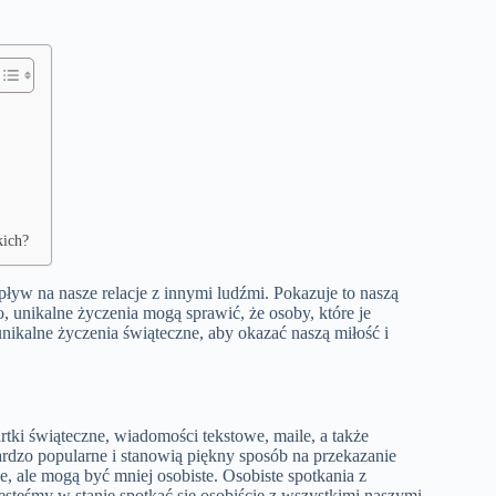
kich?
yw na nasze relacje z innymi ludźmi. Pokazuje to naszą
, unikalne życzenia mogą sprawić, że osoby, które je
nikalne życzenia świąteczne, aby okazać naszą miłość i
tki świąteczne, wiadomości tekstowe, maile, a także
bardzo popularne i stanowią piękny sposób na przekazanie
, ale mogą być mniej osobiste. Osobiste spotkania z
jesteśmy w stanie spotkać się osobiście z wszystkimi naszymi