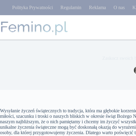
Przejdź
Polityka Prywatności
Regulamin
Reklama
O nas
K
do
treści
Zaskocz swoich 
Wysyłanie życzeń świątecznych to tradycja, która ma głębokie korzeni
miłości, szacunku i troski o naszych bliskich w okresie świąt Bożego
naszym najbliższym, że o nich pamiętamy i chcemy im życzyć wszyst
unikalne życzenia świąteczne mogą być doskonałą okazją do wyrażenia
osoby, dla której przygotowujemy życzenia. Dlatego warto poświęcić t