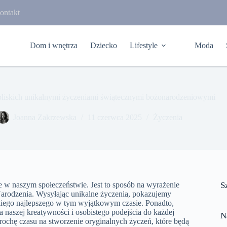
ontakt
Dom i wnętrza
Dziecko
Lifestyle
Moda
bliskich unikalnymi życzeniami świątecznymi bożonarodzeniowymi
Joanna Zakrzewska
11 czerwca 2025
Życzenia
e w naszym społeczeństwie. Jest to sposób na wyrażenie
S
 Narodzenia. Wysyłając unikalne życzenia, pokazujemy
kiego najlepszego w tym wyjątkowym czasie. Ponadto,
 naszej kreatywności i osobistego podejścia do każdej
N
rochę czasu na stworzenie oryginalnych życzeń, które będą