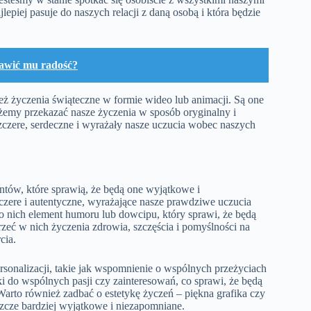
lepiej pasuje do naszych relacji z daną osobą i która będzie
rawić mu radość?
ież życzenia świąteczne w formie wideo lub animacji. Są one
emy przekazać nasze życzenia w sposób oryginalny i
zczere, serdeczne i wyrażały nasze uczucia wobec naszych
ntów, które sprawią, że będą one wyjątkowe i
czere i autentyczne, wyrażające nasze prawdziwe uczucia
do nich element humoru lub dowcipu, który sprawi, że będą
wrzeć w nich życzenia zdrowia, szczęścia i pomyślności na
cia.
sonalizacji, takie jak wspomnienie o wspólnych przeżyciach
 do wspólnych pasji czy zainteresowań, co sprawi, że będą
 Warto również zadbać o estetykę życzeń – piękna grafika czy
szcze bardziej wyjątkowe i niezapomniane.