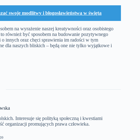
zać swoje modlitwy i błogosławieństwa w święta
obem na wyrażenie naszej kreatywności oraz osobistego
że to również być sposobem na budowanie pozytywnego
i o innych oraz chęci sprawienia im radości w tym
e dla naszych bliskich – będą one nie tylko wyjątkowe i
ewska
kich. Interesuje się polityką społeczną i kwestiami
ć organizacji promujących prawa człowieka.
09