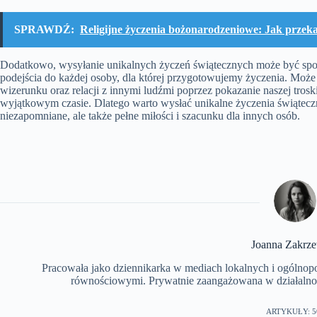
SPRAWDŹ:
Religijne życzenia bożonarodzeniowe: Jak przeka
Dodatkowo, wysyłanie unikalnych życzeń świątecznych może być spos
podejścia do każdej osoby, dla której przygotowujemy życzenia. Mo
wizerunku oraz relacji z innymi ludźmi poprzez pokazanie naszej trosk
wyjątkowym czasie. Dlatego warto wysłać unikalne życzenia świąteczn
niezapomniane, ale także pełne miłości i szacunku dla innych osób.
Joanna Zakrz
Pracowała jako dziennikarka w mediach lokalnych i ogólnopols
równościowymi. Prywatnie zaangażowana w działalnoś
ARTYKUŁY: 5