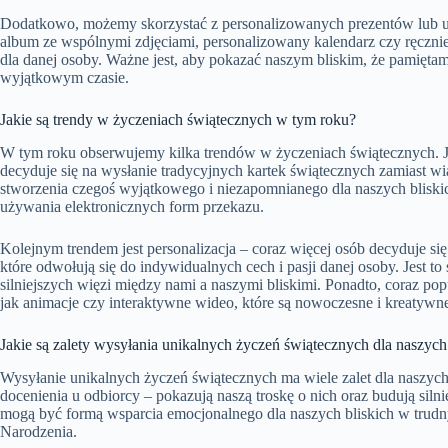
Dodatkowo, możemy skorzystać z personalizowanych prezentów lub u
album ze wspólnymi zdjęciami, personalizowany kalendarz czy ręczni
dla danej osoby. Ważne jest, aby pokazać naszym bliskim, że pamięta
wyjątkowym czasie.
Jakie są trendy w życzeniach świątecznych w tym roku?
W tym roku obserwujemy kilka trendów w życzeniach świątecznych. Jed
decyduje się na wysłanie tradycyjnych kartek świątecznych zamiast w
stworzenia czegoś wyjątkowego i niezapomnianego dla naszych bliskic
używania elektronicznych form przekazu.
Kolejnym trendem jest personalizacja – coraz więcej osób decyduje s
które odwołują się do indywidualnych cech i pasji danej osoby. Jest t
silniejszych więzi między nami a naszymi bliskimi. Ponadto, coraz pop
jak animacje czy interaktywne wideo, które są nowoczesne i kreatywn
Jakie są zalety wysyłania unikalnych życzeń świątecznych dla naszych
Wysyłanie unikalnych życzeń świątecznych ma wiele zalet dla naszych 
docenienia u odbiorcy – pokazują naszą troskę o nich oraz budują silni
mogą być formą wsparcia emocjonalnego dla naszych bliskich w trudn
Narodzenia.