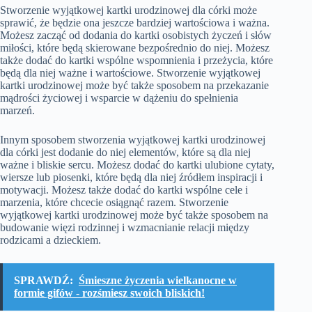
Stworzenie wyjątkowej kartki urodzinowej dla córki może
sprawić, że będzie ona jeszcze bardziej wartościowa i ważna.
Możesz zacząć od dodania do kartki osobistych życzeń i słów
miłości, które będą skierowane bezpośrednio do niej. Możesz
także dodać do kartki wspólne wspomnienia i przeżycia, które
będą dla niej ważne i wartościowe. Stworzenie wyjątkowej
kartki urodzinowej może być także sposobem na przekazanie
mądrości życiowej i wsparcie w dążeniu do spełnienia
marzeń.
Innym sposobem stworzenia wyjątkowej kartki urodzinowej
dla córki jest dodanie do niej elementów, które są dla niej
ważne i bliskie sercu. Możesz dodać do kartki ulubione cytaty,
wiersze lub piosenki, które będą dla niej źródłem inspiracji i
motywacji. Możesz także dodać do kartki wspólne cele i
marzenia, które chcecie osiągnąć razem. Stworzenie
wyjątkowej kartki urodzinowej może być także sposobem na
budowanie więzi rodzinnej i wzmacnianie relacji między
rodzicami a dzieckiem.
SPRAWDŹ:
Śmieszne życzenia wielkanocne w
formie gifów - rozśmiesz swoich bliskich!