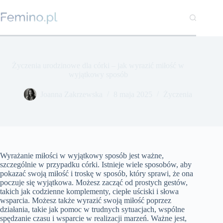
Przejdź
do
treści
Życzenia urodzinowe dla córki – jak wyrazić miłość w
wyjątkowy sposób
Joanna Zakrzewska
8 maja 2025
Życzenia
Wyrażanie miłości w wyjątkowy sposób jest ważne,
szczególnie w przypadku córki. Istnieje wiele sposobów, aby
pokazać swoją miłość i troskę w sposób, który sprawi, że ona
poczuje się wyjątkowa. Możesz zacząć od prostych gestów,
takich jak codzienne komplementy, ciepłe uściski i słowa
wsparcia. Możesz także wyrazić swoją miłość poprzez
działania, takie jak pomoc w trudnych sytuacjach, wspólne
spędzanie czasu i wsparcie w realizacji marzeń. Ważne jest,