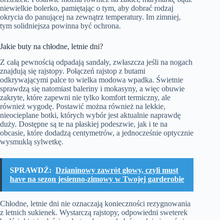
niewielkie bolerko, pamiętając o tym, aby dobrać rodzaj
okrycia do panującej na zewnątrz temperatury. Im zimniej,
tym solidniejsza powinna być ochrona.
Jakie buty na chłodne, letnie dni?
Z całą pewnością odpadają sandały, zwłaszcza jeśli na nogach
znajdują się rajstopy. Połączeń rajstop z butami
odkrywającymi palce to wielka modowa wpadka. Świetnie
sprawdzą się natomiast baleriny i mokasyny, a więc obuwie
zakryte, które zapewni nie tylko komfort termiczny, ale
również wygodę. Postawić można również na lekkie,
nieocieplane botki, których wybór jest aktualnie naprawdę
duży. Dostępne są te na płaskiej podeszwie, jak i te na
obcasie, które dodadzą centymetrów, a jednocześnie optycznie
wysmuklą sylwetkę.
SPRAWDŹ:
Dzianinowy zawrót głowy, czyli must
have na sezon jesienno-zimowy w Twojej garderobie
Chłodne, letnie dni nie oznaczają konieczności rezygnowania
z letnich sukienek. Wystarczą rajstopy, odpowiedni sweterek