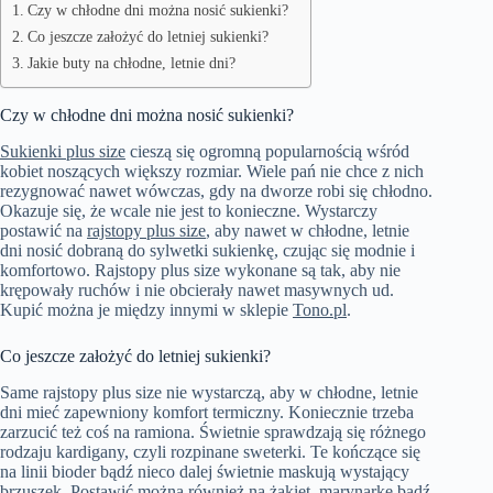
Czy w chłodne dni można nosić sukienki?
Co jeszcze założyć do letniej sukienki?
Jakie buty na chłodne, letnie dni?
Czy w chłodne dni można nosić sukienki?
Sukienki plus size
cieszą się ogromną popularnością wśród
kobiet noszących większy rozmiar. Wiele pań nie chce z nich
rezygnować nawet wówczas, gdy na dworze robi się chłodno.
Okazuje się, że wcale nie jest to konieczne. Wystarczy
postawić na
rajstopy plus size
, aby nawet w chłodne, letnie
dni nosić dobraną do sylwetki sukienkę, czując się modnie i
komfortowo. Rajstopy plus size wykonane są tak, aby nie
krępowały ruchów i nie obcierały nawet masywnych ud.
Kupić można je między innymi w sklepie
Tono.pl
.
Co jeszcze założyć do letniej sukienki?
Same rajstopy plus size nie wystarczą, aby w chłodne, letnie
dni mieć zapewniony komfort termiczny. Koniecznie trzeba
zarzucić też coś na ramiona. Świetnie sprawdzają się różnego
rodzaju kardigany, czyli rozpinane sweterki. Te kończące się
na linii bioder bądź nieco dalej świetnie maskują wystający
brzuszek. Postawić można również na żakiet, marynarkę bądź