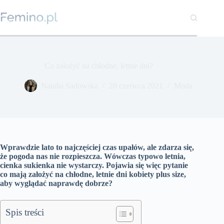
Przejdź
do
treści
Co założyć na chłodne, letnie dni?
Natalia Sadowska
28 czerwca 2021
Moda
Wprawdzie lato to najczęściej czas upałów, ale zdarza się,
że pogoda nas nie rozpieszcza. Wówczas typowo letnia,
cienka sukienka nie wystarczy. Pojawia się więc pytanie
co mają założyć na chłodne, letnie dni kobiety plus size,
aby wyglądać naprawdę dobrze?
Spis treści