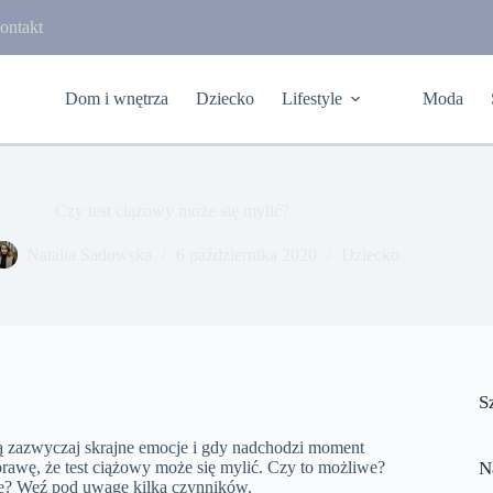
ontakt
Dom i wnętrza
Dziecko
Lifestyle
Moda
Czy test ciążowy może się mylić?
Natalia Sadowska
6 października 2020
Dziecko
S
ą zazwyczaj skrajne emocje i gdy nadchodzi moment
prawę, że test ciążowy może się mylić. Czy to możliwe?
N
ze? Weź pod uwagę kilka czynników.