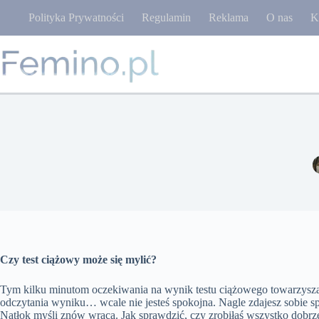
Przejdź
Polityka Prywatności
Regulamin
Reklama
O nas
K
do
treści
Czy test ciążowy może się mylić?
Tym kilku minutom oczekiwania na wynik testu ciążowego towarzysz
odczytania wyniku… wcale nie jesteś spokojna. Nagle zdajesz sobie s
Natłok myśli znów wraca. Jak
sprawdzić,
czy zrobiłaś wszystko dobr