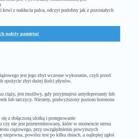
a
 krwi z nakłucia palca, odczyt podobny jak z pozostałych
ch należy pamiętać
żowego jest jego zbyt wczesne wykonanie, czyli przed
ub spożycie zbyt
dużej ilości
płynów.
u ci
ąż
y, jest mo
ż
liwy,
gdy
przyjmujesz
antydepresanty
lub
rek lub tarczycy.
Niestety, podwyższony poziom hormonu
się z dołączoną ulotką i postępowanie
 czy nie jest przeterminowany, które w momencie stresu
testu ciążowego, przy uwzględnieniu powyższych
 niepewna, powtórz test po kilku dniach, a najlepiej zgłoś