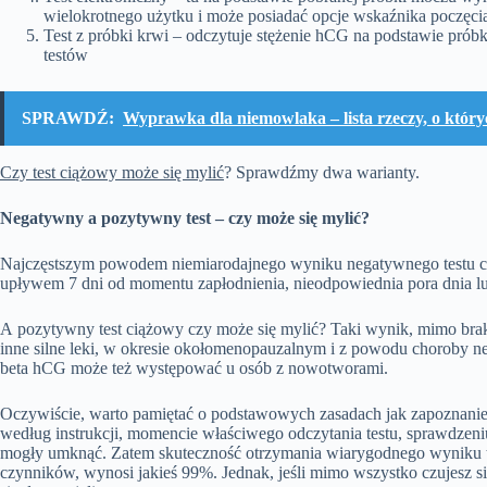
wielokrotnego
użytku i może posiadać opcje
wskaźnika poczęci
Test z
próbki krwi
–
odczytuje stężenie
hCG
na podstawie próbki
testów
SPRAWDŹ:
Wyprawka dla niemowlaka – lista rzeczy, o który
Czy test ciążowy może się mylić
?
Sprawdźmy dwa warianty.
Negatywny
a pozytywny test – czy może się mylić?
Najczęstszym powodem niemiarodajnego wyniku negatywnego testu cią
upływem 7 dni od momentu zapłodnienia, nieodpowiednia pora dnia l
A
p
ozytywny
test
ciążowy czy może się mylić
?
Taki wynik, mimo
brak
inne silne leki, w
okresie oko
ł
omenopauzalnym
i z powodu
chor
oby ne
beta
hCG
może też występować u osób z nowotworami.
Oczywiście, warto pamiętać o podstawowych zasadach jak zapoznanie 
według
instrukcji,
momencie
właściwego odczytania testu, sprawdzeniu
mogły umknąć
.
Zatem skuteczność otrzymania wiarygodnego wyniku 
czynników, wynosi jakieś 99%. Jednak, jeśli mimo wszystko czujesz się