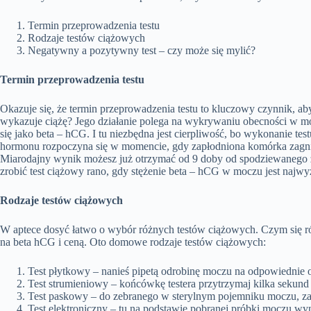
Termin przeprowadzenia testu
Rodzaje testów ciążowych
Negatywny a
pozytywny test – czy może się mylić?
Termin przeprowadzenia
testu
Okazuje się, że termin przeprowadzenia testu to kluczowy czynnik, ab
wykazuje ciążę? Jego działanie
polega na wykrywaniu obecno
ś
ci w m
si
ę
jako beta –
hCG
.
I tu niezbędna jest cierpliwość, bo wykonanie test
hormonu rozpoczyna si
ę
w momencie, gdy zap
ł
odniona kom
ó
rka zagn
Miarodajny wynik możesz już otrzymać od 9 doby
od spodziewanego
zrobić
test ciążowy
rano, gdy stężenie beta –
hCG
w moczu jest najwy
Rodzaje testów ciążowych
W aptece dosyć łatwo o wybór różnych testów
ciążowych. Czym się ró
na
beta
hCG
i
ceną
.
Oto domowe
rodzaje testów ciążowych
:
Test płytkowy
–
nanieś
pipetą odrobinę
moczu na odpowiednie 
Test strumieniowy
–
końcówkę testera
przytrzymaj
kilka sekund
Test paskowy – do zebranego w sterylnym pojemniku
moczu
,
z
Test elektroniczny
–
tu na podstawie pobranej próbki moczu wyn