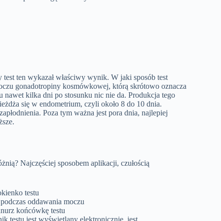
y test ten wykazał właściwy wynik. W jaki sposób test
oczu gonadotropiny kosm
ó
wkowej, kt
ó
r
ą
skr
ó
towo oznacza
u nawet kilka dni po stosunku nic nie da. Produkcja
tego
ie
ż
d
ż
a si
ę
w
endometrium, czyli około 8
do 1
0 dnia.
zapłodnienia. Poza tym ważna jest pora dnia, najlepiej
ższe.
żnią? Najczęściej sposobem aplikacji
, czułością
okienko
testu
 podczas oddawania moczu
anurz końcówkę testu
ik testu
jest wyświetlany
elektronicznie,
jest