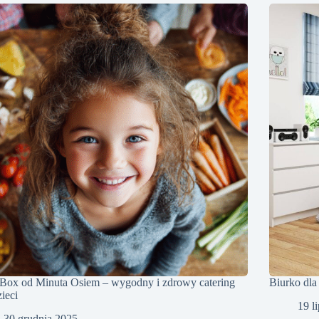
 Box od Minuta Osiem – wygodny i zdrowy catering
Biurko dla
zieci
19 l
30 grudnia 2025