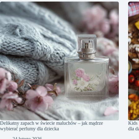
Delikatny zapach w świecie maluchów – jak mądrze
Kids
wybierać perfumy dla dziecka
dla d
24 lutego 2026