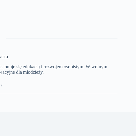
wska
asjonuje się edukacją i rozwojem osobistym. W wolnym
wacyjne dla młodzieży.
77