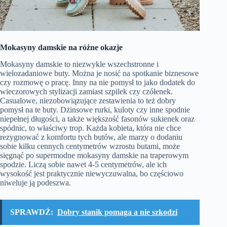
Mokasyny damskie na różne okazje
Mokasyny damskie to niezwykle wszechstronne i
wielozadaniowe buty. Można je nosić na spotkanie biznesowe
czy rozmowę o pracę. Inny na nie pomysł to jako dodatek do
wieczorowych stylizacji zamiast szpilek czy czółenek.
Casualowe, niezobowiązujące zestawienia to też dobry
pomysł na te buty. Dżinsowe rurki, kuloty czy inne spodnie
niepełnej długości, a także większość fasonów sukienek oraz
spódnic, to właściwy trop. Każda kobieta, która nie chce
rezygnować z komfortu tych butów, ale marzy o dodaniu
sobie kilku cennych centymetrów wzrostu butami, może
sięgnąć po supermodne mokasyny damskie na traperowym
spodzie. Liczą sobie nawet 4-5 centymetrów, ale ich
wysokość jest praktycznie niewyczuwalna, bo częściowo
niweluje ją podeszwa.
SPRAWDŹ:
Dobry stanik pomaga a nie szkodzi