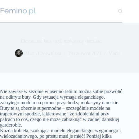
Przejdź
do
treści
Eleganckie lato, czyli mokasyny damskie
Marta Czerwińska
19 czerwca 2023
Moda
Nie zawsze w sezonie wiosenno-letnim można sobie pozwolić
na odkryte buty. Gdy sytuacja wymaga eleganckiego,
zakrytego modelu na pomoc przychodzą mokasyny damskie.
Buty te są obecnie supermodne – szczególnie modele na
traperowym spodzie, lakierowane i ze zdobieniami przy
palcach to coś, czego nie może zabraknąć w żadnej damskiej
garderobie.
Każda kobieta, szukająca modelu eleganckiego, wygodnego i
wielozadaniowego, po prostu musi je mieć! Poniżej kilka