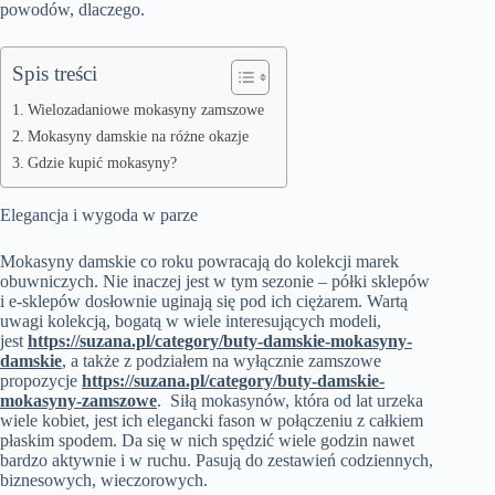
powodów, dlaczego.
Spis treści
Wielozadaniowe mokasyny zamszowe
Mokasyny damskie na różne okazje
Gdzie kupić mokasyny?
Elegancja i wygoda w parze
Mokasyny damskie co roku powracają do kolekcji marek
obuwniczych. Nie inaczej jest w tym sezonie – półki sklepów
i e-sklepów dosłownie uginają się pod ich ciężarem. Wartą
uwagi kolekcją, bogatą w wiele interesujących modeli,
jest
https://suzana.pl/category/buty-damskie-mokasyny-
damskie
, a także z podziałem na wyłącznie zamszowe
propozycje
https://suzana.pl/category/buty-damskie-
mokasyny-zamszowe
. Siłą mokasynów, która od lat urzeka
wiele kobiet, jest ich elegancki fason w połączeniu z całkiem
płaskim spodem. Da się w nich spędzić wiele godzin nawet
bardzo aktywnie i w ruchu. Pasują do zestawień codziennych,
biznesowych, wieczorowych.