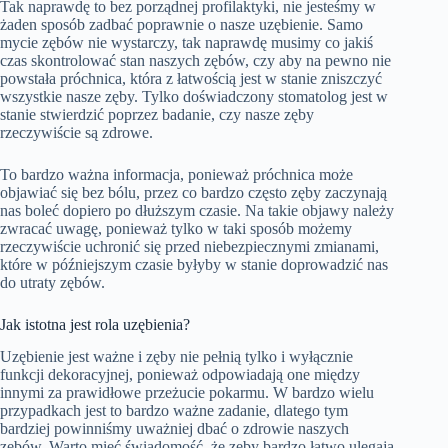
Tak naprawdę to bez porządnej profilaktyki, nie jesteśmy w
żaden sposób zadbać poprawnie o nasze uzębienie. Samo
mycie zębów nie wystarczy, tak naprawdę musimy co jakiś
czas skontrolować stan naszych zębów, czy aby na pewno nie
powstała próchnica, która z łatwością jest w stanie zniszczyć
wszystkie nasze zęby. Tylko doświadczony stomatolog jest w
stanie stwierdzić poprzez badanie, czy nasze zęby
rzeczywiście są zdrowe.
To bardzo ważna informacja, ponieważ próchnica może
objawiać się bez bólu, przez co bardzo często zęby zaczynają
nas boleć dopiero po dłuższym czasie. Na takie objawy należy
zwracać uwagę, ponieważ tylko w taki sposób możemy
rzeczywiście uchronić się przed niebezpiecznymi zmianami,
które w późniejszym czasie byłyby w stanie doprowadzić nas
do utraty zębów.
Jak istotna jest rola uzębienia?
Uzębienie jest ważne i zęby nie pełnią tylko i wyłącznie
funkcji dekoracyjnej, ponieważ odpowiadają one między
innymi za prawidłowe przeżucie pokarmu. W bardzo wielu
przypadkach jest to bardzo ważne zadanie, dlatego tym
bardziej powinniśmy uważniej dbać o zdrowie naszych
zębów. Warto mieć świadomość, że zęby bardzo łatwo ulegają