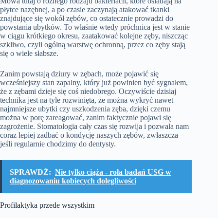
Mowa tutaj o różnego rodzaju bakteriach, które osiadają na
płytce nazębnej, a po czasie zaczynają atakować tkanki
znajdujące się wokół zębów, co ostatecznie prowadzi do
powstania ubytków. To właśnie wtedy próchnica jest w stanie
w ciągu krótkiego okresu, zaatakować kolejne zęby, niszcząc
szkliwo, czyli ogólną warstwę ochronną, przez co zęby stają
się o wiele słabsze.
Zanim powstają dziury w zębach, może pojawić się
wcześniejszy stan zapalny, który już powinien być sygnałem,
że z zębami dzieje się coś niedobrego. Oczywiście dzisiaj
technika jest na tyle rozwinięta, że można wykryć nawet
najmniejsze ubytki czy uszkodzenia zęba, dzięki czemu
można w porę zareagować, zanim faktycznie pojawi się
zagrożenie. Stomatologia cały czas się rozwija i pozwala nam
coraz lepiej zadbać o kondycję naszych zębów, zwłaszcza
jeśli regularnie chodzimy do dentysty.
SPRAWDŹ:
Nie tylko ciąża - rola badań USG w
diagnozowaniu kobiecych dolegliwości
Profilaktyka przede wszystkim