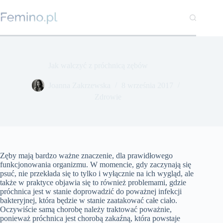
Przejdź
do
treści
Jak walczyć z próchnicą zębów
Joanna Zakrzewska
8 września 2017
Zdrowie
Zęby mają bardzo ważne znaczenie, dla prawidłowego
funkcjonowania organizmu. W momencie, gdy zaczynają się
psuć, nie przekłada się to tylko i wyłącznie na ich wygląd, ale
także w praktyce objawia się to również problemami, gdzie
próchnica jest w stanie doprowadzić do poważnej infekcji
bakteryjnej, która będzie w stanie zaatakować całe ciało.
Oczywiście samą chorobę należy traktować poważnie,
ponieważ próchnica jest chorobą zakaźną, która powstaje