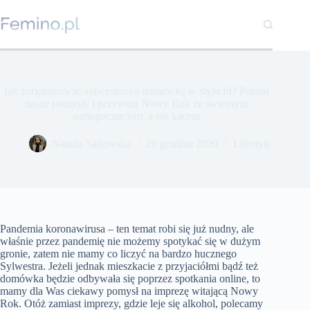
Przejdź
do
treści
Jak zorganizować sylwestrową domówkę w stylu fit? Poznaj
nasze pomysły i przywitaj Nowy Rok ze świetnym
samopoczuciem, a nie kacem
Natalia Sadowska
28 grudnia 2020
Lifestyle
Pandemia koronawirusa – ten temat robi się już nudny, ale
właśnie przez pandemię nie możemy spotykać się w dużym
gronie, zatem nie mamy co liczyć na bardzo hucznego
Sylwestra. Jeżeli jednak mieszkacie z przyjaciółmi bądź też
domówka będzie odbywała się poprzez spotkania online, to
mamy dla Was ciekawy pomysł na imprezę witającą Nowy
Rok. Otóż zamiast imprezy, gdzie leje się alkohol, polecamy