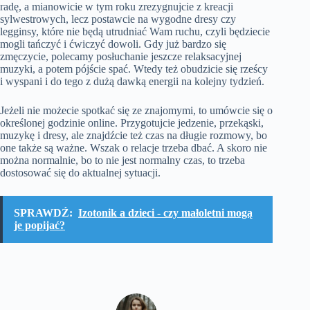
radę, a mianowicie w tym roku zrezygnujcie z kreacji
sylwestrowych, lecz postawcie na wygodne dresy czy
legginsy, które nie będą utrudniać Wam ruchu, czyli będziecie
mogli tańczyć i ćwiczyć dowoli. Gdy już bardzo się
zmęczycie, polecamy posłuchanie jeszcze relaksacyjnej
muzyki, a potem pójście spać. Wtedy też obudzicie się rześcy
i wyspani i do tego z dużą dawką energii na kolejny tydzień.
Jeżeli nie możecie spotkać się ze znajomymi, to umówcie się o
określonej godzinie online. Przygotujcie jedzenie, przekąski,
muzykę i dresy, ale znajdźcie też czas na długie rozmowy, bo
one także są ważne. Wszak o relacje trzeba dbać. A skoro nie
można normalnie, bo to nie jest normalny czas, to trzeba
dostosować się do aktualnej sytuacji.
SPRAWDŹ:
Izotonik a dzieci - czy małoletni mogą
je popijać?