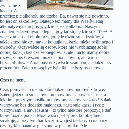
ucie
związane z
kacem. A
przecież pić alkoholu nie trzeba. Ba, nawet się nie powinno,
bo jest on szkodliwy. Dlatego też mamy dla Was świetną
alternatywę na imprezy, gdzie leje się alkohol. Naszym
zdaniem zdecydowanie lepiej, gdy lać się będzie sok 100%. A
więc zamiast alkoholu przygotujcie różne smaki soków, a
także smoothie czy nawet koktajle na bazie mleka roślinnego i
owoców. Oczywiście są osoby, które nie wyobrażają sobie
dobrej kolacji bez czerwonego wina, ale i na to mamy dobre
rozwiązanie. Owszem możecie podać wino, ale wino
bezalkoholowe. A na toast oczywiście szampan, ale także bez
procentów. Zatem mogą być bąbelki, ale bezprocentowe.
Czas na menu
Czas pomyśleć o menu, które także powinno być zdrowe.
Zatem jedzeniu śmieciowemu mówimy stanowcze – nie, a
lekkim i pysznym posiłkom mówimy stanowcze – tak! Sałatki
warzywne bez dodatku majonezu, następnie kasza i ryż z
warzywami, a nawet sushi – to tylko niektóre propozycje dań,
które można podać. Możliwości jest sporo, bo obłędnie
smakuje, a przy tym bardzo zdrowa jest także ryba na parze
czy frytki z batatów pieczone w piekarniku. Ale