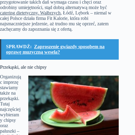
przygotowanie takich dań wymaga czasu i chęci oraz
odrobiny umiejętności, stąd dobrą alternatywą może być
catering dietetyczny. Wałbrzych
, Łódź, Lębork – niemal w
całej Polsce działa firma Fit Kalorie, która robi
najsmaczniejsze jedzenie, aż trudno mu się oprzeć, zatem
zachęcamy do zapoznania się z ofertą.
SPRAWDŹ:
Zaproszenie gwiazdy sposobem na
oprawę muzyczną wesela?
Przekąski, ale nie chipsy
Organizują
c imprezę
stawiamy
także na
przekąski.
Tutaj
najczęściej
wybieram
y chipsy
oraz
paluszki –