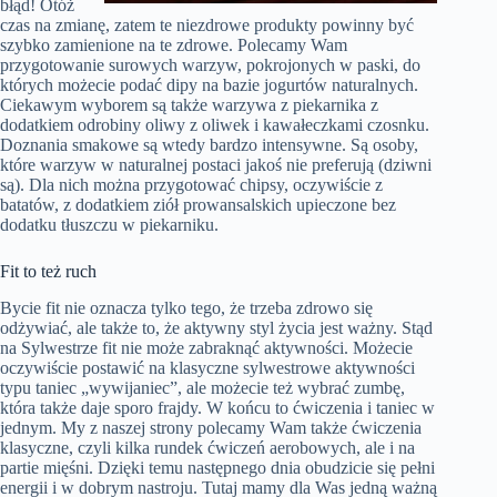
błąd! Otóż
czas na zmianę, zatem te niezdrowe produkty powinny być
szybko zamienione na te zdrowe. Polecamy Wam
przygotowanie surowych warzyw, pokrojonych w paski, do
których możecie podać dipy na bazie jogurtów naturalnych.
Ciekawym wyborem są także warzywa z piekarnika z
dodatkiem odrobiny oliwy z oliwek i kawałeczkami czosnku.
Doznania smakowe są wtedy bardzo intensywne. Są osoby,
które warzyw w naturalnej postaci jakoś nie preferują (dziwni
są). Dla nich można przygotować chipsy, oczywiście z
batatów, z dodatkiem ziół prowansalskich upieczone bez
dodatku tłuszczu w piekarniku.
Fit to też ruch
Bycie fit nie oznacza tylko tego, że trzeba zdrowo się
odżywiać, ale także to, że aktywny styl życia jest ważny. Stąd
na Sylwestrze fit nie może zabraknąć aktywności. Możecie
oczywiście postawić na klasyczne sylwestrowe aktywności
typu taniec „wywijaniec”, ale możecie też wybrać zumbę,
która także daje sporo frajdy. W końcu to ćwiczenia i taniec w
jednym. My z naszej strony polecamy Wam także ćwiczenia
klasyczne, czyli kilka rundek ćwiczeń aerobowych, ale i na
partie mięśni. Dzięki temu następnego dnia obudzicie się pełni
energii i w dobrym nastroju. Tutaj mamy dla Was jedną ważną