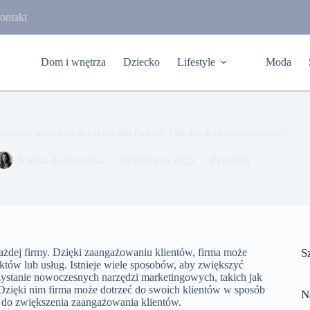
ontakt
Dom i wnętrza
Dziecko
Lifestyle
Moda
przynosi wideo na życzenie dla małych i średnich przedsiębiorstw?
Joanna Zakrzewska
10 czerwca 2025
Życzenia
żdej firmy. Dzięki zaangażowaniu klientów, firma może
S
uktów lub usług. Istnieje wiele sposobów, aby zwiększyć
zystanie nowoczesnych narzędzi marketingowych, takich jak
 Dzięki nim firma może dotrzeć do swoich klientów w sposób
N
ę do zwiększenia zaangażowania klientów.