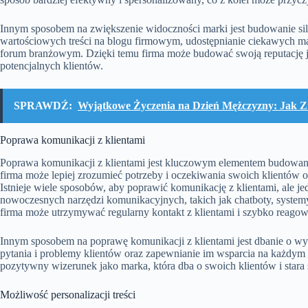
Innym sposobem na zwiększenie widoczności marki jest budowanie sil
wartościowych treści na blogu firmowym, udostępnianie ciekawych m
forum branżowym. Dzięki temu firma może budować swoją reputację ja
potencjalnych klientów.
SPRAWDŹ:
Wyjątkowe Życzenia na Dzień Mężczyzny: Jak Z
Poprawa komunikacji z klientami
Poprawa komunikacji z klientami jest kluczowym elementem budowania 
firma może lepiej zrozumieć potrzeby i oczekiwania swoich klientów o
Istnieje wiele sposobów, aby poprawić komunikację z klientami, ale je
nowoczesnych narzędzi komunikacyjnych, takich jak chatboty, syste
firma może utrzymywać regularny kontakt z klientami i szybko reagow
Innym sposobem na poprawę komunikacji z klientami jest dbanie o wys
pytania i problemy klientów oraz zapewnianie im wsparcia na każdym
pozytywny wizerunek jako marka, która dba o swoich klientów i stara s
Możliwość personalizacji treści