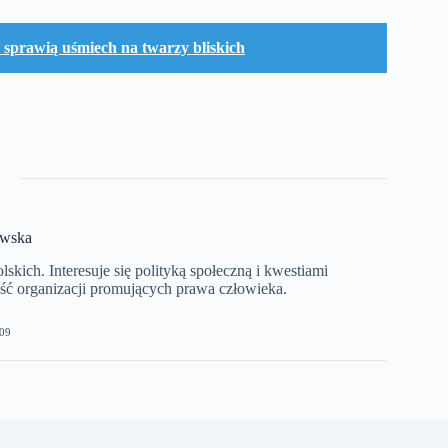
 sprawią uśmiech na twarzy bliskich
ewska
kich. Interesuje się polityką społeczną i kwestiami
ć organizacji promujących prawa człowieka.
09