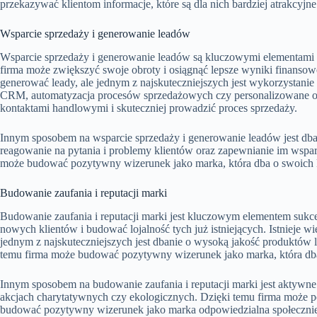
przekazywać klientom informacje, które są dla nich bardziej atrakcyjne
Wsparcie sprzedaży i generowanie leadów
Wsparcie sprzedaży i generowanie leadów są kluczowymi elementami 
firma może zwiększyć swoje obroty i osiągnąć lepsze wyniki finansowe
generować leady, ale jednym z najskuteczniejszych jest wykorzystani
CRM, automatyzacja procesów sprzedażowych czy personalizowane ofe
kontaktami handlowymi i skuteczniej prowadzić proces sprzedaży.
Innym sposobem na wsparcie sprzedaży i generowanie leadów jest dban
reagowanie na pytania i problemy klientów oraz zapewnianie im wspar
może budować pozytywny wizerunek jako marka, która dba o swoich kli
Budowanie zaufania i reputacji marki
Budowanie zaufania i reputacji marki jest kluczowym elementem sukces
nowych klientów i budować lojalność tych już istniejących. Istnieje w
jednym z najskuteczniejszych jest dbanie o wysoką jakość produktów l
temu firma może budować pozytywny wizerunek jako marka, która dba o
Innym sposobem na budowanie zaufania i reputacji marki jest aktywne 
akcjach charytatywnych czy ekologicznych. Dzięki temu firma może 
budować pozytywny wizerunek jako marka odpowiedzialna społecznie