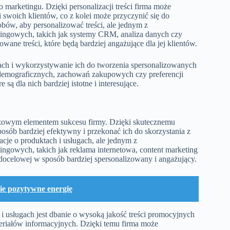
 marketingu. Dzięki personalizacji treści firma może
 swoich klientów, co z kolei może przyczynić się do
obów, aby personalizować treści, ale jednym z
tingowych, takich jak systemy CRM, analiza danych czy
ane treści, które będą bardziej angażujące dla jej klientów.
ntach i wykorzystywanie ich do tworzenia spersonalizowanych
 demograficznych, zachowań zakupowych czy preferencji
są dla nich bardziej istotne i interesujące.
uczowym elementem sukcesu firmy. Dzięki skutecznemu
osób bardziej efektywny i przekonać ich do skorzystania z
acje o produktach i usługach, ale jednym z
ingowych, takich jak reklama internetowa, content marketing
 docelowej w sposób bardziej spersonalizowany i angażujący.
bie pozytywne energię
 usługach jest dbanie o wysoką jakość treści promocyjnych
teriałów informacyjnych. Dzięki temu firma może