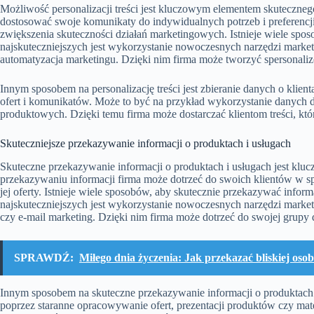
Możliwość personalizacji treści jest kluczowym elementem skutecznego
dostosować swoje komunikaty do indywidualnych potrzeb i preferencji
zwiększenia skuteczności działań marketingowych. Istnieje wiele spos
najskuteczniejszych jest wykorzystanie nowoczesnych narzędzi marke
automatyzacja marketingu. Dzięki nim firma może tworzyć spersonalizow
Innym sposobem na personalizację treści jest zbieranie danych o klie
ofert i komunikatów. Może to być na przykład wykorzystanie danych
produktowych. Dzięki temu firma może dostarczać klientom treści, które 
Skuteczniejsze przekazywanie informacji o produktach i usługach
Skuteczne przekazywanie informacji o produktach i usługach jest kl
przekazywaniu informacji firma może dotrzeć do swoich klientów w sp
jej oferty. Istnieje wiele sposobów, aby skutecznie przekazywać inform
najskuteczniejszych jest wykorzystanie nowoczesnych narzędzi market
czy e-mail marketing. Dzięki nim firma może dotrzeć do swojej grupy
SPRAWDŹ:
Miłego dnia życzenia: Jak przekazać bliskiej oso
Innym sposobem na skuteczne przekazywanie informacji o produktach i
poprzez staranne opracowywanie ofert, prezentacji produktów czy ma