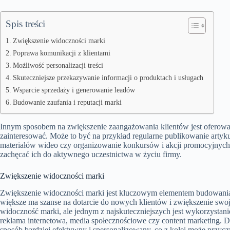
Spis treści
Zwiększenie widoczności marki
Poprawa komunikacji z klientami
Możliwość personalizacji treści
Skuteczniejsze przekazywanie informacji o produktach i usługach
Wsparcie sprzedaży i generowanie leadów
Budowanie zaufania i reputacji marki
Innym sposobem na zwiększenie zaangażowania klientów jest oferowan
zainteresować. Może to być na przykład regularne publikowanie arty
materiałów wideo czy organizowanie konkursów i akcji promocyjnych. 
zachęcać ich do aktywnego uczestnictwa w życiu firmy.
Zwiększenie widoczności marki
Zwiększenie widoczności marki jest kluczowym elementem budowania s
większe ma szanse na dotarcie do nowych klientów i zwiększenie swoj
widoczność marki, ale jednym z najskuteczniejszych jest wykorzystan
reklama internetowa, media społecznościowe czy content marketing. D
sposób bardziej efektywny i spersonalizowany, co z kolei może przycz