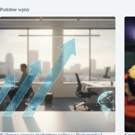
Podobne wpisy
Najlepsza agencja marketingu online w Białymstoku?
Kreat