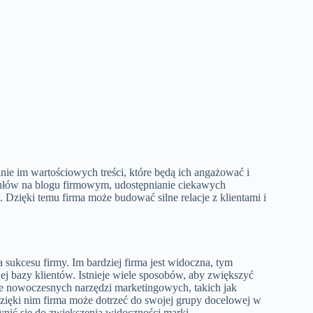
ie im wartościowych treści, które będą ich angażować i
kułów na blogu firmowym, udostępnianie ciekawych
Dzięki temu firma może budować silne relacje z klientami i
ukcesu firmy. Im bardziej firma jest widoczna, tym
ej bazy klientów. Istnieje wiele sposobów, aby zwiększyć
ie nowoczesnych narzędzi marketingowych, takich jak
zięki nim firma może dotrzeć do swojej grupy docelowej w
ynić się do zwiększenia widoczności marki.