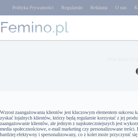
Przejdź
Polityka Prywatności
Regulamin
Reklama
O nas
K
do
treści
Jakie korzyści 
Wzrost zaangażowania klientów jest kluczowym elementem sukcesu ka
zyskać lojalnych klientów, którzy będą regularnie korzystać z jej prod
zaangażowanie klientów, ale jednym z najskuteczniejszych jest wykor
media społecznościowe, e-mail marketing czy personalizowane treści.
bardziej efektywny i spersonalizowany, co z kolei może przyczynić si