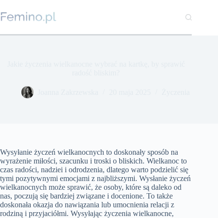
Przejdź
do
treści
Jakie życzenia wielkanocne wybrać na kartkę, by sprawić
radość bliskim?
Joanna Zakrzewska
20 maja 2025
Życzenia
Wysyłanie życzeń wielkanocnych to doskonały sposób na
wyrażenie miłości, szacunku i troski o bliskich. Wielkanoc to
czas radości, nadziei i odrodzenia, dlatego warto podzielić się
tymi pozytywnymi emocjami z najbliższymi. Wysłanie życzeń
wielkanocnych może sprawić, że osoby, które są daleko od
nas, poczują się bardziej związane i docenione. To także
doskonała okazja do nawiązania lub umocnienia relacji z
rodziną i przyjaciółmi. Wysyłając życzenia wielkanocne,