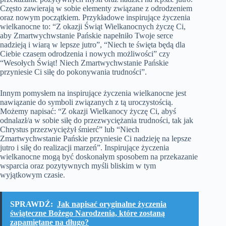
Często zawierają w sobie elementy związane z odrodzeniem
oraz nowym początkiem. Przykładowe inspirujące życzenia
wielkanocne to: “Z okazji Świąt Wielkanocnych życzę Ci,
aby Zmartwychwstanie Pańskie napełniło Twoje serce
nadzieją i wiarą w lepsze jutro”, “Niech te święta będą dla
Ciebie czasem odrodzenia i nowych możliwości” czy
“Wesołych Świąt! Niech Zmartwychwstanie Pańskie
przyniesie Ci siłę do pokonywania trudności”.
Innym pomysłem na inspirujące życzenia wielkanocne jest
nawiązanie do symboli związanych z tą uroczystością.
Możemy napisać: “Z okazji Wielkanocy życzę Ci, abyś
odnalazł/a w sobie siłę do przezwyciężania trudności, tak jak
Chrystus przezwyciężył śmierć” lub “Niech
Zmartwychwstanie Pańskie przyniesie Ci nadzieję na lepsze
jutro i siłę do realizacji marzeń”. Inspirujące życzenia
wielkanocne mogą być doskonałym sposobem na przekazanie
wsparcia oraz pozytywnych myśli bliskim w tym
wyjątkowym czasie.
SPRAWDŹ:
Jak napisać oryginalne życzenia
świąteczne Bożego Narodzenia, które zostaną
zapamiętane na długo?