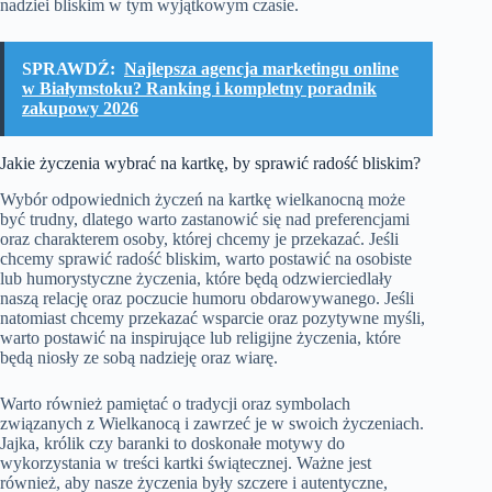
nadziei bliskim w tym wyjątkowym czasie.
SPRAWDŹ:
Najlepsza agencja marketingu online
w Białymstoku? Ranking i kompletny poradnik
zakupowy 2026
Jakie życzenia wybrać na kartkę, by sprawić radość bliskim?
Wybór odpowiednich życzeń na kartkę wielkanocną może
być trudny, dlatego warto zastanowić się nad preferencjami
oraz charakterem osoby, której chcemy je przekazać. Jeśli
chcemy sprawić radość bliskim, warto postawić na osobiste
lub humorystyczne życzenia, które będą odzwierciedlały
naszą relację oraz poczucie humoru obdarowywanego. Jeśli
natomiast chcemy przekazać wsparcie oraz pozytywne myśli,
warto postawić na inspirujące lub religijne życzenia, które
będą niosły ze sobą nadzieję oraz wiarę.
Warto również pamiętać o tradycji oraz symbolach
związanych z Wielkanocą i zawrzeć je w swoich życzeniach.
Jajka, królik czy baranki to doskonałe motywy do
wykorzystania w treści kartki świątecznej. Ważne jest
również, aby nasze życzenia były szczere i autentyczne,