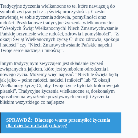
Tradycyjne życzenia wielkanocne to te, które nawiązują do
symboli związanych z tą świętą uroczystością. Często
zawierają w sobie życzenia zdrowia, pomyślności oraz
radości. Przykładowe tradycyjne życzenia wielkanocne to:
“Wesołych Świąt Wielkanocnych! Niech Zmartwychwstanie
Pańskie przyniesie wiele radości, zdrowia i pomyślności”, “Z
okazji Świąt Wielkanocnych życzę Ci dużo zdrowia, spokoju
i radości” czy “Niech Zmartwychwstanie Pańskie napełni
Twoje serce nadzieją i miłością”.
Innym tradycyjnym zwyczajem jest składanie życzeń
związanych z jajkiem, które jest symbolem odrodzenia i
nowego życia. Możemy więc napisać: “Niech te święta będą
jak jajko – pełne radości, nadziei i miłości” lub “Z okazji
Wielkanocy życzę Ci, aby Twoje życie było tak kolorowe jak
pisanki”. Tradycyjne życzenia wielkanocne są doskonałym
sposobem na wyrażenie pozytywnych emocji i życzenia
bliskim wszystkiego co najlepsze.
SPRAWDŹ:
Dlaczego warto przemyśleć życzenia
dla dziecka na każdą okazję?