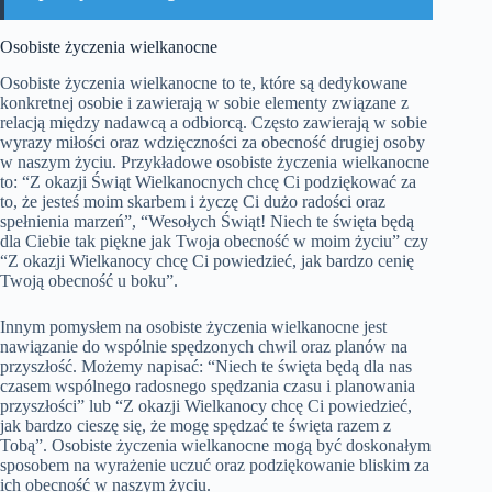
Osobiste życzenia wielkanocne
Osobiste życzenia wielkanocne to te, które są dedykowane
konkretnej osobie i zawierają w sobie elementy związane z
relacją między nadawcą a odbiorcą. Często zawierają w sobie
wyrazy miłości oraz wdzięczności za obecność drugiej osoby
w naszym życiu. Przykładowe osobiste życzenia wielkanocne
to: “Z okazji Świąt Wielkanocnych chcę Ci podziękować za
to, że jesteś moim skarbem i życzę Ci dużo radości oraz
spełnienia marzeń”, “Wesołych Świąt! Niech te święta będą
dla Ciebie tak piękne jak Twoja obecność w moim życiu” czy
“Z okazji Wielkanocy chcę Ci powiedzieć, jak bardzo cenię
Twoją obecność u boku”.
Innym pomysłem na osobiste życzenia wielkanocne jest
nawiązanie do wspólnie spędzonych chwil oraz planów na
przyszłość. Możemy napisać: “Niech te święta będą dla nas
czasem wspólnego radosnego spędzania czasu i planowania
przyszłości” lub “Z okazji Wielkanocy chcę Ci powiedzieć,
jak bardzo cieszę się, że mogę spędzać te święta razem z
Tobą”. Osobiste życzenia wielkanocne mogą być doskonałym
sposobem na wyrażenie uczuć oraz podziękowanie bliskim za
ich obecność w naszym życiu.