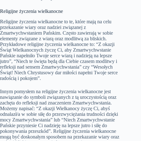
Religijne życzenia wielkanocne
Religijne życzenia wielkanocne to te, które mają na celu
przekazanie wiary oraz nadziei związanej z
Zmartwychwstaniem Pańskim. Często zawierają w sobie
elementy związane z wiarą oraz modlitwą za bliskich.
Przykładowe religijne życzenia wielkanocne to: “Z okazji
Świąt Wielkanocnych życzę Ci, aby Zmartwychwstanie
Pańskie napełniło Twoje serce wiarą i nadzieją na lepsze
jutro”, “Niech te święta będą dla Ciebie czasem modlitwy i
refleksji nad sensem Zmartwychwstania” czy “Wesołych
Świąt! Niech Chrystusowy dar miłości napełni Twoje serce
radością i pokojem”.
Innym pomysłem na religijne życzenia wielkanocne jest
nawiązanie do symboli związanych z tą uroczystością oraz
zachęta do refleksji nad znaczeniem Zmartwychwstania.
Możemy napisać: “Z okazji Wielkanocy życzę Ci, abyś
odnalazł/a w sobie siłę do przezwyciężania trudności dzięki
mocy Zmartwychwstania” lub “Niech Zmartwychwstanie
Pańskie przyniesie Ci nadzieję na lepsze jutro i siłę do
pokonywania przeszkód”. Religijne życzenia wielkanocne
mogą być doskonałym sposobem na przekazanie wiary oraz