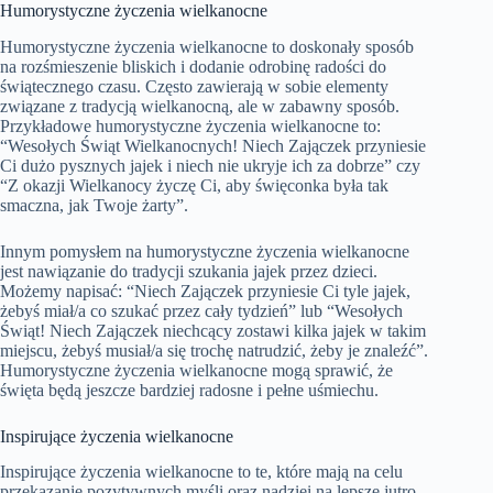
Humorystyczne życzenia wielkanocne
Humorystyczne życzenia wielkanocne to doskonały sposób
na rozśmieszenie bliskich i dodanie odrobinę radości do
świątecznego czasu. Często zawierają w sobie elementy
związane z tradycją wielkanocną, ale w zabawny sposób.
Przykładowe humorystyczne życzenia wielkanocne to:
“Wesołych Świąt Wielkanocnych! Niech Zajączek przyniesie
Ci dużo pysznych jajek i niech nie ukryje ich za dobrze” czy
“Z okazji Wielkanocy życzę Ci, aby święconka była tak
smaczna, jak Twoje żarty”.
Innym pomysłem na humorystyczne życzenia wielkanocne
jest nawiązanie do tradycji szukania jajek przez dzieci.
Możemy napisać: “Niech Zajączek przyniesie Ci tyle jajek,
żebyś miał/a co szukać przez cały tydzień” lub “Wesołych
Świąt! Niech Zajączek niechcący zostawi kilka jajek w takim
miejscu, żebyś musiał/a się trochę natrudzić, żeby je znaleźć”.
Humorystyczne życzenia wielkanocne mogą sprawić, że
święta będą jeszcze bardziej radosne i pełne uśmiechu.
Inspirujące życzenia wielkanocne
Inspirujące życzenia wielkanocne to te, które mają na celu
przekazanie pozytywnych myśli oraz nadziei na lepsze jutro.