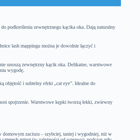
ne do podkreślenia zewnętrznego kącika oka. Dają naturalny
chnice lash mappingu można je dowolnie łączyć i
znie unoszą zewnętrzny kącik oka. Delikatne, warstwowe
wnia wygodę.
k
ą objętość i subtelny efekt „cat eye”. Idealne do
 unosi spojrzenie. Warstwowe kępki tworzą lekki, zwiewny
 domowym zaciszu – szybciej, taniej i wygodniej, niż w
do czterech minut (w zależności od wprawy), podczas gdy