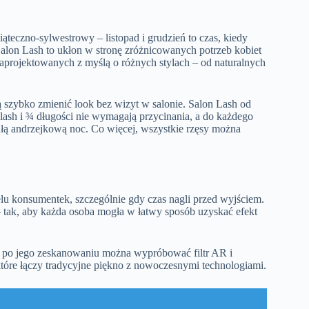
ąteczno-sylwestrowy – listopad i grudzień to czas, kiedy
Salon Lash to ukłon w stronę zróżnicowanych potrzeb kobiet
zaprojektowanych z myślą o różnych stylach – od naturalnych
ą szybko zmienić look bez wizyt w salonie. Salon Lash od
f lash i ¾ długości nie wymagają przycinania, a do każdego
całą andrzejkową noc. Co więcej, wszystkie rzęsy można
elu konsumentek, szczególnie gdy czas nagli przed wyjściem.
– tak, aby każda osoba mogła w łatwy sposób uzyskać efekt
po jego zeskanowaniu można wypróbować filtr AR i
które łączy tradycyjne piękno z nowoczesnymi technologiami.