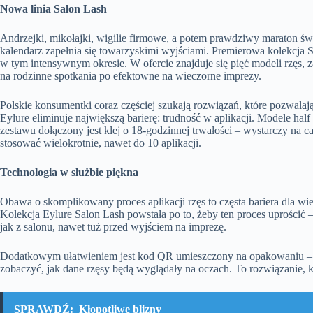
Nowa linia Salon Lash
Andrzejki, mikołajki, wigilie firmowe, a potem prawdziwy maraton świ
kalendarz zapełnia się towarzyskimi wyjściami. Premierowa kolekcja 
w tym intensywnym okresie. W ofercie znajduje się pięć modeli rzęs, 
na rodzinne spotkania po efektowne na wieczorne imprezy.
Polskie konsumentki coraz częściej szukają rozwiązań, które pozwalaj
Eylure eliminuje największą barierę: trudność w aplikacji. Modele hal
zestawu dołączony jest klej o 18-godzinnej trwałości – wystarczy na 
stosować wielokrotnie, nawet do 10 aplikacji.
Technologia w służbie piękna
Obawa o skomplikowany proces aplikacji rzęs to częsta bariera dla wi
Kolekcja Eylure Salon Lash powstała po to, żeby ten proces uprościć 
jak z salonu, nawet tuż przed wyjściem na imprezę.
Dodatkowym ułatwieniem jest kod QR umieszczony na opakowaniu – 
zobaczyć, jak dane rzęsy będą wyglądały na oczach. To rozwiązanie, 
SPRAWDŹ:
Kłopotliwe blizny