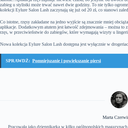
zabieg u stylistki może trwać nawet dwie godziny. To nie tylko ogromn
kolekcji Eylure Salon Lash zaczynają się już od 20 zł, co stanowi za
Co istotne, rzęsy zakładane na jedno wyjście są znacznie mniej obcią
aplikacje. Dodatkowym atutem jest łatwość zdejmowania – można to z
rzęs, w przeciwieństwie do zabiegów, które wymagają wizyty u lingeris
Nowa kolekcja Eylure Salon Lash dostępna jest wyłącznie w drogeriach
SPRAWDŹ:
Pomniejszanie i powiększanie piersi
Marta Czerwi
Pracowała jako dziennikarka w kilku ogólnopolskich magazynach. 