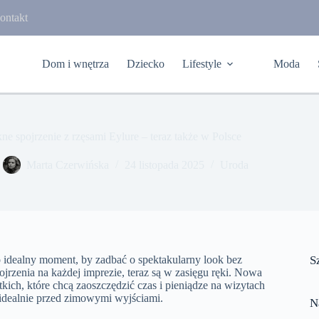
ontakt
Dom i wnętrza
Dziecko
Lifestyle
Moda
kne spojrzenie z rzęsami Eylure – teraz także w Polsce
Marta Czerwińska
24 listopada 2025
Uroda
 idealny moment, by zadbać o spektakularny look bez
S
ojrzenia na każdej imprezie, teraz są w zasięgu ręki. Nowa
kich, które chcą zaoszczędzić czas i pieniądze na wizytach
– idealnie przed zimowymi wyjściami.
N