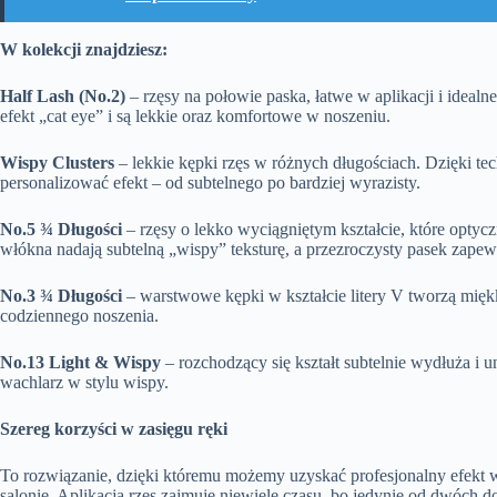
W kolekcji znajdziesz:
Half Lash (No.2)
– rzęsy na połowie paska, łatwe w aplikacji i ideal
efekt „cat eye” i są lekkie oraz komfortowe w noszeniu.
Wispy Clusters
– lekkie kępki rzęs w różnych długościach. Dzięki te
personalizować efekt – od subtelnego po bardziej wyrazisty.
No.5
¾
Długości
– rzęsy o lekko wycią
gni
ętym kształcie, kt
ó
re optyc
włókna nadają
subteln
ą „wispy” teksturę, a przezroczysty pasek zape
No.3
¾
Długości
– warstwowe kępki w kształcie litery V tworzą mię
k
codziennego noszenia.
No.13 Light & Wispy
– rozchodzący się kształt subtelnie wydłuża i
wachlarz w stylu wispy.
Szereg korzyści w zasięgu ręki
To rozwiązanie, dzięki któremu możemy uzyskać profesjonalny efekt w
salonie. Aplikacja rzęs zajmuje niewiele czasu, bo jedynie od dwóch 