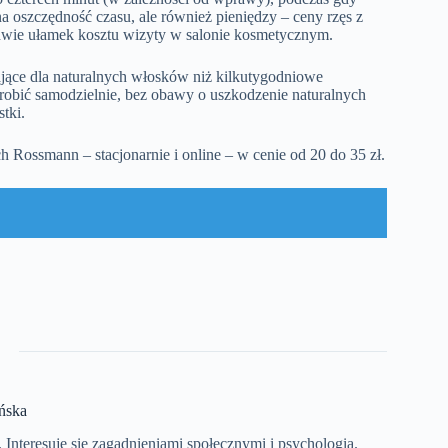
a oszczędność czasu, ale również pieniędzy – ceny rzęs z
ledwie ułamek kosztu wizyty w salonie kosmetycznym.
żające dla naturalnych włosków niż kilkutygodniowe
robić samodzielnie, bez obawy o uszkodzenie naturalnych
tki.
 Rossmann – stacjonarnie i online – w cenie od 20 do 35 zł.
ńska
Interesuje się zagadnieniami społecznymi i psychologią.