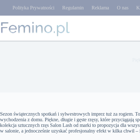
Przejdź
Polityka Prywatności
Regulamin
Reklama
O nas
K
do
treści
Pię
Sezon świątecznych spotkań i sylwestrowych imprez tuż za rogiem. To
wychodzenia z domu. Piękne, długie i gęste rzęsy, które przyciągają sp
kolekcja sztucznych rzęs Salon Lash od marki to propozycja dla wszyst
w salonie, a jednocześnie uzyskać profesjonalny efekt w kilka chwil 