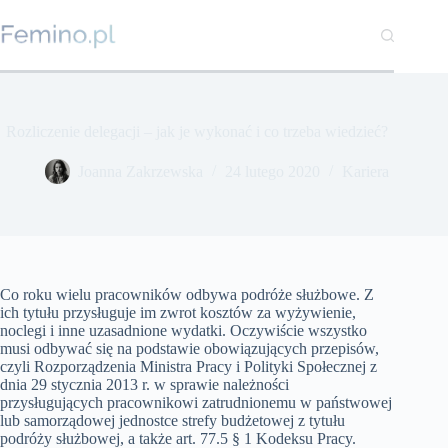
Przejdź
do
treści
Rozliczenie delegacji – jak je wykonać i co trzeba wiedzieć?
Joanna Zakrzewska
24 lutego 2020
Kariera
Co roku wielu pracowników odbywa podróże służbowe. Z
ich tytułu przysługuje im zwrot kosztów za wyżywienie,
noclegi i inne uzasadnione wydatki. Oczywiście wszystko
musi odbywać się na podstawie obowiązujących przepisów,
czyli Rozporządzenia Ministra Pracy i Polityki Społecznej z
dnia 29 stycznia 2013 r. w sprawie należności
przysługujących pracownikowi zatrudnionemu w państwowej
lub samorządowej jednostce strefy budżetowej z tytułu
podróży służbowej, a także art. 77.5 § 1 Kodeksu Pracy.