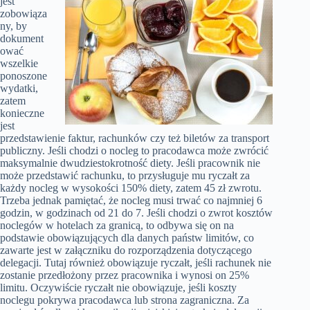
jest
zobowiąza
ny, by
dokument
ować
wszelkie
ponoszone
wydatki,
zatem
konieczne
jest
przedstawienie faktur, rachunków czy też biletów za transport
publiczny. Jeśli chodzi o nocleg to pracodawca może zwrócić
maksymalnie dwudziestokrotność diety. Jeśli pracownik nie
może przedstawić rachunku, to przysługuje mu ryczałt za
każdy nocleg w wysokości 150% diety, zatem 45 zł zwrotu.
Trzeba jednak pamiętać, że nocleg musi trwać co najmniej 6
godzin, w godzinach od 21 do 7. Jeśli chodzi o zwrot kosztów
noclegów w hotelach za granicą, to odbywa się on na
podstawie obowiązujących dla danych państw limitów, co
zawarte jest w załączniku do rozporządzenia dotyczącego
delegacji. Tutaj również obowiązuje ryczałt, jeśli rachunek nie
zostanie przedłożony przez pracownika i wynosi on 25%
limitu. Oczywiście ryczałt nie obowiązuje, jeśli koszty
noclegu pokrywa pracodawca lub strona zagraniczna. Za