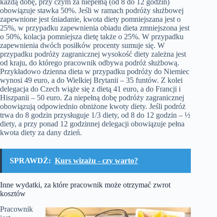
każdą dobę, przy czym za niepełną (od 8 do 12 godzin)
obowiązuje stawka 50%. Jeśli w ramach podróży służbowej
zapewnione jest śniadanie, kwota diety pomniejszana jest o
25%, w przypadku zapewnienia obiadu dieta zmniejszona jest
o 50%, kolacja pomniejsza dietę także o 25%. W przypadku
zapewnienia dwóch posiłków procenty sumuje się. W
przypadku podróży zagranicznej wysokość diety zależna jest
od kraju, do którego pracownik odbywa podróż służbową.
Przykładowo dzienna dieta w przypadku podróży do Niemiec
wynosi 49 euro, a do Wielkiej Brytanii – 35 funtów. Z kolei
delegacja do Czech wiąże się z dietą 41 euro, a do Francji i
Hiszpanii – 50 euro. Za niepełną dobę podróży zagranicznej
obowiązują odpowiednio obniżone kwoty diety. Jeśli podróż
trwa do 8 godzin przysługuje 1/3 diety, od 8 do 12 godzin – ½
diety, a przy ponad 12 godzinnej delegacji obowiązuje pełna
kwota diety za dany dzień.
SPRAWDŹ:
Kurs wizażu - czy warto?
Inne wydatki, za które pracownik może otrzymać zwrot
kosztów
Pracownik