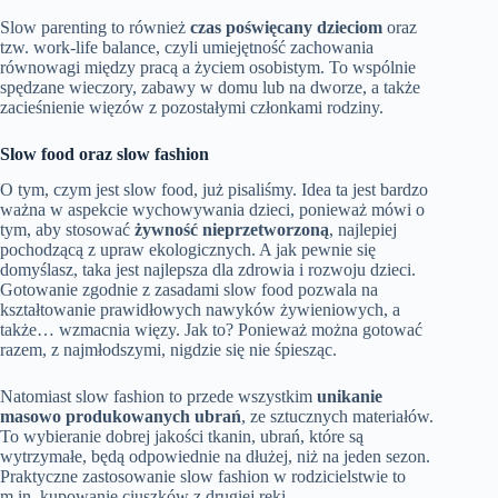
Slow parenting to również
czas poświęcany dzieciom
oraz
tzw. work-life balance, czyli umiejętność zachowania
równowagi między pracą a życiem osobistym. To wspólnie
spędzane wieczory, zabawy w domu lub na dworze, a także
zacieśnienie więzów z pozostałymi członkami rodziny.
Slow food oraz slow fashion
O tym, czym jest slow food, już pisaliśmy. Idea ta jest bardzo
ważna w aspekcie wychowywania dzieci, ponieważ mówi o
tym, aby stosować
żywność nieprzetworzoną
, najlepiej
pochodzącą z upraw ekologicznych. A jak pewnie się
domyślasz, taka jest najlepsza dla zdrowia i rozwoju dzieci.
Gotowanie zgodnie z zasadami slow food pozwala na
kształtowanie prawidłowych nawyków żywieniowych, a
także… wzmacnia więzy. Jak to? Ponieważ można gotować
razem, z najmłodszymi, nigdzie się nie śpiesząc.
Natomiast slow fashion to przede wszystkim
unikanie
masowo produkowanych ubrań
, ze sztucznych materiałów.
To wybieranie dobrej jakości tkanin, ubrań, które są
wytrzymałe, będą odpowiednie na dłużej, niż na jeden sezon.
Praktyczne zastosowanie slow fashion w rodzicielstwie to
m.in. kupowanie ciuszków z drugiej ręki.