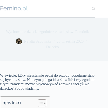
Przejdź
do
treści
Wychowanie dziecka zgodnie z zasadą slow. Poradnik
Natalia Sadowska
25 września 2020
Dziecko
W świecie, który nieustannie pędzi do przodu, popularne stało
się bycie… slow. Na czym polega idea slow life i czy zgodnie
z tymi zasadami można wychowywać zdrowe i szczęśliwe
dziecko? Podpowiadamy.
Spis treści