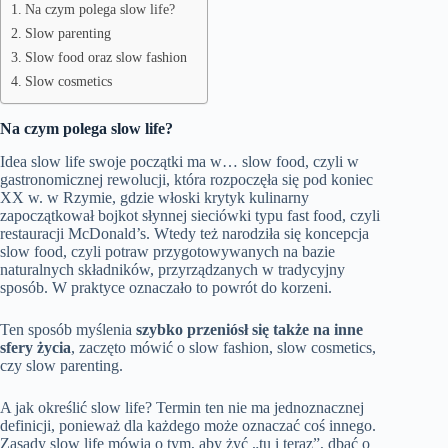
Na czym polega slow life?
Slow parenting
Slow food oraz slow fashion
Slow cosmetics
Na czym polega slow life?
Idea slow life swoje początki ma w… slow food, czyli w
gastronomicznej rewolucji, która rozpoczęła się pod koniec
XX w. w Rzymie, gdzie włoski krytyk kulinarny
zapoczątkował bojkot słynnej sieciówki typu fast food, czyli
restauracji McDonald’s. Wtedy też narodziła się koncepcja
slow food, czyli potraw przygotowywanych na bazie
naturalnych składników, przyrządzanych w tradycyjny
sposób. W praktyce oznaczało to powrót do korzeni.
Ten sposób myślenia
szybko przeniósł się także na inne
sfery życia
, zaczęto mówić o slow fashion, slow cosmetics,
czy slow parenting.
A jak określić slow life? Termin ten nie ma jednoznacznej
definicji, ponieważ dla każdego może oznaczać coś innego.
Zasady slow life mówią o tym, aby żyć „tu i teraz”, dbać o