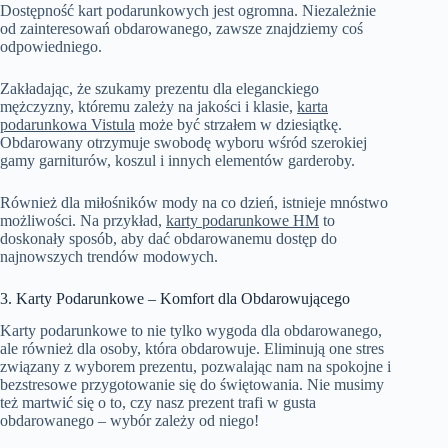
Dostępność kart podarunkowych jest ogromna. Niezależnie
od zainteresowań obdarowanego, zawsze znajdziemy coś
odpowiedniego.
Zakładając, że szukamy prezentu dla eleganckiego
mężczyzny, któremu zależy na jakości i klasie,
karta
podarunkowa Vistula
może być strzałem w dziesiątkę.
Obdarowany otrzymuje swobodę wyboru wśród szerokiej
gamy garniturów, koszul i innych elementów garderoby.
Również dla miłośników mody na co dzień, istnieje mnóstwo
możliwości. Na przykład,
karty podarunkowe HM
to
doskonały sposób, aby dać obdarowanemu dostęp do
najnowszych trendów modowych.
3. Karty Podarunkowe – Komfort dla Obdarowującego
Karty podarunkowe to nie tylko wygoda dla obdarowanego,
ale również dla osoby, która obdarowuje. Eliminują one stres
związany z wyborem prezentu, pozwalając nam na spokojne i
bezstresowe przygotowanie się do świętowania. Nie musimy
też martwić się o to, czy nasz prezent trafi w gusta
obdarowanego – wybór zależy od niego!