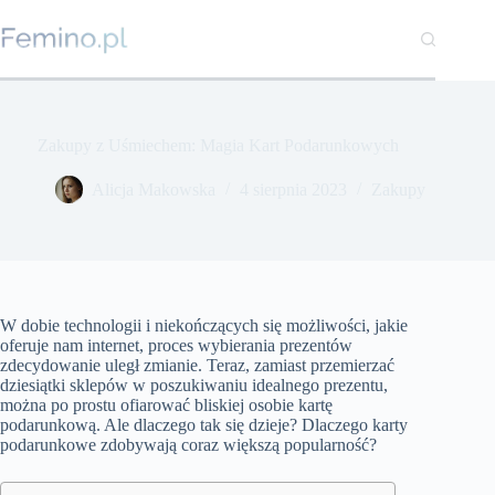
Przejdź
do
treści
Zakupy z Uśmiechem: Magia Kart Podarunkowych
Alicja Makowska
4 sierpnia 2023
Zakupy
W dobie technologii i niekończących się możliwości, jakie
oferuje nam internet, proces wybierania prezentów
zdecydowanie uległ zmianie. Teraz, zamiast przemierzać
dziesiątki sklepów w poszukiwaniu idealnego prezentu,
można po prostu ofiarować bliskiej osobie kartę
podarunkową. Ale dlaczego tak się dzieje? Dlaczego karty
podarunkowe zdobywają coraz większą popularność?