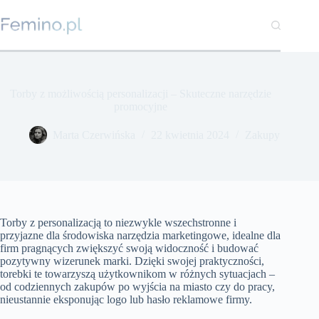
Przejdź
do
treści
Torby z możliwością personalizacji – Skuteczne narzędzie
promocyjne
Marta Czerwińska
22 kwietnia 2024
Zakupy
Torby z personalizacją to niezwykle wszechstronne i
przyjazne dla środowiska narzędzia marketingowe, idealne dla
firm pragnących zwiększyć swoją widoczność i budować
pozytywny wizerunek marki. Dzięki swojej praktyczności,
torebki te towarzyszą użytkownikom w różnych sytuacjach –
od codziennych zakupów po wyjścia na miasto czy do pracy,
nieustannie eksponując logo lub hasło reklamowe firmy.