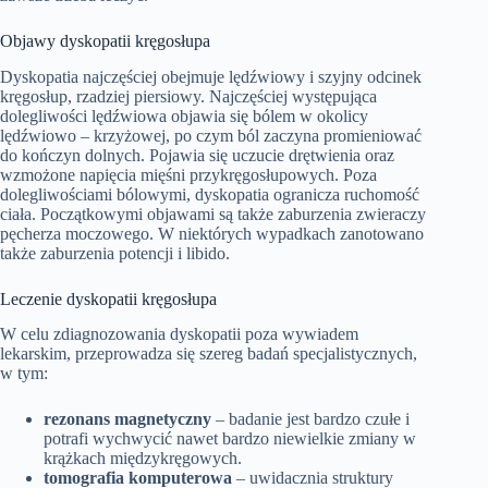
Objawy dyskopatii kręgosłupa
Dyskopatia najczęściej obejmuje lędźwiowy i szyjny odcinek
kręgosłup, rzadziej piersiowy. Najczęściej występująca
dolegliwości lędźwiowa objawia się bólem w okolicy
lędźwiowo – krzyżowej, po czym ból zaczyna promieniować
do kończyn dolnych. Pojawia się uczucie drętwienia oraz
wzmożone napięcia mięśni przykręgosłupowych. Poza
dolegliwościami bólowymi, dyskopatia ogranicza ruchomość
ciała. Początkowymi objawami są także zaburzenia zwieraczy
pęcherza moczowego. W niektórych wypadkach zanotowano
także zaburzenia potencji i libido.
Leczenie dyskopatii kręgosłupa
W celu zdiagnozowania dyskopatii poza wywiadem
lekarskim, przeprowadza się szereg badań specjalistycznych,
w tym:
rezonans magnetyczny
– badanie jest bardzo czułe i
potrafi wychwycić nawet bardzo niewielkie zmiany w
krążkach międzykręgowych.
tomografia komputerowa
– uwidacznia struktury