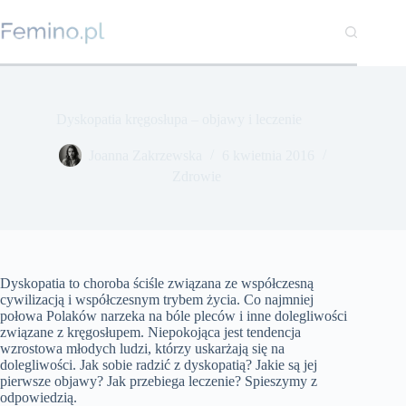
Przejdź
do
treści
Dyskopatia kręgosłupa – objawy i leczenie
Joanna Zakrzewska
6 kwietnia 2016
Zdrowie
Dyskopatia to choroba ściśle związana ze współczesną
cywilizacją i współczesnym trybem życia. Co najmniej
połowa Polaków narzeka na bóle pleców i inne dolegliwości
związane z kręgosłupem. Niepokojąca jest tendencja
wzrostowa młodych ludzi, którzy uskarżają się na
dolegliwości. Jak sobie radzić z dyskopatią? Jakie są jej
pierwsze objawy? Jak przebiega leczenie? Spieszymy z
odpowiedzią.