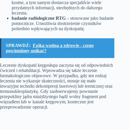
kostne, a tym samym dostarcza specjaliście wiele
przydatnych informacji, niezbędnych do dalszego
leczenia.
badanie radiologiczne RTG
– stosowane jako badanie
pomocnicze. Umożliwia dostrzeżenie czynników
pośrednio wpływających na dyskopatię.
SPRAWDŹ:
Fajka wodna a zdrowie - czego
powinniśmy unikać?
Leczenie dyskopatii kręgosłupa zaczyna się od odpowiednich
ćwiczeń i rehabilitacji. Wprowadza się także leczenie
farmakologiczne objawowe. W przypadku, gdy ten rodzaj
leczenia nie wykazuje skuteczności, stosuje się mało
inwazyjne techniki dekompresji laserowej lub termicznej oraz
termonukleoplastykę. Gdy zaobserwujemy powstanie
przepukliny jądra miażdżystego bądź wolny fragment pod
więzadłem lub w kanale kręgowym, konieczne jest
przeprowadzenie operacji.