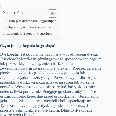
Spis treści
Czym jest dyskopatia kręgosłupa?
Objawy dyskopatii kręgosłupa
Leczenie dyskopatii kręgosłupa
Czym jest dyskopatia kręgosłupa?
Dyskopatia jest popularnie nazywana wypadnięciem dysku.
Jest chorobą krążka międzykręgowego spowodowana nagłym
lub przewlekłym przeciążeniem bądź zmianami
zwyrodnieniowymi związanymi z wiekiem. Poprzez zerwanie
pierścienia włóknistego dochodzi do wysunięcia lub
zapadnięcia jądra miażdżystego. Powstała wypuklina bądź
przepuklina dyskowa może uciskać na rdzeń lub korzenie
nerwów. Wówczas pojawia się ostry ból, który skutecznie
uniemożliwia poruszanie. Potęguje go skurcz mięśni, które
usiłują ochronić kręgosłup przed uszkodzeniem. Jeżeli jedno
jądro nie uciska na nerw – niewielki ból bagatelizujemy.
Tymczasem wypadający dysk staje się coraz cieńszy i
przestaje pełni funkcję amortyzatora. Dlatego dyskopatię
zawsze trzeba leczyć.