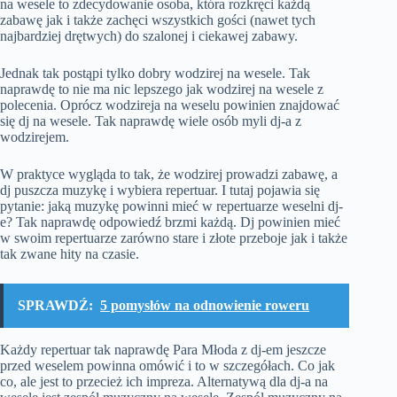
na wesele to zdecydowanie osoba, która rozkręci każdą
zabawę jak i także zachęci wszystkich gości (nawet tych
najbardziej drętwych) do szalonej i ciekawej zabawy.
Jednak tak postąpi tylko dobry wodzirej na wesele. Tak
naprawdę to nie ma nic lepszego jak wodzirej na wesele z
polecenia. Oprócz wodzireja na weselu powinien znajdować
się dj na wesele. Tak naprawdę wiele osób myli dj-a z
wodzirejem.
W praktyce wygląda to tak, że wodzirej prowadzi zabawę, a
dj puszcza muzykę i wybiera repertuar. I tutaj pojawia się
pytanie: jaką muzykę powinni mieć w repertuarze weselni dj-
e? Tak naprawdę odpowiedź brzmi każdą. Dj powinien mieć
w swoim repertuarze zarówno stare i złote przeboje jak i także
tak zwane hity na czasie.
SPRAWDŹ:
5 pomysłów na odnowienie roweru
Każdy repertuar tak naprawdę Para Młoda z dj-em jeszcze
przed weselem powinna omówić i to w szczegółach. Co jak
co, ale jest to przecież ich impreza. Alternatywą dla dj-a na