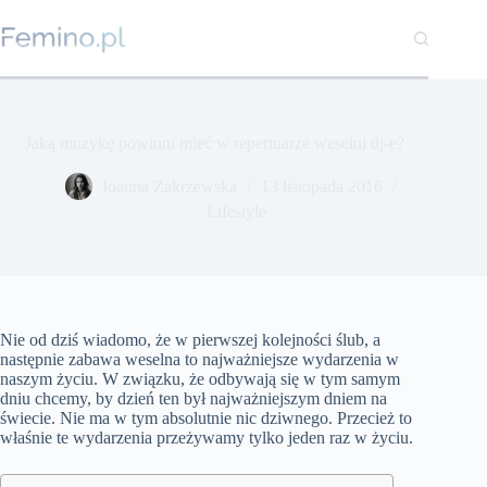
Przejdź
do
treści
Jaką muzykę powinni mieć w repertuarze weselni dj-e?
Joanna Zakrzewska
13 listopada 2016
Lifestyle
Nie od dziś wiadomo, że w pierwszej kolejności ślub, a
następnie zabawa weselna to najważniejsze wydarzenia w
naszym życiu. W związku, że odbywają się w tym samym
dniu chcemy, by dzień ten był najważniejszym dniem na
świecie. Nie ma w tym absolutnie nic dziwnego. Przecież to
właśnie te wydarzenia przeżywamy tylko jeden raz w życiu.