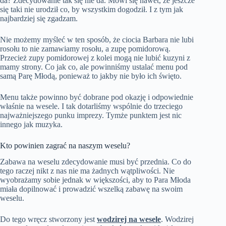
da? Zdecydowanie tak się nie da. Mówi się nawet, że jeszcze
się taki nie urodził co, by wszystkim dogodził. I z tym jak
najbardziej się zgadzam.
Nie możemy myśleć w ten sposób, że ciocia Barbara nie lubi
rosołu to nie zamawiamy rosołu, a zupę pomidorową.
Przecież zupy pomidorowej z kolei mogą nie lubić kuzyni z
mamy strony. Co jak co, ale powinniśmy ustalać menu pod
samą Parę Młodą, ponieważ to jakby nie było ich święto.
Menu także powinno być dobrane pod okazję i odpowiednie
właśnie na wesele. I tak dotarliśmy wspólnie do trzeciego
najważniejszego punku imprezy. Tymże punktem jest nic
innego jak muzyka.
Kto powinien zagrać na naszym weselu?
Zabawa na weselu zdecydowanie musi być przednia. Co do
tego raczej nikt z nas nie ma żadnych wątpliwości. Nie
wyobrażamy sobie jednak w większości, aby to Para Młoda
miała dopilnować i prowadzić wszelką zabawę na swoim
weselu.
Do tego wręcz stworzony jest
wodzirej na wesele
. Wodzirej