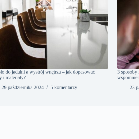
ło do jadalni a wystrój wnętrza – jak dopasować
3 sposoby
y i materiały?
wspomnieni
29 października 2024
5 komentarzy
23 p