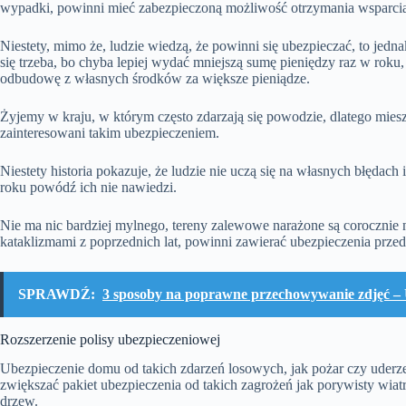
wypadki, powinni mieć zabezpieczoną możliwość otrzymania wsparci
Niestety, mimo że, ludzie wiedzą, że powinni się ubezpieczać, to jedn
się trzeba, bo chyba lepiej wydać mniejszą sumę pieniędzy raz w rok
odbudowę z własnych środków za większe pieniądze.
Żyjemy w kraju, w którym często zdarzają się powodzie, dlatego mies
zainteresowani takim ubezpieczeniem.
Niestety historia pokazuje, że ludzie nie uczą się na własnych błędach
roku powódź ich nie nawiedzi.
Nie ma nic bardziej mylnego, tereny zalewowe narażone są corocznie 
kataklizmami z poprzednich lat, powinni zawierać ubezpieczenia prze
SPRAWDŹ:
3 sposoby na poprawne przechowywanie zdjęć –
Rozszerzenie polisy ubezpieczeniowej
Ubezpieczenie domu od takich zdarzeń losowych, jak pożar czy uderze
zwiększać pakiet ubezpieczenia od takich zagrożeń jak porywisty wiat
drzew.