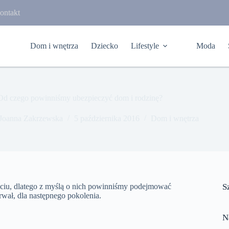
ontakt
Dom i wnętrza
Dziecko
Lifestyle
Moda
Od czego powinniśmy ubezpieczyć dom i rodzinę?
Joanna Zakrzewska
5 października 2016
Dom i wnętrza
ciu, dlatego z myślą o nich powinniśmy podejmować
S
rwał, dla następnego pokolenia.
N