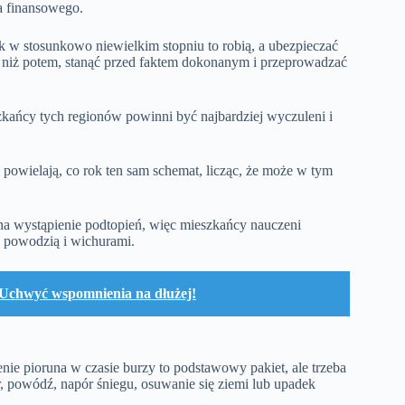
a finansowego.
ak w stosunkowo niewielkim stopniu to robią, a ubezpieczać
u, niż potem, stanąć przed faktem dokonanym i przeprowadzać
zkańcy tych regionów powinni być najbardziej wyczuleni i
 i powielają, co rok ten sam schemat, licząc, że może w tym
na wystąpienie podtopień, więc mieszkańcy nauczeni
d powodzią i wichurami.
 Uchwyć wspomnienia na dłużej!
nie pioruna w czasie burzy to podstawowy pakiet, ale trzeba
r, powódź, napór śniegu, osuwanie się ziemi lub upadek