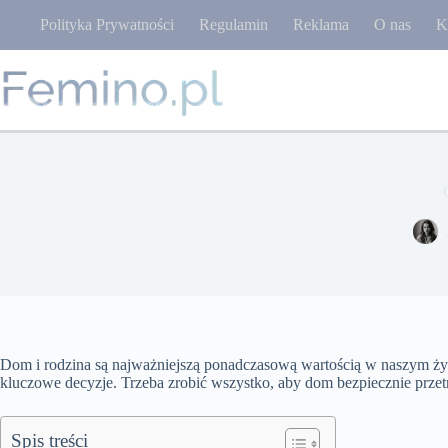
Przejdź
Polityka Prywatności
Regulamin
Reklama
O nas
K
do
treści
Dom i rodzina są najważniejszą ponadczasową wartością w naszym ży
kluczowe decyzje. Trzeba zrobić wszystko, aby dom bezpiecznie przet
Spis treści