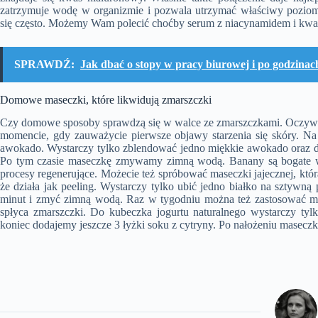
zatrzymuje wodę w organizmie i pozwala utrzymać właściwy pozio
się często. Możemy Wam polecić choćby serum z niacynamidem i kw
SPRAWDŹ:
Jak dbać o stopy w pracy biurowej i po godzinac
Domowe maseczki, które likwidują zmarszczki
Czy domowe sposoby sprawdzą się w walce ze zmarszczkami. Oczywiści
momencie, gdy zauważycie pierwsze objawy starzenia się skóry. N
awokado. Wystarczy tylko zblendować jedno miękkie awokado oraz dw
Po tym czasie maseczkę zmywamy zimną wodą. Banany są bogate w 
procesy regenerujące. Możecie też spróbować maseczki jajecznej, kt
że działa jak peeling. Wystarczy tylko ubić jedno białko na sztywną
minut i zmyć zimną wodą. Raz w tygodniu można też zastosować mas
spłyca zmarszczki. Do kubeczka jogurtu naturalnego wystarczy tyl
koniec dodajemy jeszcze 3 łyżki soku z cytryny. Po nałożeniu masecz