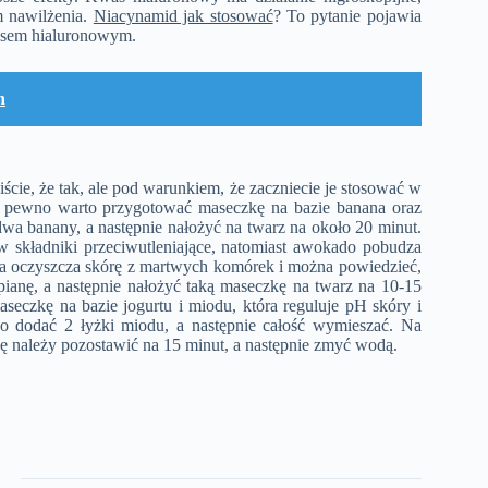
m nawilżenia.
Niacynamid jak stosować
? To pytanie pojawia
asem hialuronowym.
h
e, że tak, ale pod warunkiem, że zaczniecie je stosować w
a pewno warto przygotować maseczkę na bazie banana oraz
a banany, a następnie nałożyć na twarz na około 20 minut.
składniki przeciwutleniające, natomiast awokado pobudza
óra oczyszcza skórę z martwych komórek i można powiedzieć,
 pianę, a następnie nałożyć taką maseczkę na twarz na 10-15
eczkę na bazie jogurtu i miodu, która reguluje pH skóry i
ko dodać 2 łyżki miodu, a następnie całość wymieszać. Na
kę należy pozostawić na 15 minut, a następnie zmyć wodą.