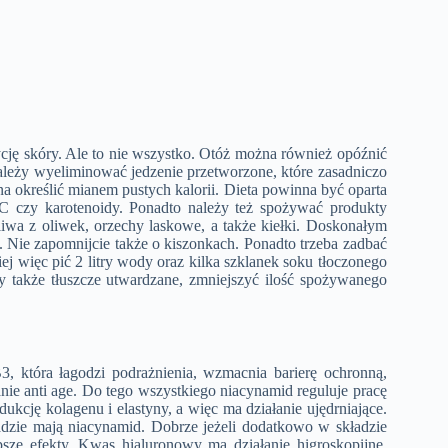
cję skóry. Ale to nie wszystko. Otóż można również opóźnić
należy wyeliminować jedzenie przetworzone, które zasadniczo
 określić mianem pustych kalorii. Dieta powinna być oparta
C czy karotenoidy. Ponadto należy też spożywać produkty
iwa z oliwek, orzechy laskowe, a także kiełki. Doskonałym
 Nie zapomnijcie także o kiszonkach. Ponadto trzeba zadbać
iej więc pić 2 litry wody oraz kilka szklanek soku tłoczonego
y także tłuszcze utwardzane, zmniejszyć ilość spożywanego
, która łagodzi podrażnienia, wzmacnia barierę ochronną,
anie anti age. Do tego wszystkiego niacynamid reguluje pracę
ukcję kolagenu i elastyny, a więc ma działanie ujędrniające.
adzie mają niacynamid. Dobrze jeżeli dodatkowo w składzie
psze efekty. Kwas hialuronowy ma działanie higroskopijne,