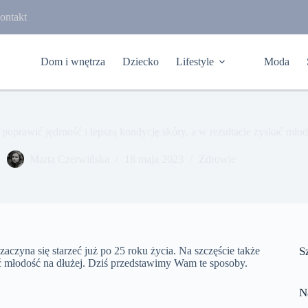
ontakt
Dom i wnętrza
Dziecko
Lifestyle
Moda
 poprawić jędrność i lepszą kondycję skóry, a w rezultacie zyskać mł
Marta Czerwińska
18 maja 2023
Zdrowie
zaczyna się starzeć już po 25 roku życia. Na szczęście także
S
ć młodość na dłużej. Dziś przedstawimy Wam te sposoby.
N