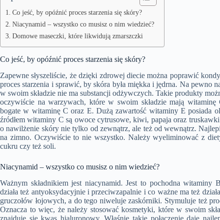
Co jeść, by opóźnić proces starzenia się skóry?
Niacynamid – wszystko co musisz o nim wiedzieć?
Domowe maseczki, które likwidują zmarszczki
Co jeść, by opóźnić proces starzenia się skóry?
Zapewne słyszeliście, że dzięki zdrowej diecie można poprawić kondy
proces starzenia i sprawić, by skóra była miękka i jędrna. Na pewno 
w swoim składzie nie ma substancji odżywczych. Takie produkty można
oczywiście na warzywach, które w swoim składzie mają witaminę 
bogate w witaminę C oraz E. Dużą zawartość witaminy E posiada ol
źródłem witaminy C są owoce cytrusowe, kiwi, papaja oraz truskawki.
o nawilżenie skóry nie tylko od zewnątrz, ale też od wewnątrz. Najlep
na zimno. Oczywiście to nie wszystko. Należy wyeliminować z diet
cukru czy też soli.
Niacynamid – wszystko co musisz o nim wiedzieć?
Ważnym składnikiem jest niacynamid. Jest to pochodna witaminy B3
działa też antyoksydacyjnie i przeciwzapalnie i co ważne ma też dział
gruczołów łojowych, a do tego niweluje zaskórniki. Stymuluje też prod
Oznacza to więc, że należy stosować kosmetyki, które w swoim skł
znajduje się kwas hialuronowy. Właśnie takie połączenie daje najle