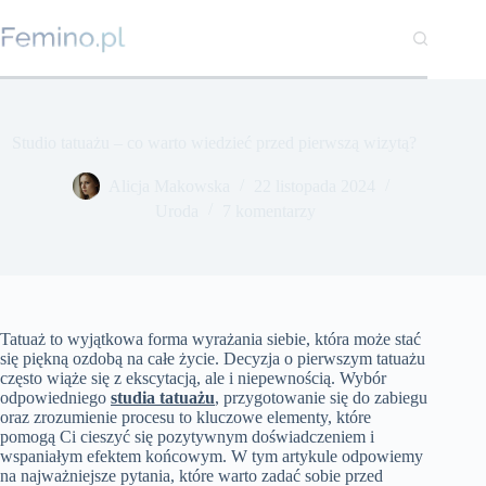
Przejdź
do
treści
Studio tatuażu – co warto wiedzieć przed pierwszą wizytą?
Alicja Makowska
22 listopada 2024
Uroda
7 komentarzy
Tatuaż to wyjątkowa forma wyrażania siebie, która może stać
się piękną ozdobą na całe życie. Decyzja o pierwszym tatuażu
często wiąże się z ekscytacją, ale i niepewnością. Wybór
odpowiedniego
studia tatuażu
, przygotowanie się do zabiegu
oraz zrozumienie procesu to kluczowe elementy, które
pomogą Ci cieszyć się pozytywnym doświadczeniem i
wspaniałym efektem końcowym. W tym artykule odpowiemy
na najważniejsze pytania, które warto zadać sobie przed