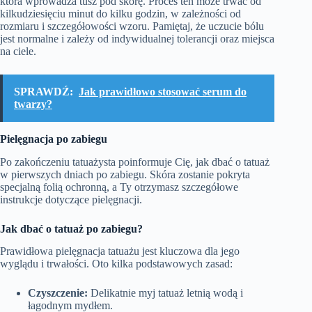
która wprowadza tusz pod skórę. Proces ten może trwać od
kilkudziesięciu minut do kilku godzin, w zależności od
rozmiaru i szczegółowości wzoru. Pamiętaj, że uczucie bólu
jest normalne i zależy od indywidualnej tolerancji oraz miejsca
na ciele.
SPRAWDŹ:
Jak prawidłowo stosować serum do
twarzy?
Pielęgnacja po zabiegu
Po zakończeniu tatuażysta poinformuje Cię, jak dbać o tatuaż
w pierwszych dniach po zabiegu. Skóra zostanie pokryta
specjalną folią ochronną, a Ty otrzymasz szczegółowe
instrukcje dotyczące pielęgnacji.
Jak dbać o tatuaż po zabiegu?
Prawidłowa pielęgnacja tatuażu jest kluczowa dla jego
wyglądu i trwałości. Oto kilka podstawowych zasad:
Czyszczenie:
Delikatnie myj tatuaż letnią wodą i
łagodnym mydłem.