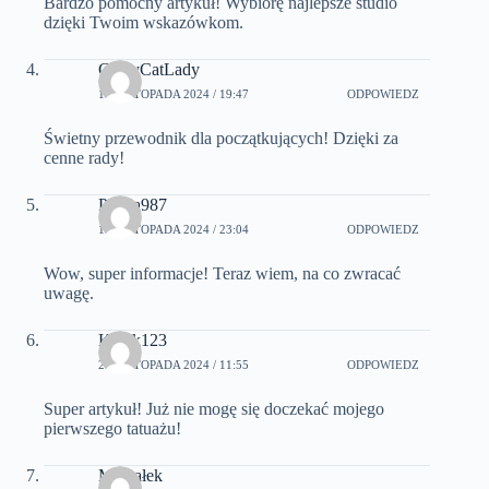
Bardzo pomocny artykuł! Wybiorę najlepsze studio
dzięki Twoim wskazówkom.
CrazyCatLady
14 LISTOPADA 2024 / 19:47
ODPOWIEDZ
Świetny przewodnik dla początkujących! Dzięki za
cenne rady!
Panda987
19 LISTOPADA 2024 / 23:04
ODPOWIEDZ
Wow, super informacje! Teraz wiem, na co zwracać
uwagę.
Kotek123
21 LISTOPADA 2024 / 11:55
ODPOWIEDZ
Super artykuł! Już nie mogę się doczekać mojego
pierwszego tatuażu!
Michałek