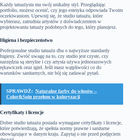
Każdy tatuażysta ma swój unikalny styl. Przeglądając
portfolio, możesz ocenić, czy jego estetyka odpowiada Twoim
oczekiwaniom. Upewnij się, że studio tatuażu, które
wybierasz, zatrudnia artystów z doświadczeniem w
projektowaniu tatuaży podobnych do tego, który planujesz.
Higiena i bezpieczeństwo
Profesjonalne studio tatuażu dba o najwyższe standardy
higieny. Zwróć uwagę na to, czy studio jest czyste, czy
narzędzia są sterylne i czy artysta używa jednorazowych
rękawiczek oraz igieł. Jeśli masz wątpliwości co do
warunków sanitarnych, nie bój się zadawać pytań.
SPRAWDŹ:
Naturalne farby do włosów –
Color&Soin przełom w koloryzacji
Certyfikaty i licencje
Dobre studio tatuażu posiada wymagane certyfikaty i licencje,
które potwierdzają, że spełnia normy prawne i sanitarne
obowiązujące w danym kraju. Zapytaj o nie przed podjęciem
decyzji.