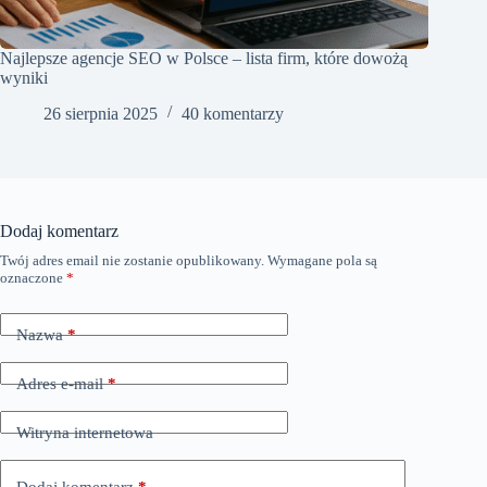
Najlepsze agencje SEO w Polsce – lista firm, które dowożą
wyniki
26 sierpnia 2025
40 komentarzy
Dodaj komentarz
Twój adres email nie zostanie opublikowany.
Wymagane pola są
oznaczone
*
Nazwa
*
Adres e-mail
*
Witryna internetowa
Dodaj komentarz
*