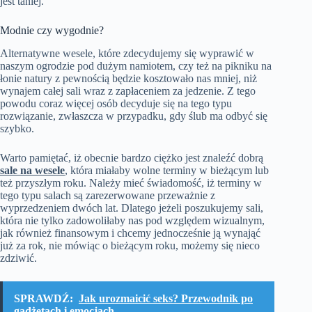
jest taniej.
Modnie czy wygodnie?
Alternatywne wesele, które zdecydujemy się wyprawić w
naszym ogrodzie pod dużym namiotem, czy też na pikniku na
łonie natury z pewnością będzie kosztowało nas mniej, niż
wynajem całej sali wraz z zapłaceniem za jedzenie. Z tego
powodu coraz więcej osób decyduje się na tego typu
rozwiązanie, zwłaszcza w przypadku, gdy ślub ma odbyć się
szybko.
Warto pamiętać, iż obecnie bardzo ciężko jest znaleźć dobrą
sale na wesele
, która miałaby wolne terminy w bieżącym lub
też przyszłym roku. Należy mieć świadomość, iż terminy w
tego typu salach są zarezerwowane przeważnie z
wyprzedzeniem dwóch lat. Dlatego jeżeli poszukujemy sali,
która nie tylko zadowoliłaby nas pod względem wizualnym,
jak również finansowym i chcemy jednocześnie ją wynająć
już za rok, nie mówiąc o bieżącym roku, możemy się nieco
zdziwić.
SPRAWDŹ:
Jak urozmaicić seks? Przewodnik po
gadżetach i emocjach