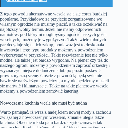
Z tego powodu alternatywne wesela stają się coraz bardziej
popularne. Przykładowo za przyjęcie zorganizowane we
własnym ogrodzie nie musimy płacić, a także oczekiwać na
najbliższy wolny termin. Jeżeli nie mamy odpowiednich
namiotów, pod którymi moglibyśmy ugościć naszych gości
weselnych, możemy je wypożyczyć. Także wiele młodych
par decyduje się na ich zakup, ponieważ jest to doskonała
inwestycja i tego typu produkty możemy z powodzeniem
wykorzystać w przyszłości. Takie rozwiązanie jest nie tylko
modne, ale także jest bardzo wygodne. Na plener czy też do
naszego ogrodu możemy z powodzeniem zaprosić orkiestrę i
wyznaczyć miejsce do tańczenia lub po prostu postawić
prowizoryczną scenę. Goście z pewnością będą świetnie
bawić się na świeżym powietrzu, a my nie będziemy musieli
się martwić i klimatyzację. Także na takie plenerowe wesele
możemy z powodzeniem zamówić katering.
Nowoczesna kuchnia wcale nie musi być nudna
Warto pamiętać, iż wraz z nadejściem nowej mody z zachodu
związanej z nowoczesnym weselem, zmianie uległa także
kuchnia. Obecnie młoda para bardzo często zamawia tak
zwany slow food, jak również sushi. Więcej pomysłów na