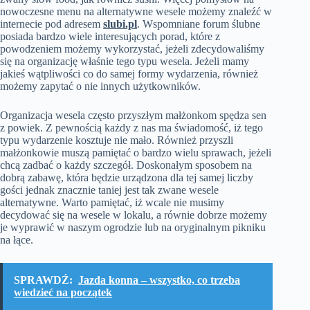
nowoczesne menu na alternatywne wesele możemy znaleźć w
internecie pod adresem
slubi.pl
. Wspomniane forum ślubne
posiada bardzo wiele interesujących porad, które z
powodzeniem możemy wykorzystać, jeżeli zdecydowaliśmy
się na organizację właśnie tego typu wesela. Jeżeli mamy
jakieś wątpliwości co do samej formy wydarzenia, również
możemy zapytać o nie innych użytkowników.
Organizacja wesela często przyszłym małżonkom spędza sen
z powiek. Z pewnością każdy z nas ma świadomość, iż tego
typu wydarzenie kosztuje nie mało. Również przyszli
małżonkowie muszą pamiętać o bardzo wielu sprawach, jeżeli
chcą zadbać o każdy szczegół. Doskonałym sposobem na
dobrą zabawę, która będzie urządzona dla tej samej liczby
gości jednak znacznie taniej jest tak zwane wesele
alternatywne. Warto pamiętać, iż wcale nie musimy
decydować się na wesele w lokalu, a równie dobrze możemy
je wyprawić w naszym ogrodzie lub na oryginalnym pikniku
na łące.
SPRAWDŹ:
Jazda konna – wszystko, co trzeba
wiedzieć na początek