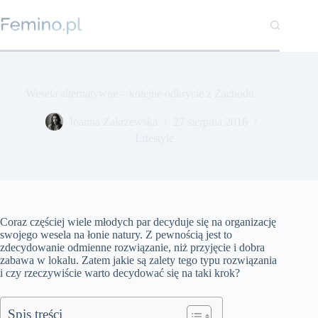
Przejdź
do
treści
Wesela alternatywne – kolejne odkrycie z Zachodu
Joanna Zakrzewska
27 sierpnia 2016
Lifestyle
Coraz częściej wiele młodych par decyduje się na organizację
swojego wesela na łonie natury. Z pewnością jest to
zdecydowanie odmienne rozwiązanie, niż przyjęcie i dobra
zabawa w lokalu. Zatem jakie są zalety tego typu rozwiązania
i czy rzeczywiście warto decydować się na taki krok?
Spis treści