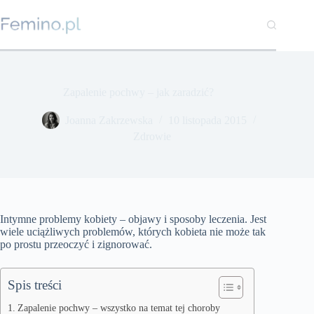
Przejdź
do
treści
Zapalenie pochwy – jak zaradzić?
Joanna Zakrzewska
10 listopada 2015
Zdrowie
Intymne problemy kobiety – objawy i sposoby leczenia. Jest
wiele uciążliwych problemów, których kobieta nie może tak
po prostu przeoczyć i zignorować.
Spis treści
Zapalenie pochwy – wszystko na temat tej choroby