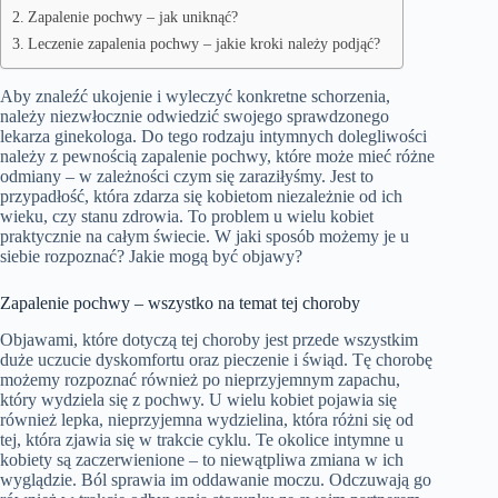
Zapalenie pochwy – jak uniknąć?
Leczenie zapalenia pochwy – jakie kroki należy podjąć?
Aby znaleźć ukojenie i wyleczyć konkretne schorzenia,
należy niezwłocznie odwiedzić swojego sprawdzonego
lekarza ginekologa. Do tego rodzaju intymnych dolegliwości
należy z pewnością zapalenie pochwy, które może mieć różne
odmiany – w zależności czym się zaraziłyśmy. Jest to
przypadłość, która zdarza się kobietom niezależnie od ich
wieku, czy stanu zdrowia. To problem u wielu kobiet
praktycznie na całym świecie. W jaki sposób możemy je u
siebie rozpoznać? Jakie mogą być objawy?
Zapalenie pochwy – wszystko na temat tej choroby
Objawami, które dotyczą tej choroby jest przede wszystkim
duże uczucie dyskomfortu oraz pieczenie i świąd. Tę chorobę
możemy rozpoznać również po nieprzyjemnym zapachu,
który wydziela się z pochwy. U wielu kobiet pojawia się
również lepka, nieprzyjemna wydzielina, która różni się od
tej, która zjawia się w trakcie cyklu. Te okolice intymne u
kobiety są zaczerwienione – to niewątpliwa zmiana w ich
wyglądzie. Ból sprawia im oddawanie moczu. Odczuwają go