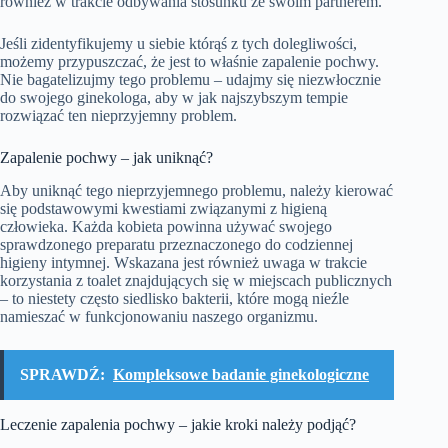
również w trakcie odbywania stosunku ze swoim partnerem.
Jeśli zidentyfikujemy u siebie którąś z tych dolegliwości,
możemy przypuszczać, że jest to właśnie zapalenie pochwy.
Nie bagatelizujmy tego problemu – udajmy się niezwłocznie
do swojego ginekologa, aby w jak najszybszym tempie
rozwiązać ten nieprzyjemny problem.
Zapalenie pochwy – jak uniknąć?
Aby uniknąć tego nieprzyjemnego problemu, należy kierować
się podstawowymi kwestiami związanymi z higieną
człowieka. Każda kobieta powinna używać swojego
sprawdzonego preparatu przeznaczonego do codziennej
higieny intymnej. Wskazana jest również uwaga w trakcie
korzystania z toalet znajdujących się w miejscach publicznych
– to niestety często siedlisko bakterii, które mogą nieźle
namieszać w funkcjonowaniu naszego organizmu.
SPRAWDŹ:
Kompleksowe badanie ginekologiczne
Leczenie zapalenia pochwy – jakie kroki należy podjąć?